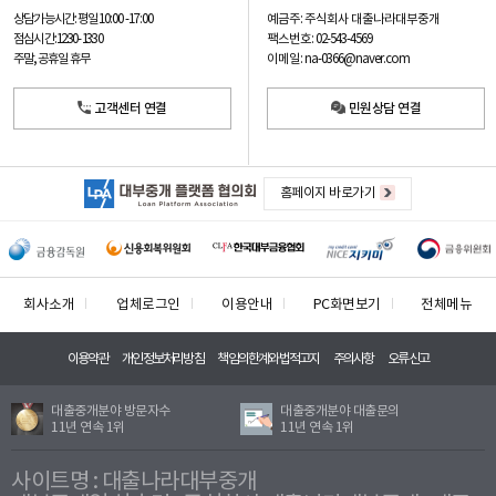
예금주: 주식회사 대출나라대부중개
상담가능시간: 평일
10:00 -17:00
팩스번호: 02-543-4569
점심시간: 12:30 - 13:30
이메일: na-0366@naver.com
주말, 공휴일 휴무
고객센터 연결
민원상담 연결
홈페이지 바로가기
회사소개
업체로그인
이용안내
PC화면보기
전체메뉴
이용약관
개인정보처리방침
책임의한계와법적고지
주의사항
오류신고
대출중개분야 방문자수
대출중개분야 대출문의
11년 연속 1위
11년 연속 1위
사이트명 : 대출나라대부중개