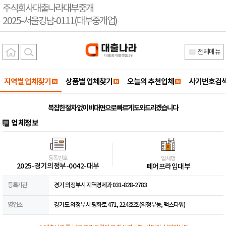
주식회사대출나라대부중개
2025-서울강남-0111(대부중개업)
전체메뉴
지역별 업체찾기
상품별 업체찾기
오늘의 추천업체
사기번호검
복잡한 절차 없이 비대면으로 빠르게 도와드리겠습니다
업체정보
등록번호
업체명
2025-경기의정부-0042-대부
페어프라임대부
등록기관
경기 의정부시 지역경제과 031-828-2783
영업소
경기도 의정부시 평화로 471, 224호호 (의정부동, 맥스타워)