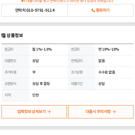
대출나라를 보고 연락드렸다고 하시면 보다 상담이 쉬워집니다.
연락처
010-9791-9114
통화하기
상품정보
월금리
월 1%~1.6%
연금리
연 10%~18%
대출한도
상담
연체금리
없음
추가비용
무
조기상환
수수료 없음
상환방식
상담 후 결정
대출기간
상담
지역
인천
업체정보 상세보기
대출시 주의사항