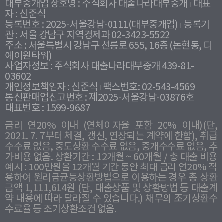
대부중개업 상호명 : 주식회사 대출나라대부중개
대표
자 : 신준식
등록번호 : 2025-서울강남-0111(대부중개업)
등록기
관 : 서울 강남구 지역경제과 02-3423-5522
주소 : 서울특별시 강남구 선릉로 655, 16층 (논현동, 디
에이원타워)
사업자정보 : 주식회사 대출나라대부중개 439-81-
03602
개인정보책임자 : 신준식
팩스번호: 02-543-4569
통신판매업신고번호 : 제2025-서울강남-03876호
대표번호 : 1599-9687
금리 연20% 이내 (연체이자율 포함 20% 이내)(단,
2021. 7. 7부터 체결, 갱신, 연장되는 계약에 한함), 취급
수수료 없음, 중도상환 수수료 없음, 중개수수료 없음, 추
가비용 없음. 상환기간 : 12개월 ~ 60개월 / 총 대출 비용
예시 : 100만원을 12개월 기간 동안 최대 금리 연20% 적
용하여 원리금균등상환방법으로 이용하는 경우 총 상환
금액 1,111,614원 (단, 대출상품 및 상환방법 등 대출계
약 내용에 따라 달라질 수 있습니다.) 채무의 조기상환수
수료율 등 조기상환조건 없음.