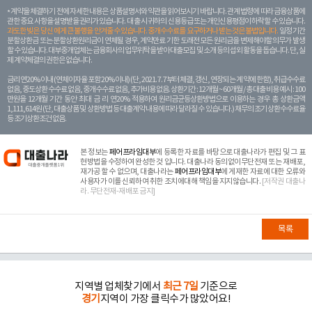
계약을 체결하기 전에 자세한 내용은 상품설명서와 약관을 읽어보시기 바랍니다. 관계 법령에 따라 금융상품에
관한 중요 사항을 설명받을 권리가 있습니다. 대 출 시 귀하의 신용등급 또는 개인신용평점이 하락할 수 있습니다.
과도한 빚은 당신 에게 큰 불행을 안겨줄 수 있습니다. 중개수수료를 요구하거나 받는 것은 불법입니다.
일정 기간
분할상환금 또는 분할상환원리금이 연체될 경우, 계약만료 기한 도래전 모든 원리금을 변제해야할 의무가 발생
할 수 있습니다. 대부중개업체는 금융회사의 업무위탁을 받아 대출모집 및 소개 등의 섭외 활동을 돕습니다. 단, 실
제 계약체결의 권한은 없습니다.
금리 연20% 이내 (연체이자율 포함 20% 이내) (단, 2021. 7. 7부터 체결, 갱신, 연장되는 계 약에 한함), 취급수수료
없음, 중도상환 수수료 없음, 중개수수료 없음, 추가비용 없음. 상환기간 : 12개월 ~ 60개월 / 총 대출 비용 예시 : 100
만원을 12개월 기간 동안 최대 금 리 연20% 적용하여 원리금균등상환방법으로 이용하는 경우 총 상환금액
1,111,614원 (단, 대출상품 및 상환방법 등 대출계약 내용에 따라 달라질 수 있습니다.) 채무의 조기 상환수수료율
등 조기상환조건 없음.
본 정보는
페어프라임대부
에 등록한 자료를 바탕으로 대출나라가 편집 및 그 표
현방법을 수정하여 완성한 것 입니다. 대출나라 동의없이무단전재 또는 재배포,
재가공 할 수 없으며, 대출나라는
페어프라임대부
에 게재한 자료에 대한 오류와
사용자가 이를 신뢰하여 취한 조치에대해 책임을 지지않습니다.
[저작권 대출나
라. 무단전재-재배포 금지]
목록
지역별 업체찾기에서
최근 7일
기준으로
경기
지역이 가장 클릭수가 많았어요!