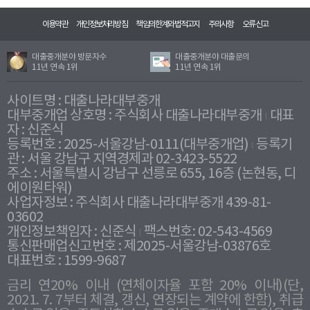
이용약관
개인정보처리방침
책임의한계와법적고지
주의사항
오류신고
대출중개분야 방문자수
대출중개분야 대출문의
11년 연속 1위
11년 연속 1위
사이트명 : 대출나라대부중개
대부중개업 상호명 : 주식회사 대출나라대부중개
대표
자 : 신준식
등록번호 : 2025-서울강남-0111(대부중개업)
등록기
관 : 서울 강남구 지역경제과 02-3423-5522
주소 : 서울특별시 강남구 선릉로 655, 16층 (논현동, 디
에이원타워)
사업자정보 : 주식회사 대출나라대부중개 439-81-
03602
개인정보책임자 : 신준식
팩스번호: 02-543-4569
통신판매업신고번호 : 제2025-서울강남-03876호
대표번호 : 1599-9687
금리 연20% 이내 (연체이자율 포함 20% 이내)(단,
2021. 7. 7부터 체결, 갱신, 연장되는 계약에 한함), 취급