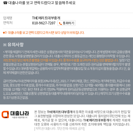
☎ 대출나라를 보고 연락드렸다고 말씀해주세요
업체명
THE메리트대부중개
연락처
010-9627-7207
통화하기
대출나라를 보고 연락드렸다고 하시면 보다 상담이 쉬워집니다.
※ 유의사항
계약을 체결하기 전에 자세한 내용은 상품설명서와 약관을 읽어보시기 바랍니다. 관계 법령에 따라 금융상품에
관한 중요 사항을 설명받을 권리가 있습니다. 대 출 시 귀하의 신용등급 또는 개인신용평점이 하락할 수 있습니다.
과도한 빚은 당신 에게 큰 불행을 안겨줄 수 있습니다. 중개수수료를 요구하거나 받는 것은 불법입니다.
일정 기간
분할상환금 또는 분할상환원리금이 연체될 경우, 계약만료 기한 도래전 모든 원리금을 변제해야할 의무가 발생
할 수 있습니다. 대부중개업체는 금융회사의 업무위탁을 받아 대출모집 및 소개 등의 섭외 활동을 돕습니다. 단, 실
제 계약체결의 권한은 없습니다.
금리 연20% 이내 (연체이자율 포함 20% 이내) (단, 2021. 7. 7부터 체결, 갱신, 연장되는 계 약에 한함), 취급수수료
없음, 중도상환 수수료 없음, 중개수수료 없음, 추가비용 없음. 상환기간 : 12개월 ~ 60개월 / 총 대출 비용 예시 : 100
만원을 12개월 기간 동안 최대 금 리 연20% 적용하여 원리금균등상환방법으로 이용하는 경우 총 상환금액
1,111,614원 (단, 대출상품 및 상환방법 등 대출계약 내용에 따라 달라질 수 있습니다.) 채무의 조기 상환수수료율
등 조기상환조건 없음.
본 정보는
THE메리트대부중개
에 등록한 자료를 바탕으로 대출나라가 편집 및
그 표현방법을 수정하여 완성한 것 입니다. 대출나라 동의없이무단전재 또는 재
배포, 재가공 할 수 없으며, 대출나라는
THE메리트대부중개
에 게재한 자료에
대한 오류와 사용자가 이를 신뢰하여 취한 조치에대해 책임을 지지않습니다.
[저작권 대출나라. 무단전재-재배포 금지]