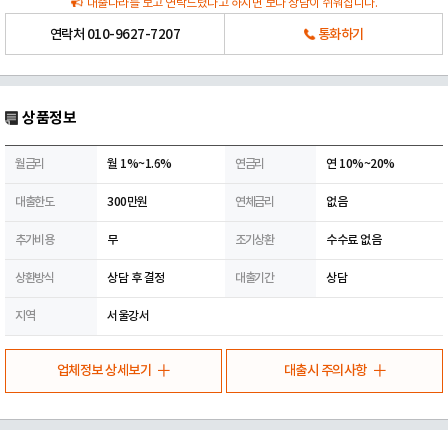
대출나라를 보고 연락드렸다고 하시면 보다 상담이 쉬워집니다.
연락처
010-9627-7207
통화하기
상품정보
월금리
월 1%~1.6%
연금리
연 10%~20%
대출한도
300만원
연체금리
없음
추가비용
무
조기상환
수수료 없음
상환방식
상담 후 결정
대출기간
상담
지역
서울강서
업체정보 상세보기
대출시 주의사항