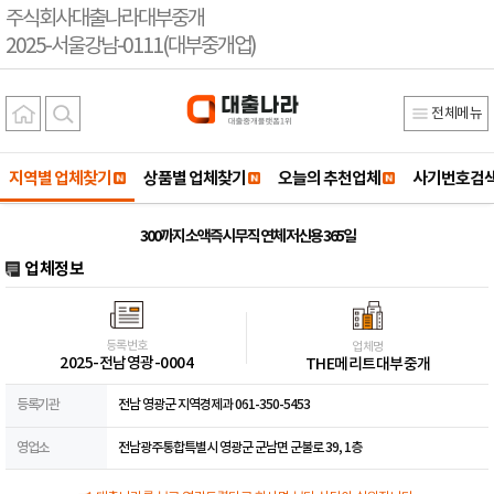
주식회사대출나라대부중개
2025-서울강남-0111(대부중개업)
전체메뉴
지역별 업체찾기
상품별 업체찾기
오늘의 추천업체
사기번호검
300까지 소액즉시 무직 연체 저신용 365일
업체정보
등록번호
업체명
2025-전남영광-0004
THE메리트대부중개
등록기관
전남 영광군 지역경제과 061-350-5453
영업소
전남광주통합특별시 영광군 군남면 군불로 39, 1층