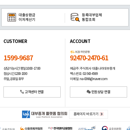
대출상환금
등록대부업체
이자계산기
통합조회
CUSTOMER
ACCOUNT
1599-9687
92470-2470-61
예금주: 주식회사 대출나라대부중개
상담가능시간: 평일
10:00 -17:00
팩스번호: 02-543-4569
점심시간: 12:30 - 13:30
이메일: na-0366@naver.com
주말, 공휴일 휴무
고객센터 연결
민원상담 연결
홈페이지 바로가기