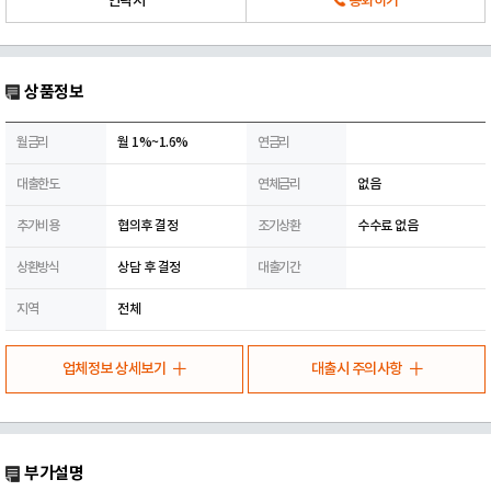
연락처
통화하기
상품정보
월금리
월 1%~1.6%
연금리
대출한도
연체금리
없음
추가비용
협의후 결정
조기상환
수수료 없음
상환방식
상담 후 결정
대출기간
지역
전체
업체정보 상세보기
대출시 주의사항
부가설명