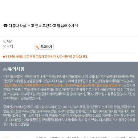
☎ 대출나라를 보고 연락드렸다고 말씀해주세요
업체명
연락처
통화하기
대출나라를 보고 연락드렸다고 하시면 보다 상담이 쉬워집니다.
※ 유의사항
계약을 체결하기 전에 자세한 내용은 상품설명서와 약관을 읽어보시기 바랍니다. 관계 법령에 따라 금융상품에
관한 중요 사항을 설명받을 권리가 있습니다. 대 출 시 귀하의 신용등급 또는 개인신용평점이 하락할 수 있습니다.
과도한 빚은 당신 에게 큰 불행을 안겨줄 수 있습니다. 중개수수료를 요구하거나 받는 것은 불법입니다.
일정 기간
분할상환금 또는 분할상환원리금이 연체될 경우, 계약만료 기한 도래전 모든 원리금을 변제해야할 의무가 발생
할 수 있습니다. 대부중개업체는 금융회사의 업무위탁을 받아 대출모집 및 소개 등의 섭외 활동을 돕습니다. 단, 실
제 계약체결의 권한은 없습니다.
금리 연20% 이내 (연체이자율 포함 20% 이내) (단, 2021. 7. 7부터 체결, 갱신, 연장되는 계 약에 한함), 취급수수료
없음, 중도상환 수수료 없음, 중개수수료 없음, 추가비용 없음. 상환기간 : 12개월 ~ 60개월 / 총 대출 비용 예시 : 100
만원을 12개월 기간 동안 최대 금 리 연20% 적용하여 원리금균등상환방법으로 이용하는 경우 총 상환금액
1,111,614원 (단, 대출상품 및 상환방법 등 대출계약 내용에 따라 달라질 수 있습니다.) 채무의 조기 상환수수료율
등 조기상환조건 없음.