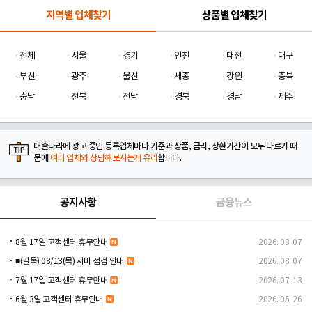
지역별 업체찾기
상품별 업체찾기
전체
서울
경기
인천
대전
대구
부산
광주
울산
세종
강원
충북
충남
전북
전남
경북
경남
제주
대출나라에 광고 중인 등록업체마다 기준과 상품, 금리, 상환기간이 모두 다르기 때
문에
여러 업체와 상담해보시는게 유리
합니다.
공지사항
금융뉴스
8월 17일 고객센터 휴무안내
2026. 08. 07
■(필독) 08/13(목) 서버 점검 안내
2026. 08. 07
7월 17일 고객센터 휴무안내
2026. 07. 13
6월 3일 고객센터 휴무안내
2026. 05. 26