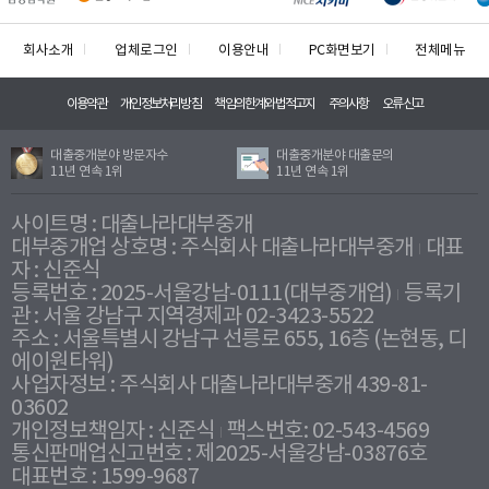
회사소개
업체로그인
이용안내
PC화면보기
전체메뉴
이용약관
개인정보처리방침
책임의한계와법적고지
주의사항
오류신고
대출중개분야 방문자수
대출중개분야 대출문의
11년 연속 1위
11년 연속 1위
사이트명 : 대출나라대부중개
대부중개업 상호명 : 주식회사 대출나라대부중개
대표
자 : 신준식
등록번호 : 2025-서울강남-0111(대부중개업)
등록기
관 : 서울 강남구 지역경제과 02-3423-5522
주소 : 서울특별시 강남구 선릉로 655, 16층 (논현동, 디
에이원타워)
사업자정보 : 주식회사 대출나라대부중개 439-81-
03602
개인정보책임자 : 신준식
팩스번호: 02-543-4569
통신판매업신고번호 : 제2025-서울강남-03876호
대표번호 : 1599-9687