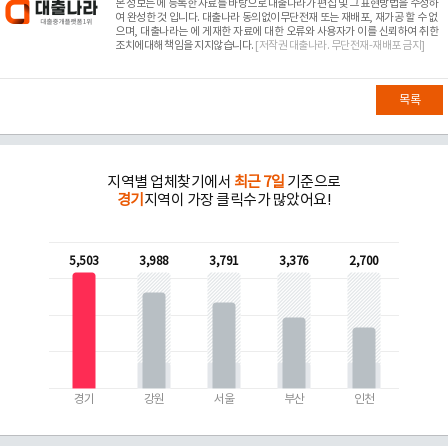
본 정보는
에 등록한 자료를 바탕으로 대출나라가 편집 및 그 표현방법을 수정하
여 완성한 것 입니다. 대출나라 동의없이무단전재 또는 재배포, 재가공 할 수 없
으며, 대출나라는
에 게재한 자료에 대한 오류와 사용자가 이를 신뢰하여 취한
조치에대해 책임을 지지않습니다.
[저작권 대출나라. 무단전재-재배포 금지]
목록
지역별 업체찾기에서
최근 7일
기준으로
경기
지역이 가장 클릭수가 많았어요!
5,503
3,988
3,791
3,376
2,700
경기
강원
서울
부산
인천