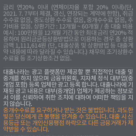
금리 연20% 이내 (연체이자율 포함 20% 이내)(단,
2021. 7. 7부터 체결, 갱신, 연장되는 계약에 한함), 취급
수수료 없음, 중도상환 수수료 없음, 중개수수료 없음, 추
가비용 없음. 상환기간 : 12개월 ~ 60개월 / 총 대출 비용
예시 : 100만원을 12개월 기간 동안 최대 금리 연20% 적
용하여 원리금균등상환방법으로 이용하는 경우 총 상환
금액 1,111,614원 (단, 대출상품 및 상환방법 등 대출계
약 내용에 따라 달라질 수 있습니다.) 채무의 조기상환수
수료율 등 조기상환조건 없음.
대출나라는 광고 플랫폼만 제공할 뿐 직접적인 대출 및
중개를 하지 않으며 금융위원회, 지자체 정식 대부업(중
개업 포함) 등록 업체만 광고 등록 합니다. 대출나라에 기
재된 광고 내용은 대부(중개업) 업체가 제공하는 정보로
서 이를 신뢰하여 취한 조치에 대하여 어떠한 책임을 지
지 않습니다.
중개수수료를 요구하거나 받는 것은 불법입니다. 과도한
빛은 당신에게 큰 불행을 안겨줄 수 있습니다. 대출 시 신
용등급 또는 개인신용평점 하락으로 다른 금융거래가 제
약받을 수 있습니다.