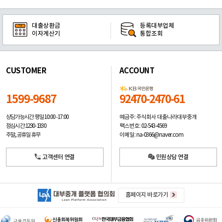
대출상환금
등록대부업체
이자계산기
통합조회
CUSTOMER
ACCOUNT
1599-9687
92470-2470-61
예금주: 주식회사 대출나라대부중개
상담가능시간: 평일
10:00 -17:00
팩스번호: 02-543-4569
점심시간: 12:30 - 13:30
이메일: na-0366@naver.com
주말, 공휴일 휴무
고객센터 연결
민원상담 연결
홈페이지 바로가기