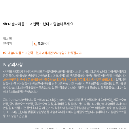
☎ 대출나라를 보고 연락드렸다고 말씀해주세요
업체명
연락처
통화하기
대출나라를 보고 연락드렸다고 하시면 보다 상담이 쉬워집니다.
※ 유의사항
계약을 체결하기 전에 자세한 내용은 상품설명서와 약관을 읽어보시기 바랍니다. 관계 법령에 따라 금융상품에
관한 중요 사항을 설명받을 권리가 있습니다. 대 출 시 귀하의 신용등급 또는 개인신용평점이 하락할 수 있습니다.
과도한 빚은 당신 에게 큰 불행을 안겨줄 수 있습니다. 중개수수료를 요구하거나 받는 것은 불법입니다.
일정 기간
분할상환금 또는 분할상환원리금이 연체될 경우, 계약만료 기한 도래전 모든 원리금을 변제해야할 의무가 발생
할 수 있습니다. 대부중개업체는 금융회사의 업무위탁을 받아 대출모집 및 소개 등의 섭외 활동을 돕습니다. 단, 실
제 계약체결의 권한은 없습니다.
금리 연20% 이내 (연체이자율 포함 20% 이내) (단, 2021. 7. 7부터 체결, 갱신, 연장되는 계 약에 한함), 취급수수료
없음, 중도상환 수수료 없음, 중개수수료 없음, 추가비용 없음. 상환기간 : 12개월 ~ 60개월 / 총 대출 비용 예시 : 100
만원을 12개월 기간 동안 최대 금 리 연20% 적용하여 원리금균등상환방법으로 이용하는 경우 총 상환금액
1,111,614원 (단, 대출상품 및 상환방법 등 대출계약 내용에 따라 달라질 수 있습니다.) 채무의 조기 상환수수료율
등 조기상환조건 없음.