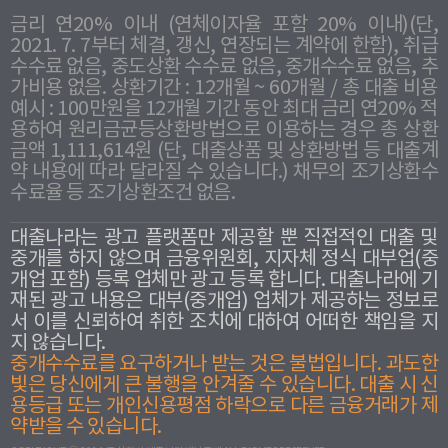
금리 연20% 이내 (연체이자율 포함 20% 이내)(단,
2021. 7. 7부터 체결, 갱신, 연장되는 계약에 한함), 취급
수수료 없음, 중도상환 수수료 없음, 중개수수료 없음, 추
가비용 없음. 상환기간 : 12개월 ~ 60개월 / 총 대출 비용
예시 : 100만원을 12개월 기간 동안 최대 금리 연20% 적
용하여 원리금균등상환방법으로 이용하는 경우 총 상환
금액 1,111,614원 (단, 대출상품 및 상환방법 등 대출계
약 내용에 따라 달라질 수 있습니다.) 채무의 조기상환수
수료율 등 조기상환조건 없음.
대출나라는 광고 플랫폼만 제공할 뿐 직접적인 대출 및
중개를 하지 않으며 금융위원회, 지자체 정식 대부업(중
개업 포함) 등록 업체만 광고 등록 합니다. 대출나라에 기
재된 광고 내용은 대부(중개업) 업체가 제공하는 정보로
서 이를 신뢰하여 취한 조치에 대하여 어떠한 책임을 지
지 않습니다.
중개수수료를 요구하거나 받는 것은 불법입니다. 과도한
빛은 당신에게 큰 불행을 안겨줄 수 있습니다. 대출 시 신
용등급 또는 개인신용평점 하락으로 다른 금융거래가 제
약받을 수 있습니다.