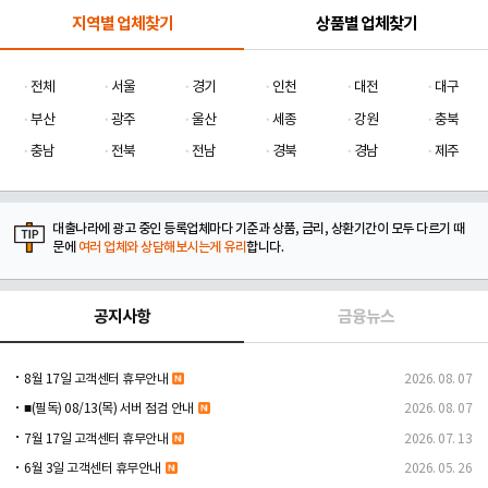
지역별 업체찾기
상품별 업체찾기
전체
서울
경기
인천
대전
대구
부산
광주
울산
세종
강원
충북
충남
전북
전남
경북
경남
제주
대출나라에 광고 중인 등록업체마다 기준과 상품, 금리, 상환기간이 모두 다르기 때
문에
여러 업체와 상담해보시는게 유리
합니다.
공지사항
금융뉴스
8월 17일 고객센터 휴무안내
2026. 08. 07
■(필독) 08/13(목) 서버 점검 안내
2026. 08. 07
7월 17일 고객센터 휴무안내
2026. 07. 13
6월 3일 고객센터 휴무안내
2026. 05. 26