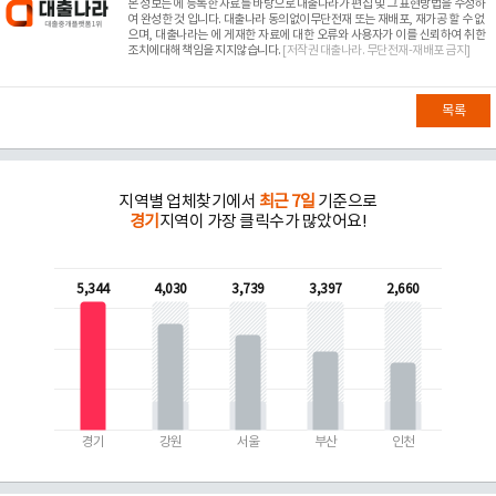
본 정보는
에 등록한 자료를 바탕으로 대출나라가 편집 및 그 표현방법을 수정하
여 완성한 것 입니다. 대출나라 동의없이무단전재 또는 재배포, 재가공 할 수 없
으며, 대출나라는
에 게재한 자료에 대한 오류와 사용자가 이를 신뢰하여 취한
조치에대해 책임을 지지않습니다.
[저작권 대출나라. 무단전재-재배포 금지]
목록
지역별 업체찾기에서
최근 7일
기준으로
경기
지역이 가장 클릭수가 많았어요!
5,344
4,030
3,739
3,397
2,660
경기
강원
서울
부산
인천