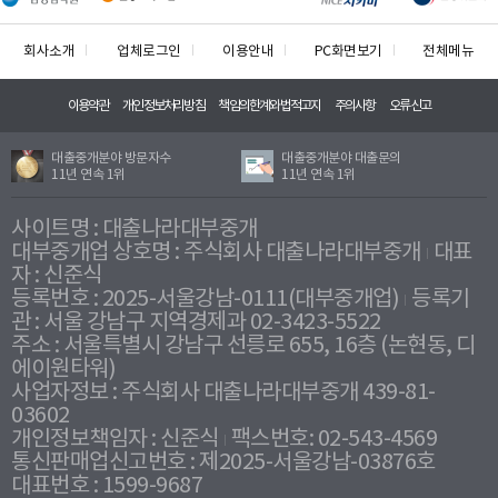
회사소개
업체로그인
이용안내
PC화면보기
전체메뉴
이용약관
개인정보처리방침
책임의한계와법적고지
주의사항
오류신고
대출중개분야 방문자수
대출중개분야 대출문의
11년 연속 1위
11년 연속 1위
사이트명 : 대출나라대부중개
대부중개업 상호명 : 주식회사 대출나라대부중개
대표
자 : 신준식
등록번호 : 2025-서울강남-0111(대부중개업)
등록기
관 : 서울 강남구 지역경제과 02-3423-5522
주소 : 서울특별시 강남구 선릉로 655, 16층 (논현동, 디
에이원타워)
사업자정보 : 주식회사 대출나라대부중개 439-81-
03602
개인정보책임자 : 신준식
팩스번호: 02-543-4569
통신판매업신고번호 : 제2025-서울강남-03876호
대표번호 : 1599-9687