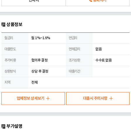
연락처
통화하기
상품정보
월금리
월 1%~1.6%
연금리
대출한도
연체금리
없음
추가비용
협의후 결정
조기상환
수수료 없음
상환방식
상담 후 결정
대출기간
지역
전체
업체정보 상세보기
대출시 주의사항
부가설명