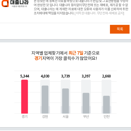
본 정보는
에 등록한 자료를 바탕으로 대출나라가 편집 및 그 표현방법을 수정하
여 완성한 것 입니다. 대출나라 동의없이무단전재 또는 재배포, 재가공 할 수 없
으며, 대출나라는
에 게재한 자료에 대한 오류와 사용자가 이를 신뢰하여 취한
조치에대해 책임을 지지않습니다.
[저작권 대출나라. 무단전재-재배포 금지]
목록
지역별 업체찾기에서
최근 7일
기준으로
경기
지역이 가장 클릭수가 많았어요!
5,344
4,030
3,739
3,397
2,660
경기
강원
서울
부산
인천