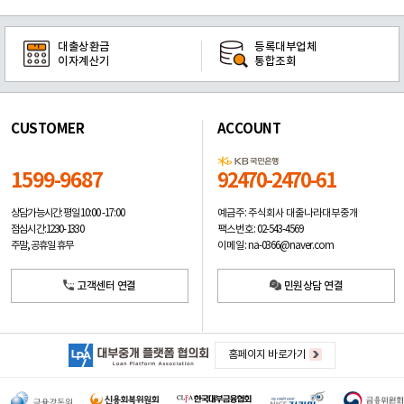
대출상환금
등록대부업체
이자계산기
통합조회
CUSTOMER
ACCOUNT
1599-9687
92470-2470-61
예금주: 주식회사 대출나라대부중개
상담가능시간: 평일
10:00 -17:00
팩스번호: 02-543-4569
점심시간: 12:30 - 13:30
이메일: na-0366@naver.com
주말, 공휴일 휴무
고객센터 연결
민원상담 연결
홈페이지 바로가기