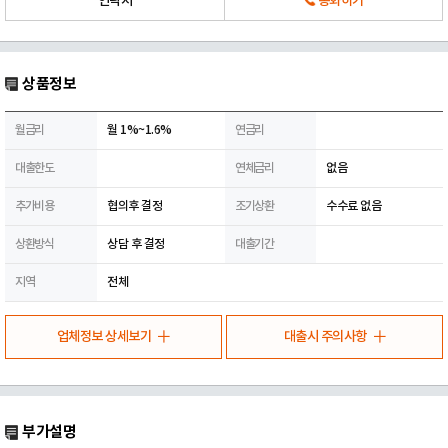
연락처
통화하기
상품정보
월금리
월 1%~1.6%
연금리
대출한도
연체금리
없음
추가비용
협의후 결정
조기상환
수수료 없음
상환방식
상담 후 결정
대출기간
지역
전체
업체정보 상세보기
대출시 주의사항
부가설명