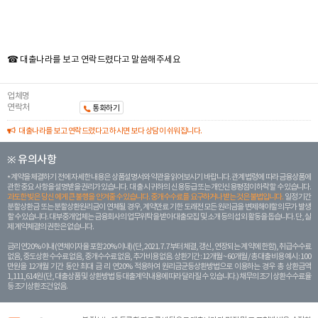
☎ 대출나라를 보고 연락드렸다고 말씀해주세요
업체명
연락처
통화하기
대출나라를 보고 연락드렸다고 하시면 보다 상담이 쉬워집니다.
※ 유의사항
계약을 체결하기 전에 자세한 내용은 상품설명서와 약관을 읽어보시기 바랍니다. 관계 법령에 따라 금융상품에
관한 중요 사항을 설명받을 권리가 있습니다. 대 출 시 귀하의 신용등급 또는 개인신용평점이 하락할 수 있습니다.
과도한 빚은 당신 에게 큰 불행을 안겨줄 수 있습니다. 중개수수료를 요구하거나 받는 것은 불법입니다.
일정 기간
분할상환금 또는 분할상환원리금이 연체될 경우, 계약만료 기한 도래전 모든 원리금을 변제해야할 의무가 발생
할 수 있습니다. 대부중개업체는 금융회사의 업무위탁을 받아 대출모집 및 소개 등의 섭외 활동을 돕습니다. 단, 실
제 계약체결의 권한은 없습니다.
금리 연20% 이내 (연체이자율 포함 20% 이내) (단, 2021. 7. 7부터 체결, 갱신, 연장되는 계 약에 한함), 취급수수료
없음, 중도상환 수수료 없음, 중개수수료 없음, 추가비용 없음. 상환기간 : 12개월 ~ 60개월 / 총 대출 비용 예시 : 100
만원을 12개월 기간 동안 최대 금 리 연20% 적용하여 원리금균등상환방법으로 이용하는 경우 총 상환금액
1,111,614원 (단, 대출상품 및 상환방법 등 대출계약 내용에 따라 달라질 수 있습니다.) 채무의 조기 상환수수료율
등 조기상환조건 없음.