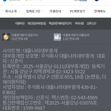
회사소개
업체로그인
이용안내
PC화면보기
전체메뉴
이용약관
개인정보처리방침
책임의한계와법적고지
주의사항
오류신고
대출중개분야 방문자수
대출중개분야 대출문의
11년 연속 1위
11년 연속 1위
사이트명 : 대출나라대부중개
대부중개업 상호명 : 주식회사 대출나라대부중개
대표
자 : 신준식
등록번호 : 2025-서울강남-0111(대부중개업)
등록기
관 : 서울 강남구 지역경제과 02-3423-5522
주소 : 서울특별시 강남구 선릉로 655, 16층 (논현동, 디
에이원타워)
사업자정보 : 주식회사 대출나라대부중개 439-81-
03602
개인정보책임자 : 신준식
팩스번호: 02-543-4569
통신판매업신고번호 : 제2025-서울강남-03876호
대표번호 : 1599-9687