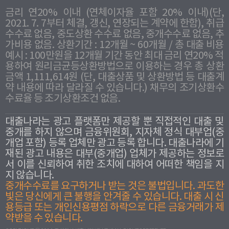
금리 연20% 이내 (연체이자율 포함 20% 이내)(단,
2021. 7. 7부터 체결, 갱신, 연장되는 계약에 한함), 취급
수수료 없음, 중도상환 수수료 없음, 중개수수료 없음, 추
가비용 없음. 상환기간 : 12개월 ~ 60개월 / 총 대출 비용
예시 : 100만원을 12개월 기간 동안 최대 금리 연20% 적
용하여 원리금균등상환방법으로 이용하는 경우 총 상환
금액 1,111,614원 (단, 대출상품 및 상환방법 등 대출계
약 내용에 따라 달라질 수 있습니다.) 채무의 조기상환수
수료율 등 조기상환조건 없음.
대출나라는 광고 플랫폼만 제공할 뿐 직접적인 대출 및
중개를 하지 않으며 금융위원회, 지자체 정식 대부업(중
개업 포함) 등록 업체만 광고 등록 합니다. 대출나라에 기
재된 광고 내용은 대부(중개업) 업체가 제공하는 정보로
서 이를 신뢰하여 취한 조치에 대하여 어떠한 책임을 지
지 않습니다.
중개수수료를 요구하거나 받는 것은 불법입니다. 과도한
빛은 당신에게 큰 불행을 안겨줄 수 있습니다. 대출 시 신
용등급 또는 개인신용평점 하락으로 다른 금융거래가 제
약받을 수 있습니다.