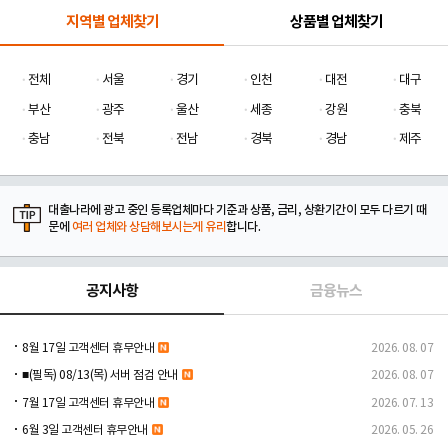
지역별 업체찾기
상품별 업체찾기
전체
서울
경기
인천
대전
대구
부산
광주
울산
세종
강원
충북
충남
전북
전남
경북
경남
제주
대출나라에 광고 중인 등록업체마다 기준과 상품, 금리, 상환기간이 모두 다르기 때
문에
여러 업체와 상담해보시는게 유리
합니다.
공지사항
금융뉴스
8월 17일 고객센터 휴무안내
2026. 08. 07
■(필독) 08/13(목) 서버 점검 안내
2026. 08. 07
7월 17일 고객센터 휴무안내
2026. 07. 13
6월 3일 고객센터 휴무안내
2026. 05. 26