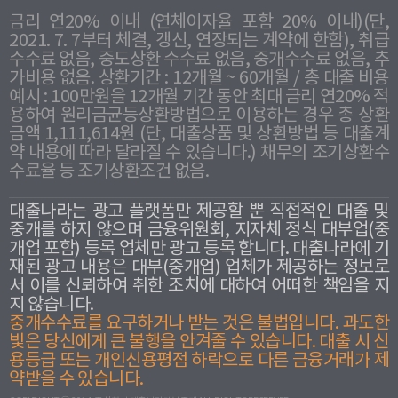
금리 연20% 이내 (연체이자율 포함 20% 이내)(단,
2021. 7. 7부터 체결, 갱신, 연장되는 계약에 한함), 취급
수수료 없음, 중도상환 수수료 없음, 중개수수료 없음, 추
가비용 없음. 상환기간 : 12개월 ~ 60개월 / 총 대출 비용
예시 : 100만원을 12개월 기간 동안 최대 금리 연20% 적
용하여 원리금균등상환방법으로 이용하는 경우 총 상환
금액 1,111,614원 (단, 대출상품 및 상환방법 등 대출계
약 내용에 따라 달라질 수 있습니다.) 채무의 조기상환수
수료율 등 조기상환조건 없음.
대출나라는 광고 플랫폼만 제공할 뿐 직접적인 대출 및
중개를 하지 않으며 금융위원회, 지자체 정식 대부업(중
개업 포함) 등록 업체만 광고 등록 합니다. 대출나라에 기
재된 광고 내용은 대부(중개업) 업체가 제공하는 정보로
서 이를 신뢰하여 취한 조치에 대하여 어떠한 책임을 지
지 않습니다.
중개수수료를 요구하거나 받는 것은 불법입니다. 과도한
빛은 당신에게 큰 불행을 안겨줄 수 있습니다. 대출 시 신
용등급 또는 개인신용평점 하락으로 다른 금융거래가 제
약받을 수 있습니다.