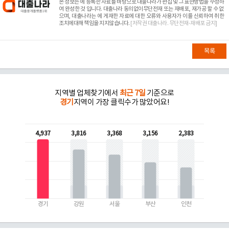
본 정보는
에 등록한 자료를 바탕으로 대출나라가 편집 및 그 표현방법을 수정하
여 완성한 것 입니다. 대출나라 동의없이무단전재 또는 재배포, 재가공 할 수 없
으며, 대출나라는
에 게재한 자료에 대한 오류와 사용자가 이를 신뢰하여 취한
조치에대해 책임을 지지않습니다.
[저작권 대출나라. 무단전재-재배포 금지]
목록
지역별 업체찾기에서
최근 7일
기준으로
경기
지역이 가장 클릭수가 많았어요!
4,937
3,816
3,368
3,156
2,383
경기
강원
서울
부산
인천