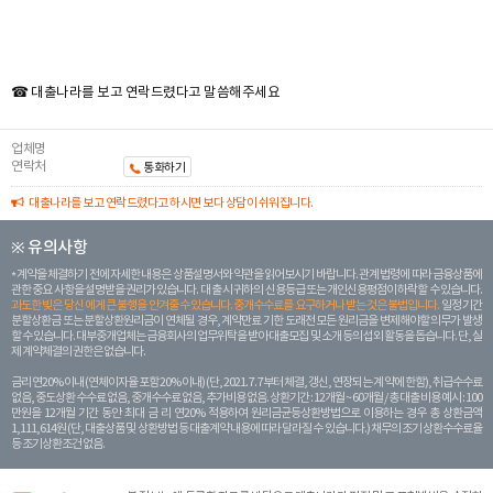
☎ 대출나라를 보고 연락드렸다고 말씀해주세요
업체명
연락처
통화하기
대출나라를 보고 연락드렸다고 하시면 보다 상담이 쉬워집니다.
※ 유의사항
계약을 체결하기 전에 자세한 내용은 상품설명서와 약관을 읽어보시기 바랍니다. 관계 법령에 따라 금융상품에
관한 중요 사항을 설명받을 권리가 있습니다. 대 출 시 귀하의 신용등급 또는 개인신용평점이 하락할 수 있습니다.
과도한 빚은 당신 에게 큰 불행을 안겨줄 수 있습니다. 중개수수료를 요구하거나 받는 것은 불법입니다.
일정 기간
분할상환금 또는 분할상환원리금이 연체될 경우, 계약만료 기한 도래전 모든 원리금을 변제해야할 의무가 발생
할 수 있습니다. 대부중개업체는 금융회사의 업무위탁을 받아 대출모집 및 소개 등의 섭외 활동을 돕습니다. 단, 실
제 계약체결의 권한은 없습니다.
금리 연20% 이내 (연체이자율 포함 20% 이내) (단, 2021. 7. 7부터 체결, 갱신, 연장되는 계 약에 한함), 취급수수료
없음, 중도상환 수수료 없음, 중개수수료 없음, 추가비용 없음. 상환기간 : 12개월 ~ 60개월 / 총 대출 비용 예시 : 100
만원을 12개월 기간 동안 최대 금 리 연20% 적용하여 원리금균등상환방법으로 이용하는 경우 총 상환금액
1,111,614원 (단, 대출상품 및 상환방법 등 대출계약 내용에 따라 달라질 수 있습니다.) 채무의 조기 상환수수료율
등 조기상환조건 없음.