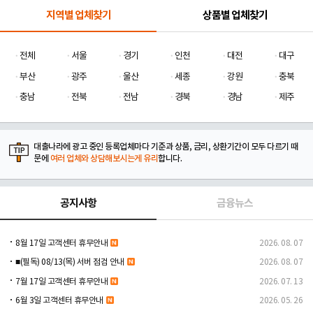
지역별 업체찾기
상품별 업체찾기
전체
서울
경기
인천
대전
대구
부산
광주
울산
세종
강원
충북
충남
전북
전남
경북
경남
제주
대출나라에 광고 중인 등록업체마다 기준과 상품, 금리, 상환기간이 모두 다르기 때
문에
여러 업체와 상담해보시는게 유리
합니다.
공지사항
금융뉴스
8월 17일 고객센터 휴무안내
2026. 08. 07
■(필독) 08/13(목) 서버 점검 안내
2026. 08. 07
7월 17일 고객센터 휴무안내
2026. 07. 13
6월 3일 고객센터 휴무안내
2026. 05. 26