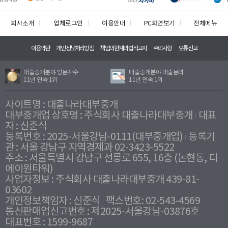
회사소개
업체로그인
이용안내
PC화면보기
전체메뉴
이용약관
개인정보처리방침
책임의한계와법적고지
주의사항
오류신고
대출중개분야 방문자수
대출중개분야 대출문의
11년 연속 1위
11년 연속 1위
사이트명 : 대출나라대부중개
대부중개업 상호명 : 주식회사 대출나라대부중개
대표
자 : 신준식
등록번호 : 2025-서울강남-0111(대부중개업)
등록기
관 : 서울 강남구 지역경제과 02-3423-5522
주소 : 서울특별시 강남구 선릉로 655, 16층 (논현동, 디
에이원타워)
사업자정보 : 주식회사 대출나라대부중개 439-81-
03602
개인정보책임자 : 신준식
팩스번호: 02-543-4569
통신판매업신고번호 : 제2025-서울강남-03876호
대표번호 : 1599-9687