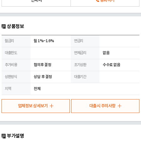
연락처
통화하기
상품정보
월금리
월 1%~1.6%
연금리
대출한도
연체금리
없음
추가비용
협의후 결정
조기상환
수수료 없음
상환방식
상담 후 결정
대출기간
지역
전체
업체정보 상세보기
대출시 주의사항
부가설명