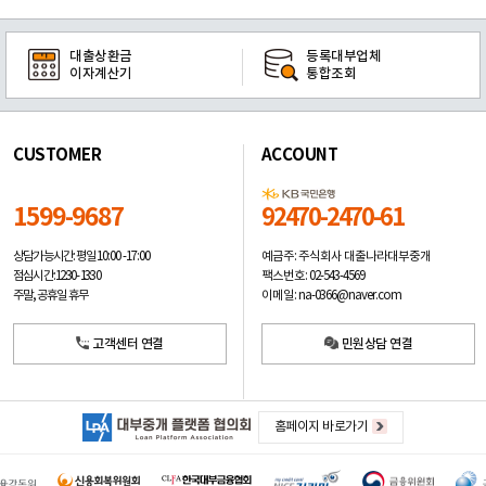
대출상환금
등록대부업체
이자계산기
통합조회
CUSTOMER
ACCOUNT
1599-9687
92470-2470-61
예금주: 주식회사 대출나라대부중개
상담가능시간: 평일
10:00 -17:00
팩스번호: 02-543-4569
점심시간: 12:30 - 13:30
이메일: na-0366@naver.com
주말, 공휴일 휴무
고객센터 연결
민원상담 연결
홈페이지 바로가기