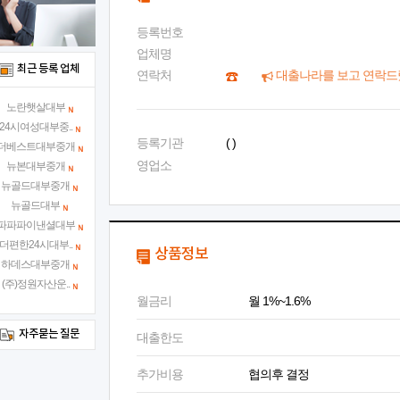
등록번호
업체명
최근 등록 업체
연락처
대출나라를 보고 연락드
노란햇살대부
24시여성대부중..
등록기관
( )
더베스트대부중개
영업소
뉴본대부중개
뉴골드대부중개
뉴골드대부
파파파이낸셜대부
더편한24시대부..
상품정보
하데스대부중개
(주)정원자산운..
월금리
월 1%~1.6%
자주묻는 질문
대출한도
추가비용
협의후 결정