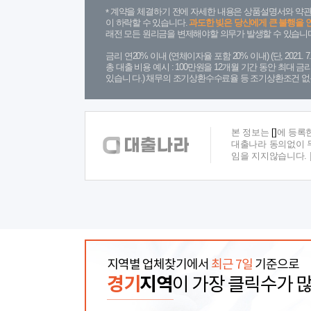
계약을 체결하기 전에 자세한 내용은 상품설명서와 약관
이 하락할 수 있습니다.
과도한 빚은 당신에게 큰 불행을 
래전 모든 원리금을 변제해야할 의무가 발생할 수 있습니다
금리 연20% 이내 (연체이자율 포함 20% 이내) (단, 2021
총 대출 비용 예시 : 100만원을 12개월 기간 동안 최대 
있습니 다.) 채무의 조기상환수수료율 등 조기상환조건 없
본 정보는
[]
에 등록
대출나라 동의없이 무
임을 지지않습니다.
지역별 업체찾기에서
최근 7일
기준으로
경기
지역
이 가장 클릭수가 