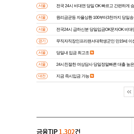
전국 24시 비대면 당일 OK 빠르고 간편하게 
서울
원리금균등 자율상환 100부터3천까지 당일
서울
전국24시 급하신분 당일입금OK문자OK 비대
서울
무직자직장인프리랜서대학생군인 만
경기
당일내 입금 최고조
서울
24시친절한 여상담사 당일정말빠른 대출 높
서울
지금 즉시입금 가능
대전
금융TIP
1,302
건