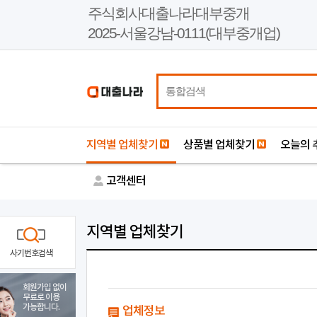
본
주식회사대출나라대부중개
문
2025-서울강남-0111(대부중개업)
바
로
가
기
지역별 업체찾기
상품별 업체찾기
오늘의 
고객센터
지역별 업체찾기
사기번호검색
회원가입 없이
무료로 이용
가능합니다.
업체정보