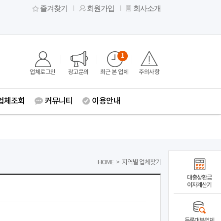
즐겨찾기
회원가입
회사소개
1
업체로그인
광고문의
최근 본 업체
주의사항
업체조회
커뮤니티
이용안내
HOME
>
지역별 업체찾기
대출상환금
이자계산기
등록대부업체