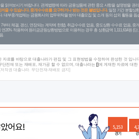
을 읽어보시기 바랍니다. 관계법령에 따라 금융상품에 관한 중요 사항을 설명받을 권리
안겨줄 수 있습니다. 중개수수료를 요구하거나 받는 것은 불법입니다.
일정 기간 분할상환
. 대부중개업체는 금융회사의 업무위탁을 받아 대출모집 및 소개 등의 섭외 활동을 돕습
. 7. 7부터 체결, 갱신, 연장되는 계약에 한함), 취급수수료 없음, 중도상환 수수료 없음, 중개
금리 연20% 적용하여 원리금균등상환방법으로 이용하는 경우 총 상환금액 1,111,614원 
음.
한 자료를 바탕으로 대출나라가 편집 및 그 표현방법을 수정하여 완성한 것 입니다
단전재 또는 재배포, 재가공 할 수 없으며, 대출나라는
[]
에 게재한 자료에 대한
[저작권 대출나라. 무단전재-재배포 금지]
많았어요!
5,153
4,
경기
강