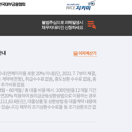
불법추심으로 피해발생시
채무자대리인 신청하세요
안내
이자계산기
내 (연체이자율 포함 20% 이내)(단, 2021. 7. 7부터 체결,
는 계약에 한함), 취급수수료 없음, 중도상환 수수료 없음, 중
 추가비용 없음.
개월 ~ 60개월 / 총 대출 비용 예시 : 100만원을 12개월 기간
리 연20% 적용하여 원리금균등상환방법으로 이용하는 경우
,111,614원 (단, 대출상품 및 상환방법 등 대출계약 내용에
수 있습니다.) 채무의 조기상환수수료율 등 조기상환조건 없