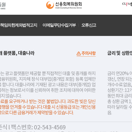
책임의한계와법적고지
이메일무단수집거부
오류신고
개 플랫폼, 대출나라
금리 및 상환
주의사항
는 광고 플랫폼만 제공할 뿐 직접적인 대출 및 중개를 하지
금리 연20% 이
금융위원회, 지자체 정식 대부업(중개업 포함) 등록 업체만
갱신, 연장 되
 합니다. 대출나라에 기재된 광고 내용은 대부(중개업) 업
개수수료 없음,
공하는 정보로서 이를 신뢰하여 취한 조치에 대하여 어떠한
상환기간 : 12
지지 않습니다.
동안 최대 금
료를 요구하거나 받는 것은 불법입니다. 과도한 빚은 당신
총 상환 금액 1
불행을 안겨줄 수 있습니다. 대출 시 신용등급 또는 개인신용
따라 달라질 
락으로 다른 금융거래가 제약받을 수 있습니다.
음.
 l 팩스번호: 02-543-4569