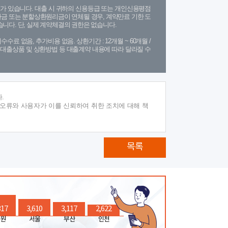
가 있습니다. 대출 시 귀하의 신용등급 또는 개인신용평점
금 또는 분할상환원리금이 연체될 경우, 계약만료 기한 도
니다. 단, 실제 계약체결의 권한은 없습니다.
수수료 없음, 추가비용 없음. 상환기간 : 12개월 ~ 60개월 /
(단, 대출상품 및 상환방법 등 대출계약 내용에 따라 달라질 수
.
 오류와 사용자가 이를 신뢰하여 취한 조치에 대해 책
목록
317
3,610
3,117
2,622
원
서울
부산
인천