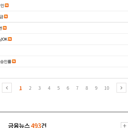
승인
송금
면
19세 이상OK
은승인률
1
2
3
4
5
6
7
8
9
10
금융뉴스
493
건