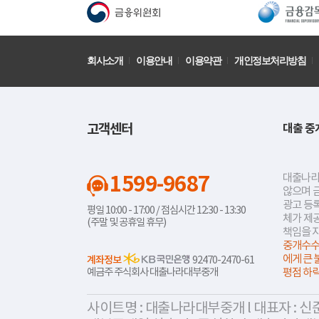
회사소개
이용안내
이용약관
개인정보처리방침
고객센터
대출 중
1599-9687
대출나라
않으며 
광고 등록
평일 10:00 - 17:00 / 점심시간 12:30 - 13:30
체가 제
(주말 및 공휴일 휴무)
책임을 
중개수수
에게 큰 
계좌정보
92470-2470-61
예금주 주식회사 대출나라대부중개
평점 하
사이트명 : 대출나라대부중개 l 대표자 : 신준식