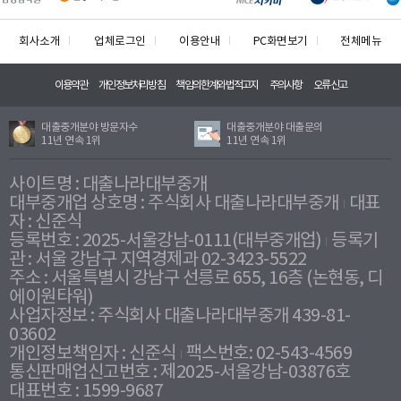
회사소개
업체로그인
이용안내
PC화면보기
전체메뉴
이용약관
개인정보처리방침
책임의한계와법적고지
주의사항
오류신고
대출중개분야 방문자수
대출중개분야 대출문의
11년 연속 1위
11년 연속 1위
사이트명 : 대출나라대부중개
대부중개업 상호명 : 주식회사 대출나라대부중개
대표
자 : 신준식
등록번호 : 2025-서울강남-0111(대부중개업)
등록기
관 : 서울 강남구 지역경제과 02-3423-5522
주소 : 서울특별시 강남구 선릉로 655, 16층 (논현동, 디
에이원타워)
사업자정보 : 주식회사 대출나라대부중개 439-81-
03602
개인정보책임자 : 신준식
팩스번호: 02-543-4569
통신판매업신고번호 : 제2025-서울강남-03876호
대표번호 : 1599-9687