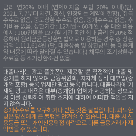
금리 연20% 이내 (연체이자율 포함 20% 이내)(단,
2021. 7. 7부터 체결, 갱신, 연장되는 계약에 한함), 취급
수수료 없음, 중도상환 수수료 없음, 중개수수료 없음, 추
가비용 없음. 상환기간 : 12개월 ~ 60개월 / 총 대출 비용
예시 : 100만원을 12개월 기간 동안 최대 금리 연20% 적
용하여 원리금균등상환방법으로 이용하는 경우 총 상환
금액 1,111,614원 (단, 대출상품 및 상환방법 등 대출계
약 내용에 따라 달라질 수 있습니다.) 채무의 조기상환수
수료율 등 조기상환조건 없음.
대출나라는 광고 플랫폼만 제공할 뿐 직접적인 대출 및
중개를 하지 않으며 금융위원회, 지자체 정식 대부업(중
개업 포함) 등록 업체만 광고 등록 합니다. 대출나라에 기
재된 광고 내용은 대부(중개업) 업체가 제공하는 정보로
서 이를 신뢰하여 취한 조치에 대하여 어떠한 책임을 지
지 않습니다.
중개수수료를 요구하거나 받는 것은 불법입니다. 과도한
빛은 당신에게 큰 불행을 안겨줄 수 있습니다. 대출 시 신
용등급 또는 개인신용평점 하락으로 다른 금융거래가 제
약받을 수 있습니다.