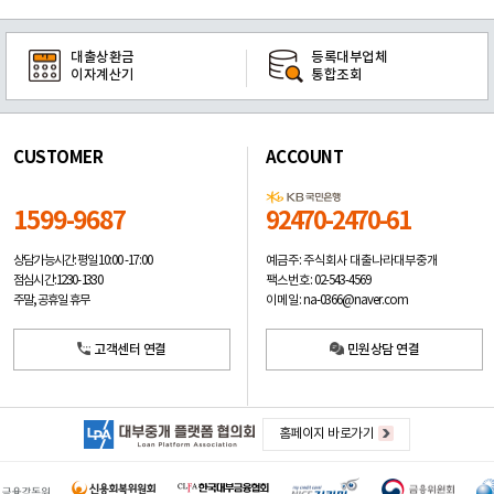
대출상환금
등록대부업체
이자계산기
통합조회
CUSTOMER
ACCOUNT
1599-9687
92470-2470-61
예금주: 주식회사 대출나라대부중개
상담가능시간: 평일
10:00 -17:00
팩스번호: 02-543-4569
점심시간: 12:30 - 13:30
이메일: na-0366@naver.com
주말, 공휴일 휴무
고객센터 연결
민원상담 연결
홈페이지 바로가기