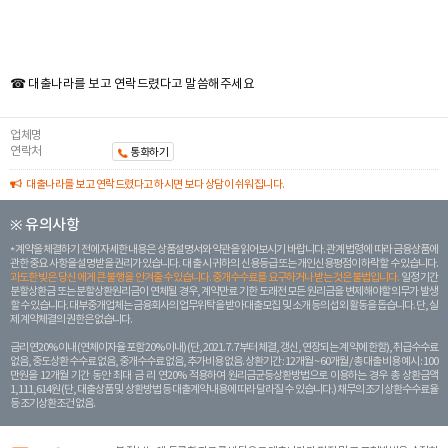
☎ 대출나라를 보고 연락드렸다고 말씀해주세요
업체명
연락처
통화하기
대출나라를 보고 연락드렸다고 하시면 보다 상담이 쉬워집니다.
※ 유의사항
계약을 체결하기 전에 자세한 내용은 상품설명서와 약관을 읽어보시기 바랍니다. 관계 법령에 따라 금융상품에
관한 중요 사항을 설명받을 권리가 있습니다. 대 출 시 귀하의 신용등급 또는 개인신용평점이 하락할 수 있습니다.
과도한 빚은 당신 에게 큰 불행을 안겨줄 수 있습니다. 중개수수료를 요구하거나 받는 것은 불법입니다.
일정 기간
분할상환금 또는 분할상환원리금이 연체될 경우, 계약만료 기한 도래전 모든 원리금을 변제해야할 의무가 발생
할 수 있습니다. 대부중개업체는 금융회사의 업무위탁을 받아 대출모집 및 소개 등의 섭외 활동을 돕습니다. 단, 실
제 계약체결의 권한은 없습니다.
금리 연20% 이내 (연체이자율 포함 20% 이내) (단, 2021. 7. 7부터 체결, 갱신, 연장되는 계 약에 한함), 취급수수료
없음, 중도상환 수수료 없음, 중개수수료 없음, 추가비용 없음. 상환기간 : 12개월 ~ 60개월 / 총 대출 비용 예시 : 100
만원을 12개월 기간 동안 최대 금 리 연20% 적용하여 원리금균등상환방법으로 이용하는 경우 총 상환금액
1,111,614원 (단, 대출상품 및 상환방법 등 대출계약 내용에 따라 달라질 수 있습니다.) 채무의 조기 상환수수료율
등 조기상환조건 없음.