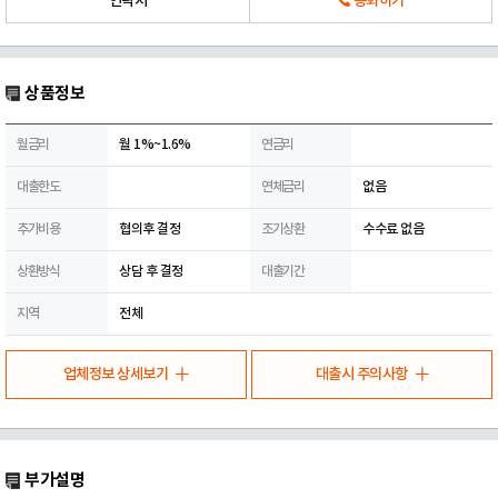
연락처
통화하기
상품정보
월금리
월 1%~1.6%
연금리
대출한도
연체금리
없음
추가비용
협의후 결정
조기상환
수수료 없음
상환방식
상담 후 결정
대출기간
지역
전체
업체정보 상세보기
대출시 주의사항
부가설명