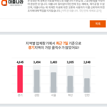
본 정보는
에 등록한 자료를 바탕으로 대출나라가 편집 및 그 표현방법을 수정하
여 완성한 것 입니다. 대출나라 동의없이무단전재 또는 재배포, 재가공 할 수 없
으며, 대출나라는
에 게재한 자료에 대한 오류와 사용자가 이를 신뢰하여 취한
조치에대해 책임을 지지않습니다.
[저작권 대출나라. 무단전재-재배포 금지]
목록
지역별 업체찾기에서
최근 7일
기준으로
경기
지역이 가장 클릭수가 많았어요!
4,645
3,494
3,483
3,005
2,840
경기
강원
서울
부산
인천