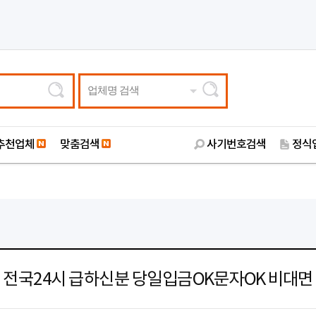
업체명 검색
추천업체
맞춤검색
사기번호검색
정식
전국24시 급하신분 당일입금OK문자OK 비대면