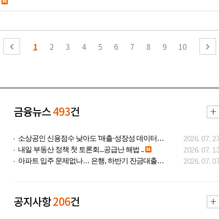
1
2
3
4
5
6
7
8
9
10
금융뉴스
493
건
소상공인 신용점수 낮아도 '매출·성장성 데이터..
2026. 07. 2
내일 부동산 정책 첫 토론회...공급난 해법 ..
2026. 07. 1
아파트 입주 문제없나… 은행, 하반기 잔금대출..
2026. 07. 0
공지사항
206
건