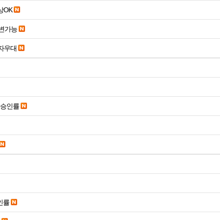
19세 이상OK
변가능
당일입금 수수료x 사업자우대
은승인률
인률