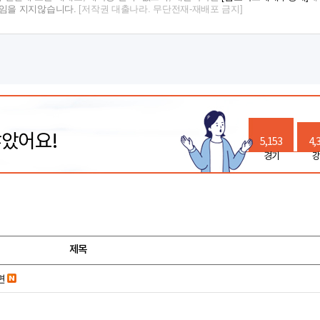
책임을 지지않습니다.
[저작권 대출나라. 무단전재-재배포 금지]
많았어요!
5,153
4,
경기
강
제목
면