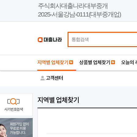
본
주식회사대출나라대부중개
문
2025-서울강남-0111(대부중개업)
바
로
가
기
지역별 업체찾기
상품별 업체찾기
오늘의 
고객센터
지역별 업체찾기
사기번호검색
회원가입 없이
무료로 이용
가능합니다.