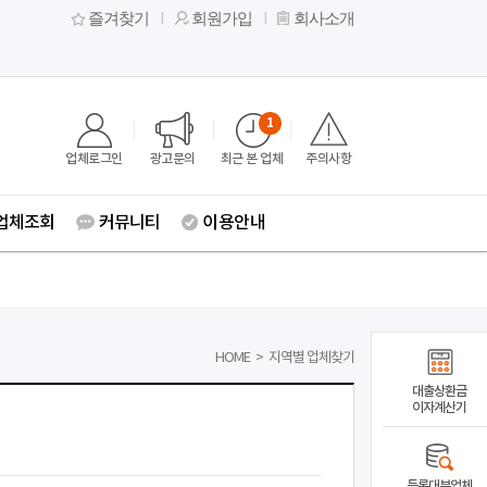
즐겨찾기
회원가입
회사소개
1
업체로그인
광고문의
최근 본 업체
주의사항
업체조회
커뮤니티
이용안내
HOME
>
지역별 업체찾기
대출상환금
이자계산기
등록대부업체