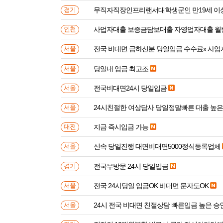
무직자직장인프리랜서대학생군인 만
경기
사업자대출 보증금담보대출 자영업자대출 월
인천
전국 비대면 급하신분 
서울
당일내 입금 최고조
서울
전국비대면24시 당일입금
서울
24시친절한 여상담사 당일정말빠른 대출 높
서울
지금 즉시입금 가능
대전
신속 당일진행 대면비대면5000정식등록업체
서울
전국무방문 24시 당일입금
경기
전국 24시당일 입금OK 비대면 문자도OK
서울
24시 전국 비대면 친절상담 빠른입금 높은 승
서울