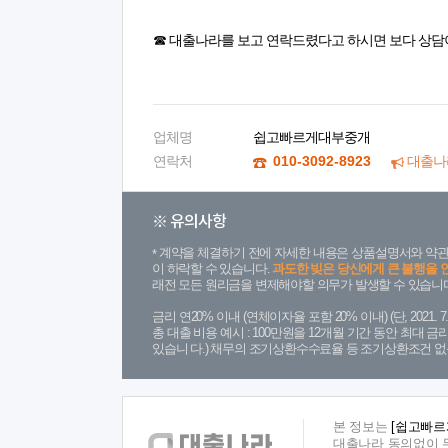
☎ 대출나라를 보고 연락드렸다고 하시면 보다 상담
업체명
쉽고빠르게대부중개
연락처
010-3092-8923
대출나
※ 유의사항
계약을 체결하기 전에 자세한 내용은 상품설명서와 약관
이 하락할 수 있습니다.
과도한 빚은 당신에게 큰 불행을 
래전 모든 원리금을 변제해야할 의무가 발생할 수 있습니다
금리 연20% 이내 (연체이자율 포함 20% 이내) (단, 2021
총 대출 비용 예시 : 100만원을 12개월 기간 동안 최대 
있습니 다.) 채무의 조기상환수수료율 등 조기상환조건 없
본 정보는
[쉽고빠르
대출나라 동의없이 무