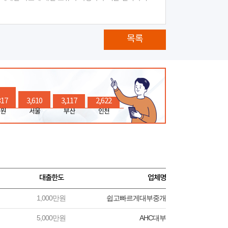
목록
317
3,610
3,117
2,622
원
서울
부산
인천
대출한도
업체명
1,000만원
쉽고빠르게대부중개
5,000만원
AHC대부