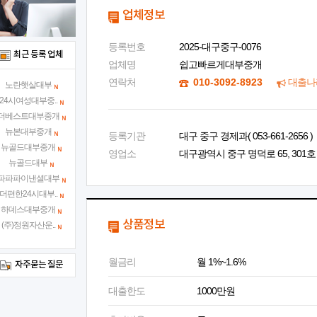
업체정보
등록번호
2025-대구중구-0076
최근 등록 업체
업체명
쉽고빠르게대부중개
연락처
010-3092-8923
대출나
노란햇살대부
24시여성대부중..
더베스트대부중개
뉴본대부중개
등록기관
대구 중구 경제과( 053-661-2656 )
뉴골드대부중개
영업소
대구광역시 중구 명덕로 65, 301호
뉴골드대부
파파파이낸셜대부
더편한24시대부..
하데스대부중개
상품정보
(주)정원자산운..
월금리
월 1%~1.6%
자주묻는 질문
대출한도
1000만원