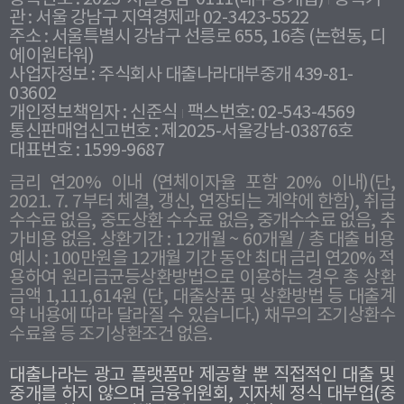
관 : 서울 강남구 지역경제과 02-3423-5522
주소 : 서울특별시 강남구 선릉로 655, 16층 (논현동, 디
에이원타워)
사업자정보 : 주식회사 대출나라대부중개 439-81-
03602
개인정보책임자 : 신준식
팩스번호: 02-543-4569
통신판매업신고번호 : 제2025-서울강남-03876호
대표번호 : 1599-9687
금리 연20% 이내 (연체이자율 포함 20% 이내)(단,
2021. 7. 7부터 체결, 갱신, 연장되는 계약에 한함), 취급
수수료 없음, 중도상환 수수료 없음, 중개수수료 없음, 추
가비용 없음. 상환기간 : 12개월 ~ 60개월 / 총 대출 비용
예시 : 100만원을 12개월 기간 동안 최대 금리 연20% 적
용하여 원리금균등상환방법으로 이용하는 경우 총 상환
금액 1,111,614원 (단, 대출상품 및 상환방법 등 대출계
약 내용에 따라 달라질 수 있습니다.) 채무의 조기상환수
수료율 등 조기상환조건 없음.
대출나라는 광고 플랫폼만 제공할 뿐 직접적인 대출 및
중개를 하지 않으며 금융위원회, 지자체 정식 대부업(중