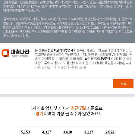
분할상환금 또는 분할상환원리금이 연체될 경우, 계약만료 기한 도래전 모든 원리금을 변제해야할 의무가 발생
할 수 있습니다. 대부중개업체는 금융회사의 업무위탁을 받아 대출모집 및 소개 등의 섭외 활동을 돕습니다. 단, 실
제 계약체결의 권한은 없습니다.
금리 연20% 이내 (연체이자율 포함 20% 이내) (단, 2021. 7. 7부터 체결, 갱신, 연장되는 계 약에 한함), 취급수수료
없음, 중도상환 수수료 없음, 중개수수료 없음, 추가비용 없음. 상환기간 : 12개월 ~ 60개월 / 총 대출 비용 예시 : 100
만원을 12개월 기간 동안 최대 금 리 연20% 적용하여 원리금균등상환방법으로 이용하는 경우 총 상환금액
1,111,614원 (단, 대출상품 및 상환방법 등 대출계약 내용에 따라 달라질 수 있습니다.) 채무의 조기 상환수수료율
등 조기상환조건 없음.
본 정보는
쉽고빠르게대부중개
에 등록한 자료를 바탕으로 대출나라가 편집 및
그 표현방법을 수정하여 완성한 것 입니다. 대출나라 동의없이무단전재 또는 재
배포, 재가공 할 수 없으며, 대출나라는
쉽고빠르게대부중개
에 게재한 자료에
대한 오류와 사용자가 이를 신뢰하여 취한 조치에대해 책임을 지지않습니다.
[저작권 대출나라. 무단전재-재배포 금지]
목록
지역별 업체찾기에서
최근 7일
기준으로
경기
지역이 가장 클릭수가 많았어요!
5,153
4,317
3,610
3,117
2,622