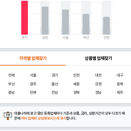
경기
강원
서울
부산
인천
지역별 업체찾기
상품별 업체찾기
전체
서울
경기
인천
대전
대구
부산
광주
울산
세종
강원
충북
충남
전북
전남
경북
경남
제주
대출나라에 광고 중인 등록업체마다 기준과 상품, 금리, 상환기간이 모두 다르기 때
문에
여러 업체와 상담해보시는게 유리
합니다.