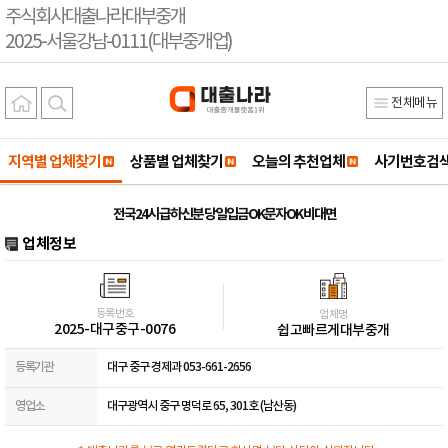
주식회사대출나라대부중개
2025-서울강남-0111(대부중개업)
전체메뉴
지역별 업체찾기
상품별 업체찾기
오늘의 추천업체
사기번호검
전국24시 급하신분 당일입금OK문자OK 비대면
업체정보
등록번호
업체명
2025-대구중구-0076
쉽고빠르게대부중개
등록기관
대구 중구 경제과 053-661-2656
영업소
대구광역시 중구 명덕로 65, 301호 (남산동)