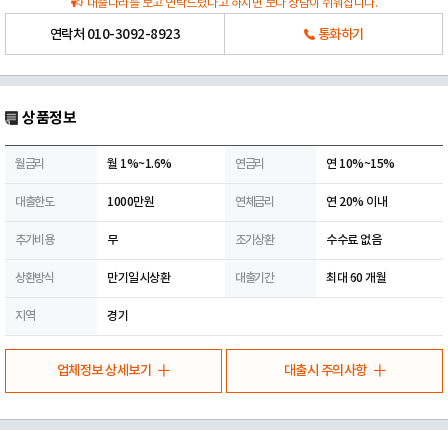
대출나라를 보고 연락드렸다고 하시면 보다 상담이 쉬워집니다.
연락처
010-3092-8923
통화하기
상품정보
월금리
월 1%~1.6%
연금리
연 10%~15%
대출한도
1000만원
연체금리
연 20% 이내
추가비용
무
조기상환
수수료 없음
상환방식
만기일시상환
대출기간
최대 60 개월
지역
경기
업체정보 상세보기
대출시 주의사항