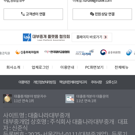
이메일: na-0366@naver.com
주말, 공휴일 휴무
고객센터 연결
민원상담 연결
홈페이지 바로가기
회사소개
업체로그인
이용안내
PC화면보기
전체메뉴
이용약관
개인정보처리방침
책임의한계와법적고지
주의사항
오류신고
대출중개분야 방문자수
대출중개분야 대출문의
11년 연속 1위
11년 연속 1위
사이트명 : 대출나라대부중개
대부중개업 상호명 : 주식회사 대출나라대부중개
대표
자 : 신준식
등록번호 : 2025-서울강남-0111(대부중개업)
등록기