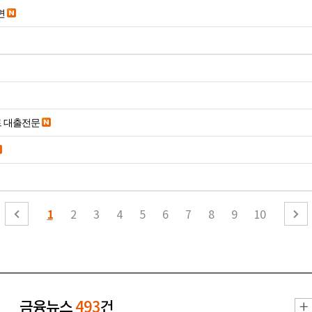
면
트 대출전문
1
2
3
4
5
6
7
8
9
10
금융뉴스
493
건