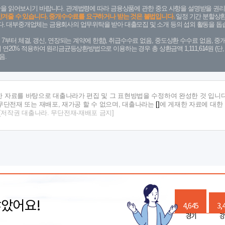
을 읽어보시기 바랍니다. 관계법령에 따라 금융상품에 관한 중요 사항을 설명받을 권리
안겨줄 수 있습니다. 중개수수료를 요구하거나 받는 것은 불법입니다.
일정 기간 분할상환
. 대부중개업체는 금융회사의 업무위탁을 받아 대출모집 및 소개 등의 섭외 활동을 돕습
. 7. 7부터 체결, 갱신, 연장되는 계약에 한함), 취급수수료 없음, 중도상환 수수료 없음, 중개
금리 연20% 적용하여 원리금균등상환방법으로 이용하는 경우 총 상환금액 1,111,614원 
음.
한 자료를 바탕으로 대출나라가 편집 및 그 표현방법을 수정하여 완성한 것 입니다
단전재 또는 재배포, 재가공 할 수 없으며, 대출나라는
[]
에 게재한 자료에 대한
[저작권 대출나라. 무단전재-재배포 금지]
많았어요!
4,645
3,
경기
강