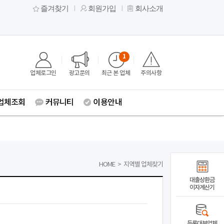
즐겨찾기
회원가입
회사소개
1
업체로그인
광고문의
최근 본 업체
주의사항
업체조회
커뮤니티
이용안내
HOME
>
지역별 업체찾기
대출상환금
이자계산기
등록대부업체