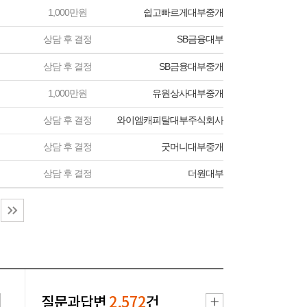
1,000만원
쉽고빠르게대부중개
상담 후 결정
SB금융대부
상담 후 결정
SB금융대부중개
1,000만원
유원상사대부중개
상담 후 결정
와이엠캐피탈대부주식회사
상담 후 결정
굿머니대부중개
상담 후 결정
더원대부
질문과답변
2,572
건