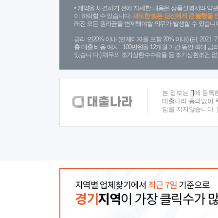
계약을 체결하기 전에 자세한 내용은 상품설명서와 약관
이 하락할 수 있습니다.
과도한 빚은 당신에게 큰 불행을 
래전 모든 원리금을 변제해야할 의무가 발생할 수 있습니다
금리 연20% 이내 (연체이자율 포함 20% 이내) (단, 2021
총 대출 비용 예시 : 100만원을 12개월 기간 동안 최대 
있습니 다.) 채무의 조기상환수수료율 등 조기상환조건 없
본 정보는
[]
에 등록
대출나라 동의없이 무
임을 지지않습니다.
지역별 업체찾기에서
최근 7일
기준으로
경기
지역
이 가장 클릭수가 