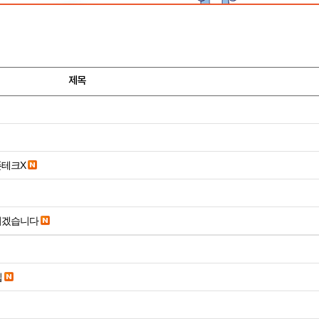
제목
폰테크X
리겠습니다
입