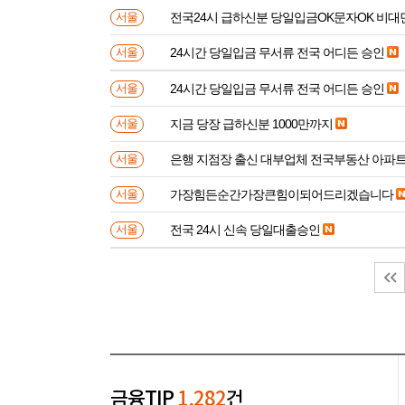
전국24시 급하신분 당일입금OK문자OK 비대
서울
24시간 당일입금 무서류 전국 어디든 승인
서울
24시간 당일입금 무서류 전국 어디든 승인
서울
지금 당장 급하신분 1000만까지
서울
은행 지점장 출신 대부업체 전국부동산 아파
서울
가장힘든순간가장큰힘이되어드리겠습니다
서울
전국 24시 신속 당일대출승인
서울
금융TIP
1,282
건