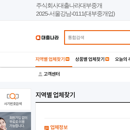
본
주식회사대출나라대부중개
문
2025-서울강남-0111(대부중개업)
바
로
가
기
지역별 업체찾기
상품별 업체찾기
오늘의 
고객센터
지역별 업체찾기
사기번호검색
회원가입 없이
무료로 이용
가능합니다.
업체정보