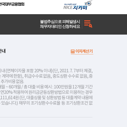
불법추심으로 피해발생시
채무자대리인 신청하세요
안내
이자계산기
내 (연체이자율 포함 20% 이내)(단, 2021. 7. 7부터 체결,
는 계약에 한함), 취급수수료 없음, 중도상환 수수료 없음, 중
 추가비용 없음.
개월 ~ 60개월 / 총 대출 비용 예시 : 100만원을 12개월 기간
리 연20% 적용하여 원리금균등상환방법으로 이용하는 경우
,111,614원 (단, 대출상품 및 상환방법 등 대출계약 내용에
수 있습니다.) 채무의 조기상환수수료율 등 조기상환조건 없