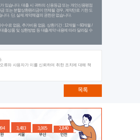
가 있습니다. 대출 시 귀하의 신용등급 또는 개인신용평점
금 또는 분할상환원리금이 연체될 경우, 계약만료 기한 도
니다. 단, 실제 계약체결의 권한은 없습니다.
수수료 없음, 추가비용 없음. 상환기간 : 12개월 ~ 60개월 /
(단, 대출상품 및 상환방법 등 대출계약 내용에 따라 달라질 수
.
 오류와 사용자가 이를 신뢰하여 취한 조치에 대해 책
목록
494
3,483
3,005
2,840
원
서울
부산
인천