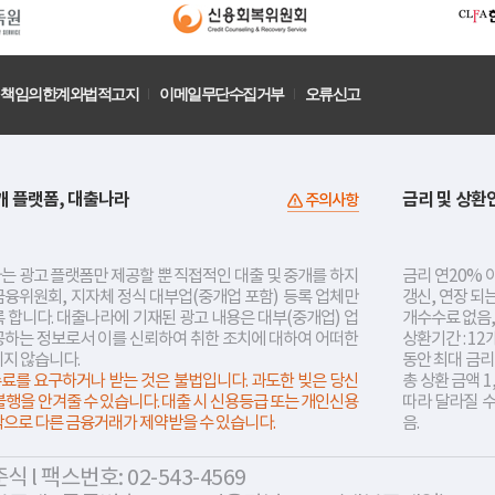
책임의한계와법적고지
이메일무단수집거부
오류신고
개 플랫폼, 대출나라
금리 및 상환
주의사항
는 광고 플랫폼만 제공할 뿐 직접적인 대출 및 중개를 하지
금리 연20% 이
금융위원회, 지자체 정식 대부업(중개업 포함) 등록 업체만
갱신, 연장 되
 합니다. 대출나라에 기재된 광고 내용은 대부(중개업) 업
개수수료 없음,
공하는 정보로서 이를 신뢰하여 취한 조치에 대하여 어떠한
상환기간 : 12
지지 않습니다.
동안 최대 금
료를 요구하거나 받는 것은 불법입니다. 과도한 빚은 당신
총 상환 금액 1
불행을 안겨줄 수 있습니다. 대출 시 신용등급 또는 개인신용
따라 달라질 
락으로 다른 금융거래가 제약받을 수 있습니다.
음.
 l 팩스번호: 02-543-4569