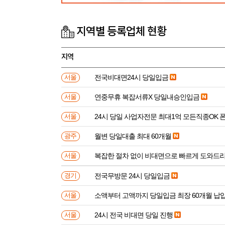
지역별 등록업체 현황
지역
전국비대면24시 당일입금
서울
연중무휴 복잡서류X 당일내승인입금
서울
24시 당일 사업자전문 최대1억 모든직종OK 
서울
월변 당일대출 최대 60개월
광주
복잡한 절차 없이 비대면으로 빠르게 도와드
서울
전국무방문 24시 당일입금
경기
소액부터 고액까지 당일입금 최장 60개월 납
서울
24시 전국 비대면 당일 진행
서울