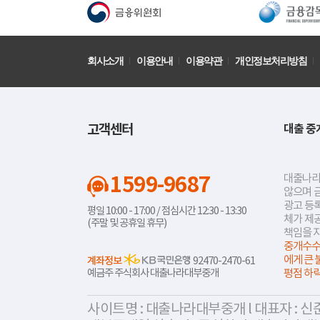
회사소개
이용안내
이용약관
개인정보처리방침
고객센터
대출 중
1599-9687
대출나라
않으며 
광고 등록
평일 10:00 - 17:00 / 점심시간 12:30 - 13:30
체가 제
(주말 및 공휴일 휴무)
책임을 
중개수수
에게 큰 
계좌정보
92470-2470-61
예금주 주식회사 대출나라대부중개
평점 하
사이트명 : 대출나라대부중개 l 대표자 : 신준식