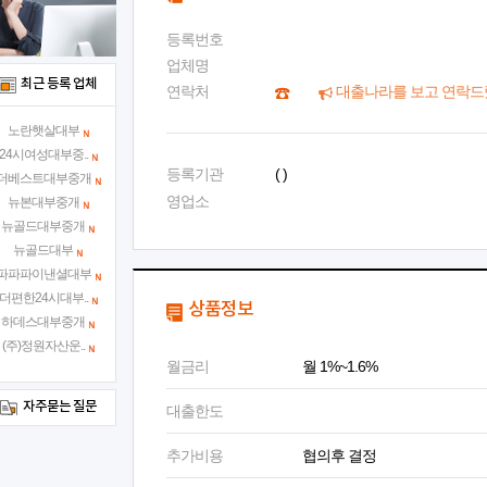
등록번호
업체명
최근 등록 업체
연락처
대출나라를 보고 연락드
노란햇살대부
24시여성대부중..
등록기관
( )
더베스트대부중개
영업소
뉴본대부중개
뉴골드대부중개
뉴골드대부
파파파이낸셜대부
더편한24시대부..
상품정보
하데스대부중개
(주)정원자산운..
월금리
월 1%~1.6%
자주묻는 질문
대출한도
추가비용
협의후 결정