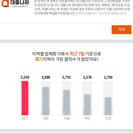
본 정보는
에 등록한 자료를 바탕으로 대출나라가 편집 및 그 표현방법을 수정하
여 완성한 것 입니다. 대출나라 동의없이무단전재 또는 재배포, 재가공 할 수 없
으며, 대출나라는
에 게재한 자료에 대한 오류와 사용자가 이를 신뢰하여 취한
조치에대해 책임을 지지않습니다.
[저작권 대출나라. 무단전재-재배포 금지]
목록
지역별 업체찾기에서
최근 7일
기준으로
경기
지역이 가장 클릭수가 많았어요!
5,503
3,988
3,791
3,376
2,700
경기
강원
서울
부산
인천