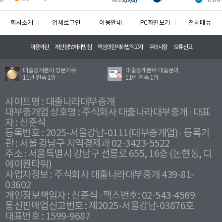
회사소개
업체로그인
이용안내
PC화면보기
전체메뉴
이용약관
개인정보처리방침
책임의한계와법적고지
주의사항
오류신고
대출중개분야 방문자수
대출중개분야 대출문의
11년 연속 1위
11년 연속 1위
사이트명 : 대출나라대부중개
대부중개업 상호명 : 주식회사 대출나라대부중개
대표
자 : 신준식
등록번호 : 2025-서울강남-0111(대부중개업)
등록기
관 : 서울 강남구 지역경제과 02-3423-5522
주소 : 서울특별시 강남구 선릉로 655, 16층 (논현동, 디
에이원타워)
사업자정보 : 주식회사 대출나라대부중개 439-81-
03602
개인정보책임자 : 신준식
팩스번호: 02-543-4569
통신판매업신고번호 : 제2025-서울강남-03876호
대표번호 : 1599-9687