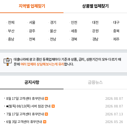
지역별 업체찾기
상품별 업체찾기
전체
서울
경기
인천
대전
대구
부산
광주
울산
세종
강원
충북
충남
전북
전남
경북
경남
제주
대출나라에 광고 중인 등록업체마다 기준과 상품, 금리, 상환기간이 모두 다르기 때
문에
여러 업체와 상담해보시는게 유리
합니다.
공지사항
금융뉴스
8월 17일 고객센터 휴무안내
2026. 08. 07
■(필독) 08/13(목) 서버 점검 안내
2026. 08. 07
7월 17일 고객센터 휴무안내
2026. 07. 13
6월 3일 고객센터 휴무안내
2026. 05. 26