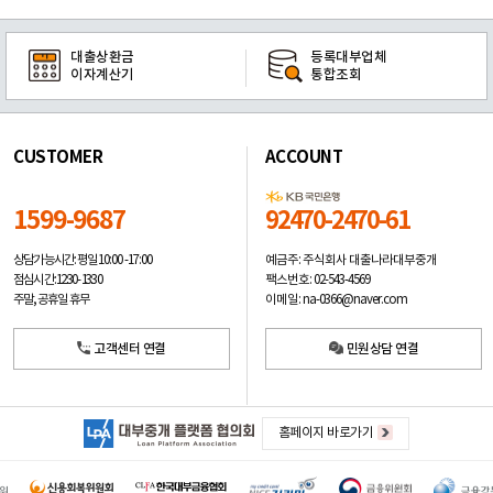
대출상환금
등록대부업체
이자계산기
통합조회
CUSTOMER
ACCOUNT
1599-9687
92470-2470-61
예금주: 주식회사 대출나라대부중개
상담가능시간: 평일
10:00 -17:00
팩스번호: 02-543-4569
점심시간: 12:30 - 13:30
이메일: na-0366@naver.com
주말, 공휴일 휴무
고객센터 연결
민원상담 연결
홈페이지 바로가기