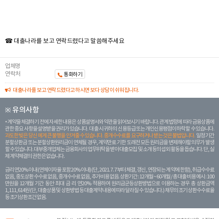
☎ 대출나라를 보고 연락드렸다고 말씀해주세요
업체명
연락처
통화하기
대출나라를 보고 연락드렸다고 하시면 보다 상담이 쉬워집니다.
※ 유의사항
계약을 체결하기 전에 자세한 내용은 상품설명서와 약관을 읽어보시기 바랍니다. 관계 법령에 따라 금융상품에
관한 중요 사항을 설명받을 권리가 있습니다. 대 출 시 귀하의 신용등급 또는 개인신용평점이 하락할 수 있습니다.
과도한 빚은 당신 에게 큰 불행을 안겨줄 수 있습니다. 중개수수료를 요구하거나 받는 것은 불법입니다.
일정 기간
분할상환금 또는 분할상환원리금이 연체될 경우, 계약만료 기한 도래전 모든 원리금을 변제해야할 의무가 발생
할 수 있습니다. 대부중개업체는 금융회사의 업무위탁을 받아 대출모집 및 소개 등의 섭외 활동을 돕습니다. 단, 실
제 계약체결의 권한은 없습니다.
금리 연20% 이내 (연체이자율 포함 20% 이내) (단, 2021. 7. 7부터 체결, 갱신, 연장되는 계 약에 한함), 취급수수료
없음, 중도상환 수수료 없음, 중개수수료 없음, 추가비용 없음. 상환기간 : 12개월 ~ 60개월 / 총 대출 비용 예시 : 100
만원을 12개월 기간 동안 최대 금 리 연20% 적용하여 원리금균등상환방법으로 이용하는 경우 총 상환금액
1,111,614원 (단, 대출상품 및 상환방법 등 대출계약 내용에 따라 달라질 수 있습니다.) 채무의 조기 상환수수료율
등 조기상환조건 없음.