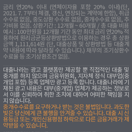
금리 연20% 이내 (연체이자율 포함 20% 이내)(단,
2021. 7. 7부터 체결, 갱신, 연장되는 계약에 한함), 취급
수수료 없음, 중도상환 수수료 없음, 중개수수료 없음, 추
가비용 없음. 상환기간 : 12개월 ~ 60개월 / 총 대출 비용
예시 : 100만원을 12개월 기간 동안 최대 금리 연20% 적
용하여 원리금균등상환방법으로 이용하는 경우 총 상환
금액 1,111,614원 (단, 대출상품 및 상환방법 등 대출계
약 내용에 따라 달라질 수 있습니다.) 채무의 조기상환수
수료율 등 조기상환조건 없음.
대출나라는 광고 플랫폼만 제공할 뿐 직접적인 대출 및
중개를 하지 않으며 금융위원회, 지자체 정식 대부업(중
개업 포함) 등록 업체만 광고 등록 합니다. 대출나라에 기
재된 광고 내용은 대부(중개업) 업체가 제공하는 정보로
서 이를 신뢰하여 취한 조치에 대하여 어떠한 책임을 지
지 않습니다.
중개수수료를 요구하거나 받는 것은 불법입니다. 과도한
빛은 당신에게 큰 불행을 안겨줄 수 있습니다. 대출 시 신
용등급 또는 개인신용평점 하락으로 다른 금융거래가 제
약받을 수 있습니다.