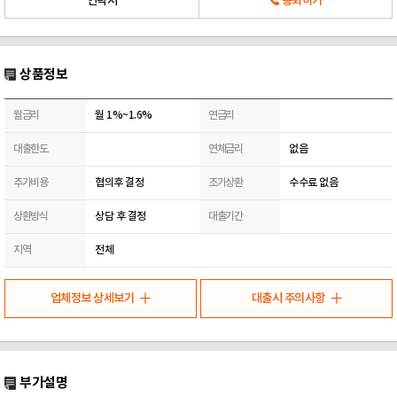
연락처
통화하기
상품정보
월금리
월 1%~1.6%
연금리
대출한도
연체금리
없음
추가비용
협의후 결정
조기상환
수수료 없음
상환방식
상담 후 결정
대출기간
지역
전체
업체정보 상세보기
대출시 주의사항
부가설명