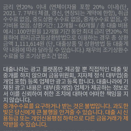
금리 연20% 이내 (연체이자율 포함 20% 이내)(단,
2021. 7. 7부터 체결, 갱신, 연장되는 계약에 한함), 취급
수수료 없음, 중도상환 수수료 없음, 중개수수료 없음, 추
가비용 없음. 상환기간 : 12개월 ~ 60개월 / 총 대출 비용
예시 : 100만원을 12개월 기간 동안 최대 금리 연20% 적
용하여 원리금균등상환방법으로 이용하는 경우 총 상환
금액 1,111,614원 (단, 대출상품 및 상환방법 등 대출계
약 내용에 따라 달라질 수 있습니다.) 채무의 조기상환수
수료율 등 조기상환조건 없음.
대출나라는 광고 플랫폼만 제공할 뿐 직접적인 대출 및
중개를 하지 않으며 금융위원회, 지자체 정식 대부업(중
개업 포함) 등록 업체만 광고 등록 합니다. 대출나라에 기
재된 광고 내용은 대부(중개업) 업체가 제공하는 정보로
서 이를 신뢰하여 취한 조치에 대하여 어떠한 책임을 지
지 않습니다.
중개수수료를 요구하거나 받는 것은 불법입니다. 과도한
빛은 당신에게 큰 불행을 안겨줄 수 있습니다. 대출 시 신
용등급 또는 개인신용평점 하락으로 다른 금융거래가 제
약받을 수 있습니다.