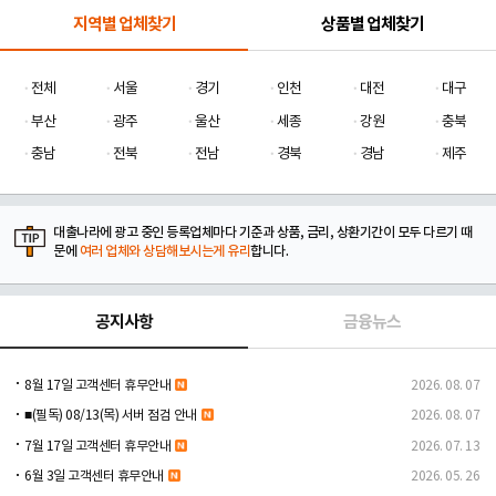
지역별 업체찾기
상품별 업체찾기
전체
서울
경기
인천
대전
대구
부산
광주
울산
세종
강원
충북
충남
전북
전남
경북
경남
제주
대출나라에 광고 중인 등록업체마다 기준과 상품, 금리, 상환기간이 모두 다르기 때
문에
여러 업체와 상담해보시는게 유리
합니다.
공지사항
금융뉴스
8월 17일 고객센터 휴무안내
2026. 08. 07
■(필독) 08/13(목) 서버 점검 안내
2026. 08. 07
7월 17일 고객센터 휴무안내
2026. 07. 13
6월 3일 고객센터 휴무안내
2026. 05. 26