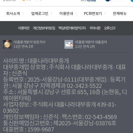
회사소개
업체로그인
이용안내
PC화면보기
전체메뉴
이용약관
개인정보처리방침
책임의한계와법적고지
주의사항
오류신고
대출중개분야 방문자수
대출중개분야 대출문의
11년 연속 1위
11년 연속 1위
사이트명 : 대출나라대부중개
대부중개업 상호명 : 주식회사 대출나라대부중개
대표
자 : 신준식
등록번호 : 2025-서울강남-0111(대부중개업)
등록기
관 : 서울 강남구 지역경제과 02-3423-5522
주소 : 서울특별시 강남구 선릉로 655, 16층 (논현동, 디
에이원타워)
사업자정보 : 주식회사 대출나라대부중개 439-81-
03602
개인정보책임자 : 신준식
팩스번호: 02-543-4569
통신판매업신고번호 : 제2025-서울강남-03876호
대표번호 : 1599-9687