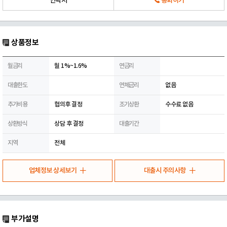
연락처
통화하기
상품정보
월금리
월 1%~1.6%
연금리
대출한도
연체금리
없음
추가비용
협의후 결정
조기상환
수수료 없음
상환방식
상담 후 결정
대출기간
지역
전체
업체정보 상세보기
대출시 주의사항
부가설명