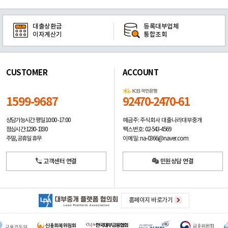
대출상환금
등록대부업체
이자계산기
통합조회
CUSTOMER
ACCOUNT
1599-9687
92470-2470-61
예금주: 주식회사 대출나라대부중개
상담가능시간: 평일
10:00 -17:00
팩스번호: 02-543-4569
점심시간: 12:30 - 13:30
이메일: na-0366@naver.com
주말, 공휴일 휴무
고객센터 연결
민원상담 연결
홈페이지 바로가기