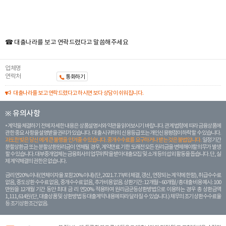
☎ 대출나라를 보고 연락드렸다고 말씀해주세요
업체명
연락처
통화하기
대출나라를 보고 연락드렸다고 하시면 보다 상담이 쉬워집니다.
※ 유의사항
계약을 체결하기 전에 자세한 내용은 상품설명서와 약관을 읽어보시기 바랍니다. 관계 법령에 따라 금융상품에
관한 중요 사항을 설명받을 권리가 있습니다. 대 출 시 귀하의 신용등급 또는 개인신용평점이 하락할 수 있습니다.
과도한 빚은 당신 에게 큰 불행을 안겨줄 수 있습니다. 중개수수료를 요구하거나 받는 것은 불법입니다.
일정 기간
분할상환금 또는 분할상환원리금이 연체될 경우, 계약만료 기한 도래전 모든 원리금을 변제해야할 의무가 발생
할 수 있습니다. 대부중개업체는 금융회사의 업무위탁을 받아 대출모집 및 소개 등의 섭외 활동을 돕습니다. 단, 실
제 계약체결의 권한은 없습니다.
금리 연20% 이내 (연체이자율 포함 20% 이내) (단, 2021. 7. 7부터 체결, 갱신, 연장되는 계 약에 한함), 취급수수료
없음, 중도상환 수수료 없음, 중개수수료 없음, 추가비용 없음. 상환기간 : 12개월 ~ 60개월 / 총 대출 비용 예시 : 100
만원을 12개월 기간 동안 최대 금 리 연20% 적용하여 원리금균등상환방법으로 이용하는 경우 총 상환금액
1,111,614원 (단, 대출상품 및 상환방법 등 대출계약 내용에 따라 달라질 수 있습니다.) 채무의 조기 상환수수료율
등 조기상환조건 없음.