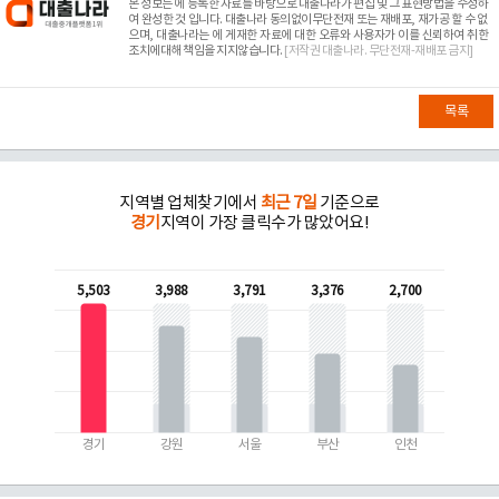
본 정보는
에 등록한 자료를 바탕으로 대출나라가 편집 및 그 표현방법을 수정하
여 완성한 것 입니다. 대출나라 동의없이무단전재 또는 재배포, 재가공 할 수 없
으며, 대출나라는
에 게재한 자료에 대한 오류와 사용자가 이를 신뢰하여 취한
조치에대해 책임을 지지않습니다.
[저작권 대출나라. 무단전재-재배포 금지]
목록
지역별 업체찾기에서
최근 7일
기준으로
경기
지역이 가장 클릭수가 많았어요!
5,503
3,988
3,791
3,376
2,700
경기
강원
서울
부산
인천