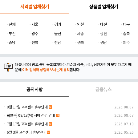
지역별 업체찾기
상품별 업체찾기
전체
서울
경기
인천
대전
대구
부산
광주
울산
세종
강원
충북
충남
전북
전남
경북
경남
제주
대출나라에 광고 중인 등록업체마다 기준과 상품, 금리, 상환기간이 모두 다르기 때
문에
여러 업체와 상담해보시는게 유리
합니다.
공지사항
금융뉴스
8월 17일 고객센터 휴무안내
2026. 08. 07
■(필독) 08/13(목) 서버 점검 안내
2026. 08. 07
7월 17일 고객센터 휴무안내
2026. 07. 13
6월 3일 고객센터 휴무안내
2026. 05. 26