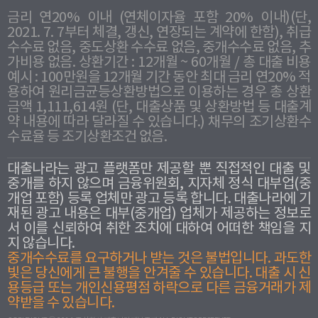
금리 연20% 이내 (연체이자율 포함 20% 이내)(단,
2021. 7. 7부터 체결, 갱신, 연장되는 계약에 한함), 취급
수수료 없음, 중도상환 수수료 없음, 중개수수료 없음, 추
가비용 없음. 상환기간 : 12개월 ~ 60개월 / 총 대출 비용
예시 : 100만원을 12개월 기간 동안 최대 금리 연20% 적
용하여 원리금균등상환방법으로 이용하는 경우 총 상환
금액 1,111,614원 (단, 대출상품 및 상환방법 등 대출계
약 내용에 따라 달라질 수 있습니다.) 채무의 조기상환수
수료율 등 조기상환조건 없음.
대출나라는 광고 플랫폼만 제공할 뿐 직접적인 대출 및
중개를 하지 않으며 금융위원회, 지자체 정식 대부업(중
개업 포함) 등록 업체만 광고 등록 합니다. 대출나라에 기
재된 광고 내용은 대부(중개업) 업체가 제공하는 정보로
서 이를 신뢰하여 취한 조치에 대하여 어떠한 책임을 지
지 않습니다.
중개수수료를 요구하거나 받는 것은 불법입니다. 과도한
빛은 당신에게 큰 불행을 안겨줄 수 있습니다. 대출 시 신
용등급 또는 개인신용평점 하락으로 다른 금융거래가 제
약받을 수 있습니다.