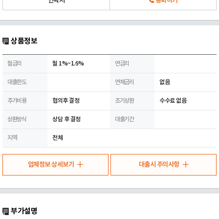
연락처
통화하기
상품정보
월금리
월 1%~1.6%
연금리
대출한도
연체금리
없음
추가비용
협의후 결정
조기상환
수수료 없음
상환방식
상담 후 결정
대출기간
지역
전체
업체정보 상세보기
대출시 주의사항
부가설명