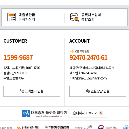
대출상환금
등록대부업체
이자계산기
통합조회
CUSTOMER
ACCOUNT
1599-9687
92470-2470-61
예금주: 주식회사 대출나라대부중개
상담가능시간: 평일
10:00 -17:00
팩스번호: 02-543-4569
점심시간: 12:30 - 13:30
이메일: na-0366@naver.com
주말, 공휴일 휴무
고객센터 연결
민원상담 연결
홈페이지 바로가기