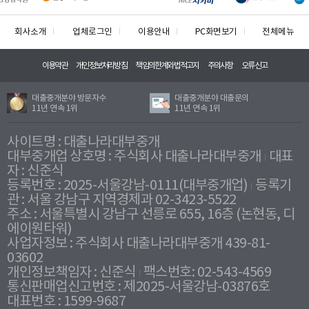
회사소개
업체로그인
이용안내
PC화면보기
전체메뉴
이용약관
개인정보처리방침
책임의한계와법적고지
주의사항
오류신고
대출중개분야 방문자수
대출중개분야 대출문의
11년 연속 1위
11년 연속 1위
사이트명 : 대출나라대부중개
대부중개업 상호명 : 주식회사 대출나라대부중개
대표
자 : 신준식
등록번호 : 2025-서울강남-0111(대부중개업)
등록기
관 : 서울 강남구 지역경제과 02-3423-5522
주소 : 서울특별시 강남구 선릉로 655, 16층 (논현동, 디
에이원타워)
사업자정보 : 주식회사 대출나라대부중개 439-81-
03602
개인정보책임자 : 신준식
팩스번호: 02-543-4569
통신판매업신고번호 : 제2025-서울강남-03876호
대표번호 : 1599-9687