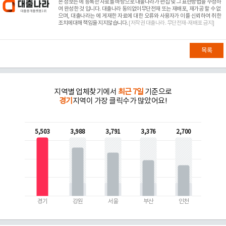
본 정보는
에 등록한 자료를 바탕으로 대출나라가 편집 및 그 표현방법을 수정하
여 완성한 것 입니다. 대출나라 동의없이무단전재 또는 재배포, 재가공 할 수 없
으며, 대출나라는
에 게재한 자료에 대한 오류와 사용자가 이를 신뢰하여 취한
조치에대해 책임을 지지않습니다.
[저작권 대출나라. 무단전재-재배포 금지]
목록
지역별 업체찾기에서
최근 7일
기준으로
경기
지역이 가장 클릭수가 많았어요!
5,503
3,988
3,791
3,376
2,700
경기
강원
서울
부산
인천