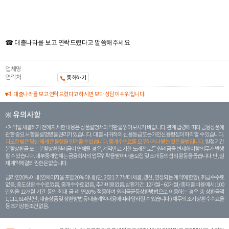
☎ 대출나라를 보고 연락드렸다고 말씀해주세요
업체명
연락처
통화하기
대출나라를 보고 연락드렸다고 하시면 보다 상담이 쉬워집니다.
※ 유의사항
계약을 체결하기 전에 자세한 내용은 상품설명서와 약관을 읽어보시기 바랍니다. 관계 법령에 따라 금융상품에
관한 중요 사항을 설명받을 권리가 있습니다. 대 출 시 귀하의 신용등급 또는 개인신용평점이 하락할 수 있습니다.
과도한 빚은 당신 에게 큰 불행을 안겨줄 수 있습니다. 중개수수료를 요구하거나 받는 것은 불법입니다.
일정 기간
분할상환금 또는 분할상환원리금이 연체될 경우, 계약만료 기한 도래전 모든 원리금을 변제해야할 의무가 발생
할 수 있습니다. 대부중개업체는 금융회사의 업무위탁을 받아 대출모집 및 소개 등의 섭외 활동을 돕습니다. 단, 실
제 계약체결의 권한은 없습니다.
금리 연20% 이내 (연체이자율 포함 20% 이내) (단, 2021. 7. 7부터 체결, 갱신, 연장되는 계 약에 한함), 취급수수료
없음, 중도상환 수수료 없음, 중개수수료 없음, 추가비용 없음. 상환기간 : 12개월 ~ 60개월 / 총 대출 비용 예시 : 100
만원을 12개월 기간 동안 최대 금 리 연20% 적용하여 원리금균등상환방법으로 이용하는 경우 총 상환금액
1,111,614원 (단, 대출상품 및 상환방법 등 대출계약 내용에 따라 달라질 수 있습니다.) 채무의 조기 상환수수료율
등 조기상환조건 없음.