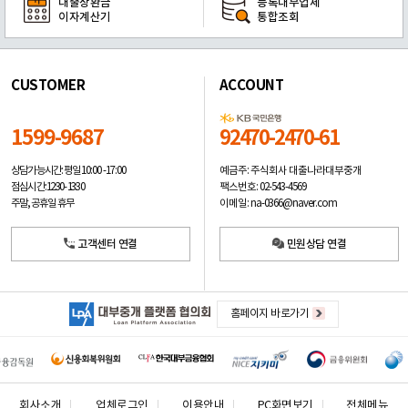
대출상환금
등록대부업체
이자계산기
통합조회
CUSTOMER
ACCOUNT
1599-9687
92470-2470-61
예금주: 주식회사 대출나라대부중개
상담가능시간: 평일
10:00 -17:00
팩스번호: 02-543-4569
점심시간: 12:30 - 13:30
이메일: na-0366@naver.com
주말, 공휴일 휴무
고객센터 연결
민원상담 연결
홈페이지 바로가기
회사소개
업체로그인
이용안내
PC화면보기
전체메뉴