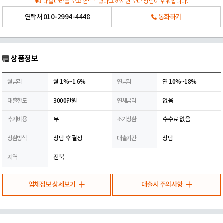
대출나라를 보고 연락드렸다고 하시면 보다 상담이 쉬워집니다.
연락처
010-2994-4448
통화하기
상품정보
월금리
월 1%~1.6%
연금리
연 10%~18%
대출한도
3000만원
연체금리
없음
추가비용
무
조기상환
수수료 없음
상환방식
상담 후 결정
대출기간
상담
지역
전북
업체정보 상세보기
대출시 주의사항