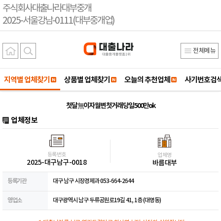
주식회사대출나라대부중개
2025-서울강남-0111(대부중개업)
전체메뉴
지역별 업체찾기
상품별 업체찾기
오늘의 추천업체
사기번호검
첫달 無이자 월변 첫거래 당일 500만ok
업체정보
등록번호
업체명
2025-대구남구-0018
바름대부
등록기관
대구 남구 시장경제과 053-664-2644
영업소
대구광역시 남구 두류공원로19길 41, 1층 (대명동)