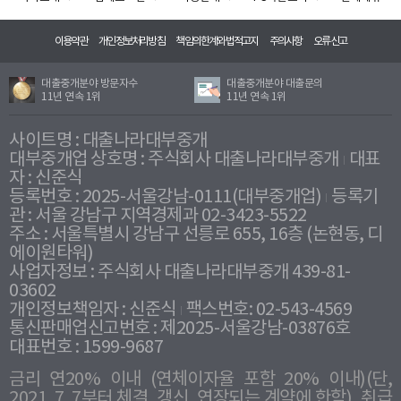
이용약관
개인정보처리방침
책임의한계와법적고지
주의사항
오류신고
대출중개분야 방문자수
대출중개분야 대출문의
11년 연속 1위
11년 연속 1위
사이트명 : 대출나라대부중개
대부중개업 상호명 : 주식회사 대출나라대부중개
대표
자 : 신준식
등록번호 : 2025-서울강남-0111(대부중개업)
등록기
관 : 서울 강남구 지역경제과 02-3423-5522
주소 : 서울특별시 강남구 선릉로 655, 16층 (논현동, 디
에이원타워)
사업자정보 : 주식회사 대출나라대부중개 439-81-
03602
개인정보책임자 : 신준식
팩스번호: 02-543-4569
통신판매업신고번호 : 제2025-서울강남-03876호
대표번호 : 1599-9687
금리 연20% 이내 (연체이자율 포함 20% 이내)(단,
2021. 7. 7부터 체결, 갱신, 연장되는 계약에 한함), 취급