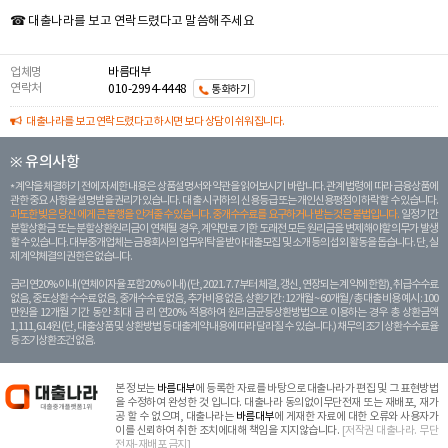
☎ 대출나라를 보고 연락드렸다고 말씀해주세요
업체명
바름대부
연락처
010-2994-4448
통화하기
대출나라를 보고 연락드렸다고 하시면 보다 상담이 쉬워집니다.
※ 유의사항
계약을 체결하기 전에 자세한 내용은 상품설명서와 약관을 읽어보시기 바랍니다. 관계 법령에 따라 금융상품에
관한 중요 사항을 설명받을 권리가 있습니다. 대 출 시 귀하의 신용등급 또는 개인신용평점이 하락할 수 있습니다.
과도한 빚은 당신 에게 큰 불행을 안겨줄 수 있습니다. 중개수수료를 요구하거나 받는 것은 불법입니다.
일정 기간
분할상환금 또는 분할상환원리금이 연체될 경우, 계약만료 기한 도래전 모든 원리금을 변제해야할 의무가 발생
할 수 있습니다. 대부중개업체는 금융회사의 업무위탁을 받아 대출모집 및 소개 등의 섭외 활동을 돕습니다. 단, 실
제 계약체결의 권한은 없습니다.
금리 연20% 이내 (연체이자율 포함 20% 이내) (단, 2021. 7. 7부터 체결, 갱신, 연장되는 계 약에 한함), 취급수수료
없음, 중도상환 수수료 없음, 중개수수료 없음, 추가비용 없음. 상환기간 : 12개월 ~ 60개월 / 총 대출 비용 예시 : 100
만원을 12개월 기간 동안 최대 금 리 연20% 적용하여 원리금균등상환방법으로 이용하는 경우 총 상환금액
1,111,614원 (단, 대출상품 및 상환방법 등 대출계약 내용에 따라 달라질 수 있습니다.) 채무의 조기 상환수수료율
등 조기상환조건 없음.
본 정보는
바름대부
에 등록한 자료를 바탕으로 대출나라가 편집 및 그 표현방법
을 수정하여 완성한 것 입니다. 대출나라 동의없이무단전재 또는 재배포, 재가
공 할 수 없으며, 대출나라는
바름대부
에 게재한 자료에 대한 오류와 사용자가
이를 신뢰하여 취한 조치에대해 책임을 지지않습니다.
[저작권 대출나라. 무단
전재-재배포 금지]