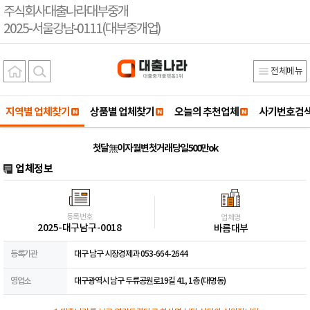
주식회사대출나라대부중개
2025-서울강남-0111(대부중개업)
전체메뉴
지역별 업체찾기
상품별 업체찾기
오늘의 추천업체
사기번호검
첫달 無이자 월변 첫거래 당일 500만ok
업체정보
등록번호
업체명
2025-대구남구-0018
바름대부
등록기관
대구 남구 시장경제과 053-664-2644
영업소
대구광역시 남구 두류공원로19길 41, 1층 (대명동)