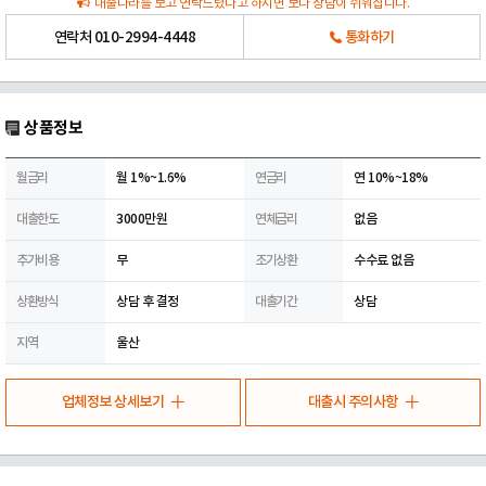
대출나라를 보고 연락드렸다고 하시면 보다 상담이 쉬워집니다.
연락처
010-2994-4448
통화하기
상품정보
월금리
월 1%~1.6%
연금리
연 10%~18%
대출한도
3000만원
연체금리
없음
추가비용
무
조기상환
수수료 없음
상환방식
상담 후 결정
대출기간
상담
지역
울산
업체정보 상세보기
대출시 주의사항