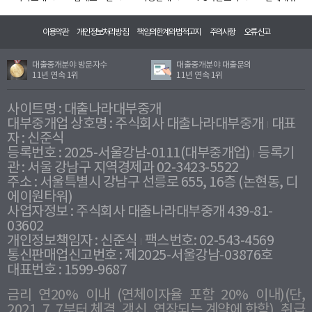
이용약관
개인정보처리방침
책임의한계와법적고지
주의사항
오류신고
대출중개분야 방문자수
대출중개분야 대출문의
11년 연속 1위
11년 연속 1위
사이트명 : 대출나라대부중개
대부중개업 상호명 : 주식회사 대출나라대부중개
대표
자 : 신준식
등록번호 : 2025-서울강남-0111(대부중개업)
등록기
관 : 서울 강남구 지역경제과 02-3423-5522
주소 : 서울특별시 강남구 선릉로 655, 16층 (논현동, 디
에이원타워)
사업자정보 : 주식회사 대출나라대부중개 439-81-
03602
개인정보책임자 : 신준식
팩스번호: 02-543-4569
통신판매업신고번호 : 제2025-서울강남-03876호
대표번호 : 1599-9687
금리 연20% 이내 (연체이자율 포함 20% 이내)(단,
2021. 7. 7부터 체결, 갱신, 연장되는 계약에 한함), 취급