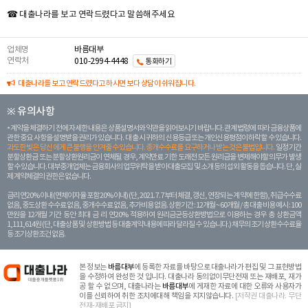
☎ 대출나라를 보고 연락드렸다고 말씀해주세요
업체명
바름대부
연락처
010-2994-4448
통화하기
대출나라를 보고 연락드렸다고 하시면 보다 상담이 쉬워집니다.
※ 유의사항
계약을 체결하기 전에 자세한 내용은 상품설명서와 약관을 읽어보시기 바랍니다. 관계 법령에 따라 금융상품에
관한 중요 사항을 설명받을 권리가 있습니다. 대 출 시 귀하의 신용등급 또는 개인신용평점이 하락할 수 있습니다.
과도한 빚은 당신 에게 큰 불행을 안겨줄 수 있습니다. 중개수수료를 요구하거나 받는 것은 불법입니다.
일정 기간
분할상환금 또는 분할상환원리금이 연체될 경우, 계약만료 기한 도래전 모든 원리금을 변제해야할 의무가 발생
할 수 있습니다. 대부중개업체는 금융회사의 업무위탁을 받아 대출모집 및 소개 등의 섭외 활동을 돕습니다. 단, 실
제 계약체결의 권한은 없습니다.
금리 연20% 이내 (연체이자율 포함 20% 이내) (단, 2021. 7. 7부터 체결, 갱신, 연장되는 계 약에 한함), 취급수수료
없음, 중도상환 수수료 없음, 중개수수료 없음, 추가비용 없음. 상환기간 : 12개월 ~ 60개월 / 총 대출 비용 예시 : 100
만원을 12개월 기간 동안 최대 금 리 연20% 적용하여 원리금균등상환방법으로 이용하는 경우 총 상환금액
1,111,614원 (단, 대출상품 및 상환방법 등 대출계약 내용에 따라 달라질 수 있습니다.) 채무의 조기 상환수수료율
등 조기상환조건 없음.
본 정보는
바름대부
에 등록한 자료를 바탕으로 대출나라가 편집 및 그 표현방법
을 수정하여 완성한 것 입니다. 대출나라 동의없이무단전재 또는 재배포, 재가
공 할 수 없으며, 대출나라는
바름대부
에 게재한 자료에 대한 오류와 사용자가
이를 신뢰하여 취한 조치에대해 책임을 지지않습니다.
[저작권 대출나라. 무단
전재-재배포 금지]