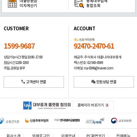
대출상환금
등록대부업체
이자계산기
통합조회
CUSTOMER
ACCOUNT
1599-9687
92470-2470-61
예금주: 주식회사 대출나라대부중개
상담가능시간: 평일
10:00 -17:00
팩스번호: 02-543-4569
점심시간: 12:30 - 13:30
이메일: na-0366@naver.com
주말, 공휴일 휴무
고객센터 연결
민원상담 연결
홈페이지 바로가기
회사소개
업체로그인
이용안내
PC화면보기
전체메뉴