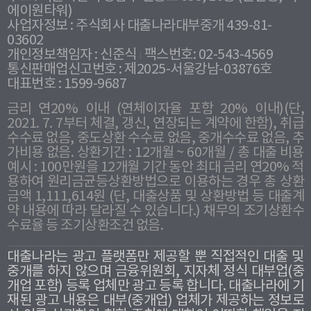
에이원타워)
사업자정보 : 주식회사 대출나라대부중개 439-81-
03602
개인정보책임자 : 신준식
팩스번호: 02-543-4569
통신판매업신고번호 : 제2025-서울강남-03876호
대표번호 : 1599-9687
금리 연20% 이내 (연체이자율 포함 20% 이내)(단,
2021. 7. 7부터 체결, 갱신, 연장되는 계약에 한함), 취급
수수료 없음, 중도상환 수수료 없음, 중개수수료 없음, 추
가비용 없음. 상환기간 : 12개월 ~ 60개월 / 총 대출 비용
예시 : 100만원을 12개월 기간 동안 최대 금리 연20% 적
용하여 원리금균등상환방법으로 이용하는 경우 총 상환
금액 1,111,614원 (단, 대출상품 및 상환방법 등 대출계
약 내용에 따라 달라질 수 있습니다.) 채무의 조기상환수
수료율 등 조기상환조건 없음.
대출나라는 광고 플랫폼만 제공할 뿐 직접적인 대출 및
중개를 하지 않으며 금융위원회, 지자체 정식 대부업(중
개업 포함) 등록 업체만 광고 등록 합니다. 대출나라에 기
재된 광고 내용은 대부(중개업) 업체가 제공하는 정보로