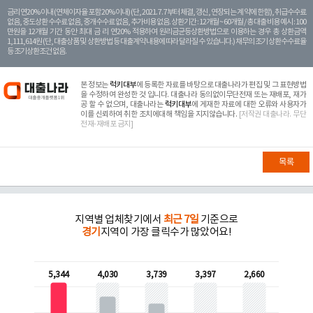
금리 연20% 이내 (연체이자율 포함 20% 이내) (단, 2021. 7. 7부터 체결, 갱신, 연장되는 계 약에 한함), 취급수수료
없음, 중도상환 수수료 없음, 중개수수료 없음, 추가비용 없음. 상환기간 : 12개월 ~ 60개월 / 총 대출 비용 예시 : 100
만원을 12개월 기간 동안 최대 금 리 연20% 적용하여 원리금균등상환방법으로 이용하는 경우 총 상환금액
1,111,614원 (단, 대출상품 및 상환방법 등 대출계약 내용에 따라 달라질 수 있습니다.) 채무의 조기 상환수수료율
등 조기상환조건 없음.
본 정보는
럭키대부
에 등록한 자료를 바탕으로 대출나라가 편집 및 그 표현방법
을 수정하여 완성한 것 입니다. 대출나라 동의없이무단전재 또는 재배포, 재가
공 할 수 없으며, 대출나라는
럭키대부
에 게재한 자료에 대한 오류와 사용자가
이를 신뢰하여 취한 조치에대해 책임을 지지않습니다.
[저작권 대출나라. 무단
전재-재배포 금지]
목록
지역별 업체찾기에서
최근 7일
기준으로
경기
지역이 가장 클릭수가 많았어요!
5,344
4,030
3,739
3,397
2,660