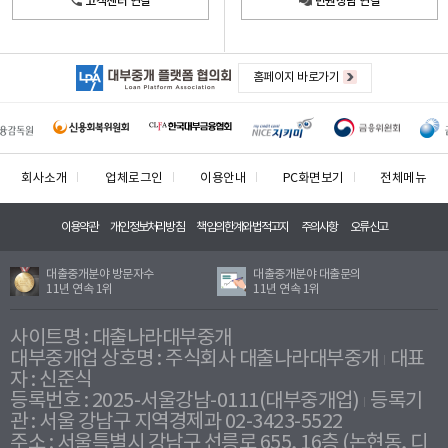
고객센터 연결
민원상담 연결
홈페이지 바로가기
회사소개
업체로그인
이용안내
PC화면보기
전체메뉴
이용약관
개인정보처리방침
책임의한계와법적고지
주의사항
오류신고
대출중개분야 방문자수
대출중개분야 대출문의
11년 연속 1위
11년 연속 1위
사이트명 : 대출나라대부중개
대부중개업 상호명 : 주식회사 대출나라대부중개
대표
자 : 신준식
등록번호 : 2025-서울강남-0111(대부중개업)
등록기
관 : 서울 강남구 지역경제과 02-3423-5522
주소 : 서울특별시 강남구 선릉로 655, 16층 (논현동, 디