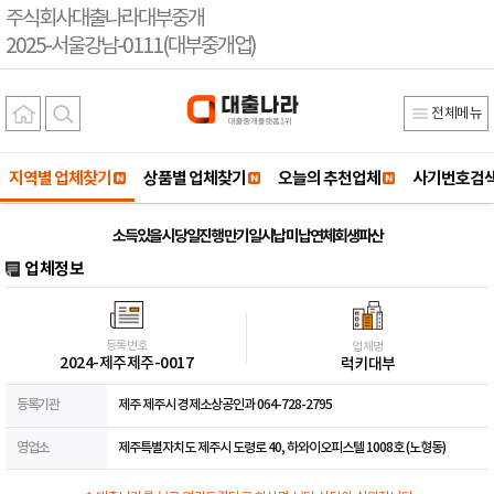
주식회사대출나라대부중개
2025-서울강남-0111(대부중개업)
전체메뉴
지역별 업체찾기
상품별 업체찾기
오늘의 추천업체
사기번호검
소득있을시 당일진행 만기일시납 미납연체회생파산
업체정보
등록번호
업체명
2024-제주제주-0017
럭키대부
등록기관
제주 제주시 경제소상공인과 064-728-2795
영업소
제주특별자치도 제주시 도령로 40, 하와이오피스텔 1008호 (노형동)