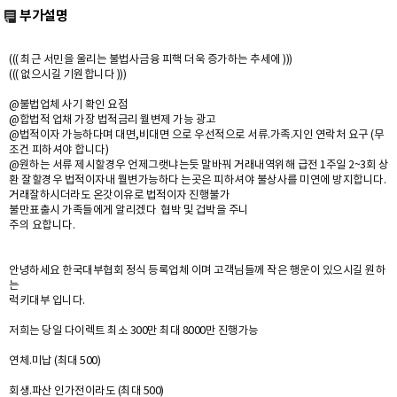
부가설명
((( 최근 서민을 울리는 불법사금융 피핵 더욱 증가하는 추세에 )))
((( 없으시길 기원합니다 )))
@불법업체 사기 확인 요점
@합법적 업채 가장 법적금리 월변제 가능 광고
@법적이자 가능하다며 대면,비대면 으로 우선적으로 서류.가족.지인 연락처 요구 (무
조건 피하셔야 합니다)
@원하는 서류 제시할경우 언제그랫냐는듯 말바꿔 거래내역위해 급전 1주일 2~3회 상
환 잘할경우 법적이자내 월변가능하다 는곳은 피하셔야 불상사를 미연에 방지합니다.
거래잘하시더라도 온갓이유로 법적이자 진행불가
불만표출시 가족들에게 알리겠다 협박 및 겁박을 주니
주의 요합니다.
안녕하세요 한국대부협회 정식 등록업체 이며 고객님들께 작은 행운이 있으시길 원하
는
럭키대부 입니다.
저희는 당일 다이렉트 최소 300만 최대 8000만 진행가능
연체.미납 (최대 500)
회생.파산 인가전이라도 (최대 500)