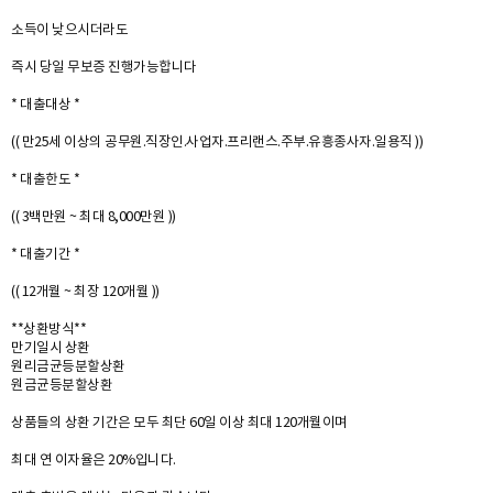
소득이 낮으시더라도
즉시 당일 무보증 진행가능합니다
* 대출대상 *
(( 만25세 이상의 공무원.직장인.사업자.프리랜스.주부.유흥종사자.일용직 ))
* 대출한도 *
(( 3백만원 ~ 최대 8,000만원 ))
* 대출기간 *
(( 12개월 ~ 최장 120개월 ))
**상환방식**
만기일시 상환
원리금균등분할상환
원금균등분할상환
상품들의 상환 기간은 모두 최단 60일 이상 최대 120개월이며
최대 연 이자율은 20%입니다.