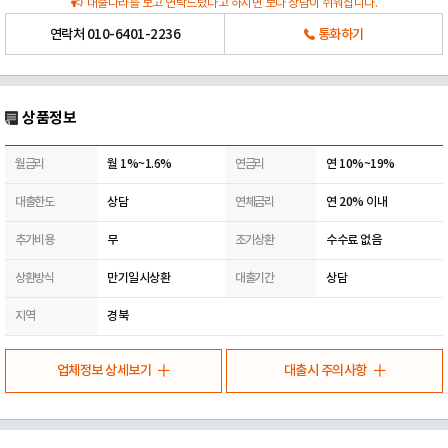
대출나라를 보고 연락드렸다고 하시면 보다 상담이 쉬워집니다.
연락처
010-6401-2236
통화하기
상품정보
월금리
월 1%~1.6%
연금리
연 10%~19%
대출한도
상담
연체금리
연 20% 이내
추가비용
무
조기상환
수수료 없음
상환방식
만기일시상환
대출기간
상담
지역
경북
업체정보 상세보기
대출시 주의사항