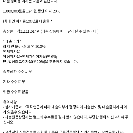
대출 총비용 예시는 다음과 같습니다.
1,000,000원을 12개월 동안 이자 20%
(최대 연 이자율:20%)로 대출할 시
총상환금액:1,111,614원 (대출 상품에 따라 달라질 수 있습니다.)
* 대출금리 *
최저 연 6% ~ 최고 연 20.0%
연체이자율
약정이자율+연체가산이자율(연 6%)
단, 법정최고이자율(연20%)을 초과하지 않습니다.
중도상환 수수료 무
기타 수수료 무
취급 수수료 없음
유의사항
- 심사기준과 고객직업군에 따라 대출여부가 결정되며 대출한도 및 대출금리에 차이
가 있을수 있습니다.
- 대출전문상담사는 별도의 수수료를 절대 받지 않습니다. 부당한 행위시 신고하여 주
십시오.
- 고객님의 신용정보를 조회한 기록은 금융감독원의 개인신용평가 모범규준 제3조