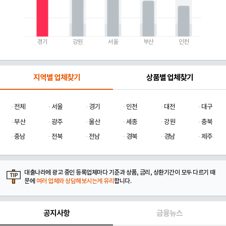
경기
강원
서울
부산
인천
지역별 업체찾기
상품별 업체찾기
전체
서울
경기
인천
대전
대구
부산
광주
울산
세종
강원
충북
충남
전북
전남
경북
경남
제주
대출나라에 광고 중인 등록업체마다 기준과 상품, 금리, 상환기간이 모두 다르기 때
문에
여러 업체와 상담해보시는게 유리
합니다.
공지사항
금융뉴스