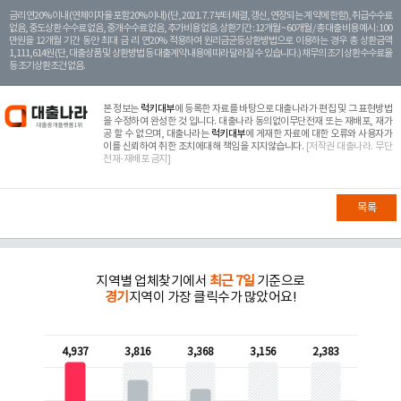
금리 연20% 이내 (연체이자율 포함 20% 이내) (단, 2021. 7. 7부터 체결, 갱신, 연장되는 계 약에 한함), 취급수수료
없음, 중도상환 수수료 없음, 중개수수료 없음, 추가비용 없음. 상환기간 : 12개월 ~ 60개월 / 총 대출 비용 예시 : 100
만원을 12개월 기간 동안 최대 금 리 연20% 적용하여 원리금균등상환방법으로 이용하는 경우 총 상환금액
1,111,614원 (단, 대출상품 및 상환방법 등 대출계약 내용에 따라 달라질 수 있습니다.) 채무의 조기 상환수수료율
등 조기상환조건 없음.
본 정보는
럭키대부
에 등록한 자료를 바탕으로 대출나라가 편집 및 그 표현방법
을 수정하여 완성한 것 입니다. 대출나라 동의없이무단전재 또는 재배포, 재가
공 할 수 없으며, 대출나라는
럭키대부
에 게재한 자료에 대한 오류와 사용자가
이를 신뢰하여 취한 조치에대해 책임을 지지않습니다.
[저작권 대출나라. 무단
전재-재배포 금지]
목록
지역별 업체찾기에서
최근 7일
기준으로
경기
지역이 가장 클릭수가 많았어요!
4,937
3,816
3,368
3,156
2,383