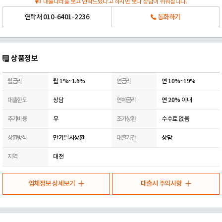
대출나라를 보고 연락드렸다고 하시면 보다 상담이 쉬워집니다.
연락처
010-6401-2236
통화하기
상품정보
월금리
월 1%~1.6%
연금리
연 10%~19%
대출한도
상담
연체금리
연 20% 이내
추가비용
무
조기상환
수수료 없음
상환방식
만기일시상환
대출기간
상담
지역
대전
업체정보 상세보기
대출시 주의사항