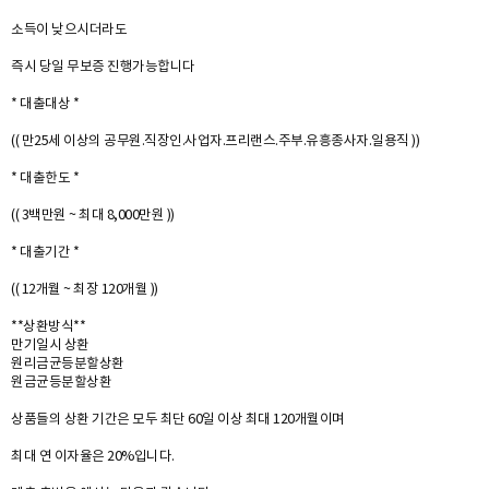
소득이 낮으시더라도
즉시 당일 무보증 진행가능합니다
* 대출대상 *
(( 만25세 이상의 공무원.직장인.사업자.프리랜스.주부.유흥종사자.일용직 ))
* 대출한도 *
(( 3백만원 ~ 최대 8,000만원 ))
* 대출기간 *
(( 12개월 ~ 최장 120개월 ))
**상환방식**
만기일시 상환
원리금균등분할상환
원금균등분할상환
상품들의 상환 기간은 모두 최단 60일 이상 최대 120개월이며
최대 연 이자율은 20%입니다.