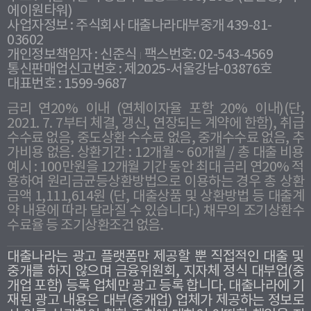
에이원타워)
사업자정보 : 주식회사 대출나라대부중개 439-81-
03602
개인정보책임자 : 신준식
팩스번호: 02-543-4569
통신판매업신고번호 : 제2025-서울강남-03876호
대표번호 : 1599-9687
금리 연20% 이내 (연체이자율 포함 20% 이내)(단,
2021. 7. 7부터 체결, 갱신, 연장되는 계약에 한함), 취급
수수료 없음, 중도상환 수수료 없음, 중개수수료 없음, 추
가비용 없음. 상환기간 : 12개월 ~ 60개월 / 총 대출 비용
예시 : 100만원을 12개월 기간 동안 최대 금리 연20% 적
용하여 원리금균등상환방법으로 이용하는 경우 총 상환
금액 1,111,614원 (단, 대출상품 및 상환방법 등 대출계
약 내용에 따라 달라질 수 있습니다.) 채무의 조기상환수
수료율 등 조기상환조건 없음.
대출나라는 광고 플랫폼만 제공할 뿐 직접적인 대출 및
중개를 하지 않으며 금융위원회, 지자체 정식 대부업(중
개업 포함) 등록 업체만 광고 등록 합니다. 대출나라에 기
재된 광고 내용은 대부(중개업) 업체가 제공하는 정보로