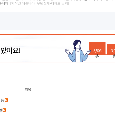
습니다.
[저작권 대출나라. 무단전재-재배포 금지]
많았어요!
5,503
3,
경기
강
제목
가능
면