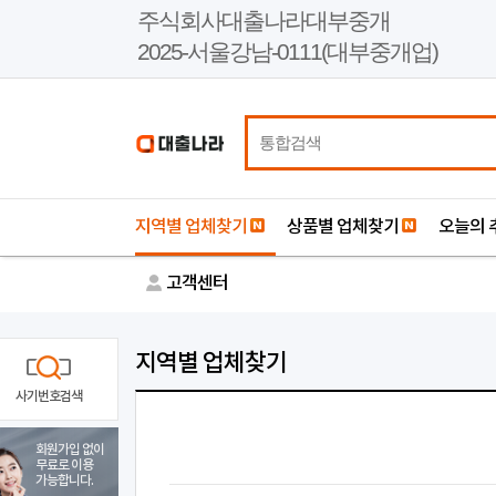
본
주식회사대출나라대부중개
문
2025-서울강남-0111(대부중개업)
바
로
가
기
지역별 업체찾기
상품별 업체찾기
오늘의 
고객센터
지역별 업체찾기
사기번호검색
회원가입 없이
무료로 이용
가능합니다.