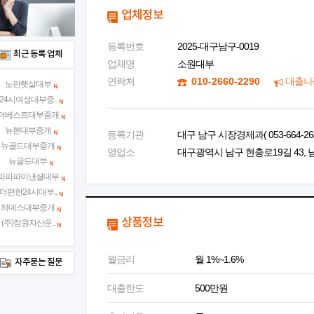
업체정보
등록번호
2025-대구남구-0019
최근 등록 업체
업체명
소원대부
연락처
010-2660-2290
대출나
노란햇살대부
24시여성대부중..
더베스트대부중개
뉴본대부중개
등록기관
대구 남구 시장경제과( 053-664-264
뉴골드대부중개
영업소
대구광역시 남구 현충로19길 43, 남
뉴골드대부
파파파이낸셜대부
더편한24시대부..
하데스대부중개
상품정보
(주)정원자산운..
월금리
월 1%~1.6%
자주묻는 질문
대출한도
500만원