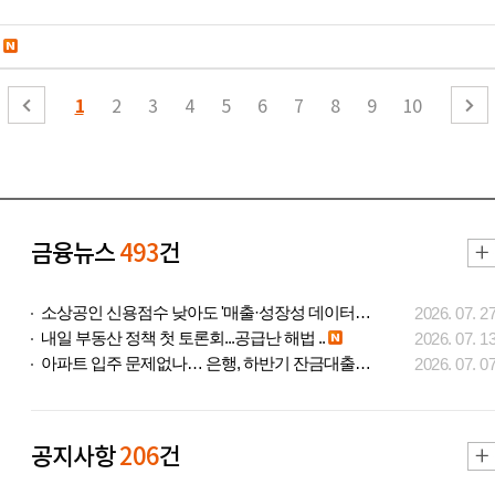
1
2
3
4
5
6
7
8
9
10
금융뉴스
493
건
소상공인 신용점수 낮아도 '매출·성장성 데이터..
2026. 07. 2
내일 부동산 정책 첫 토론회...공급난 해법 ..
2026. 07. 1
아파트 입주 문제없나… 은행, 하반기 잔금대출..
2026. 07. 0
공지사항
206
건