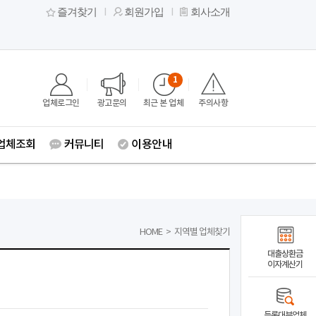
즐겨찾기
회원가입
회사소개
1
업체로그인
광고문의
최근 본 업체
주의사항
업체조회
커뮤니티
이용안내
HOME
>
지역별 업체찾기
대출상환금
이자계산기
등록대부업체