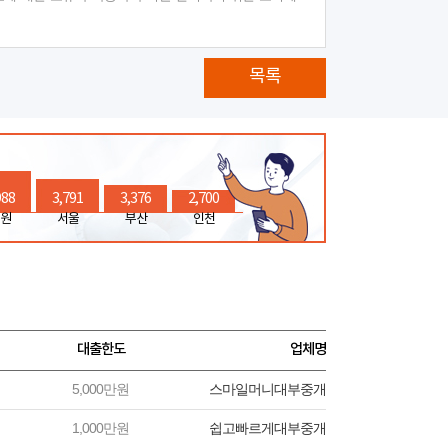
목록
988
3,791
3,376
2,700
원
서울
부산
인천
대출한도
업체명
5,000만원
스마일머니대부중개
1,000만원
쉽고빠르게대부중개