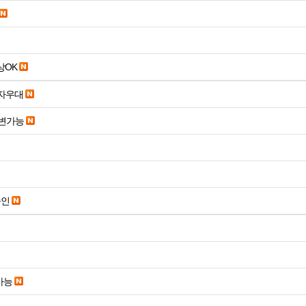
19세 이상OK
당일입금 수수료x 사업자우대
변가능
승인
가능