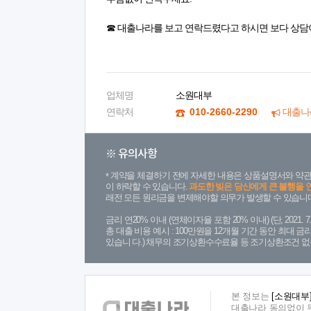
☎ 대출나라를 보고 연락드렸다고 하시면 보다 상담
업체명
소원대부
연락처
010-2660-2290
대출나
※ 유의사항
계약을 체결하기 전에 자세한 내용은 상품설명서와 약관
이 하락할 수 있습니다.
과도한 빚은 당신에게 큰 불행을 
래전 모든 원리금을 변제해야할 의무가 발생할 수 있습니다
금리 연20% 이내 (연체이자율 포함 20% 이내) (단, 2021
총 대출 비용 예시 : 100만원을 12개월 기간 동안 최대 
있습니 다.) 채무의 조기상환수수료율 등 조기상환조건 없
본 정보는
[소원대부
대출나라 동의없이 무