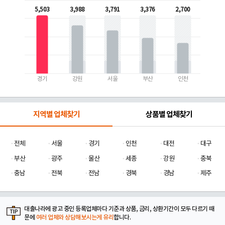
5,503
3,988
3,791
3,376
2,700
경기
강원
서울
부산
인천
지역별 업체찾기
상품별 업체찾기
전체
서울
경기
인천
대전
대구
부산
광주
울산
세종
강원
충북
충남
전북
전남
경북
경남
제주
대출나라에 광고 중인 등록업체마다 기준과 상품, 금리, 상환기간이 모두 다르기 때
문에
여러 업체와 상담해보시는게 유리
합니다.