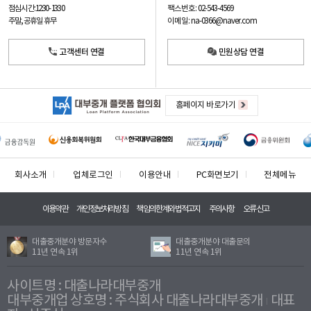
팩스번호: 02-543-4569
점심시간: 12:30 - 13:30
이메일: na-0366@naver.com
주말, 공휴일 휴무
고객센터 연결
민원상담 연결
홈페이지 바로가기
회사소개
업체로그인
이용안내
PC화면보기
전체메뉴
이용약관
개인정보처리방침
책임의한계와법적고지
주의사항
오류신고
대출중개분야 방문자수
대출중개분야 대출문의
11년 연속 1위
11년 연속 1위
사이트명 : 대출나라대부중개
대부중개업 상호명 : 주식회사 대출나라대부중개
대표