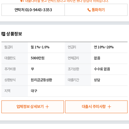
대출나라를 보고 연락드렸다고 하시면 보다 상담이 쉬워집니다.
연락처
010-9443-3353
통화하기
상품정보
월금리
월 1%~1.6%
연금리
연 10%~20%
대출한도
5000만원
연체금리
없음
추가비용
무
조기상환
수수료 없음
상환방식
원리금균등상환
대출기간
상담
지역
대구
업체정보 상세보기
대출시 주의사항