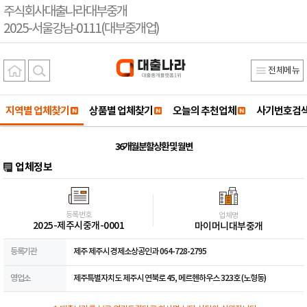
주식회사대출나라대부중개
2025-서울강남-0111(대부중개업)
전체메뉴
지역별 업체찾기
상품별 업체찾기
오늘의 추천업체
사기번호검
36개월분할상환 및 월변
업체정보
등록번호
업체명
2025-제주시중개-0001
마이머니대부중개
등록기관
제주 제주시 경제소상공인과 064-728-2795
영업소
제주특별자치도 제주시 연북로 45, 메르헨하우스 323호 (노형동)