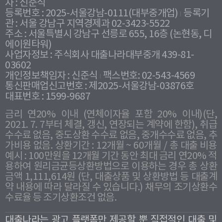
자 : 신준식
등록번호 : 2025-서울강남-0111(대부중개업)
등록기
관 : 서울 강남구 지역경제과 02-3423-5522
주소 : 서울특별시 강남구 선릉로 655, 16층 (논현동, 디
에이원타워)
사업자정보 : 주식회사 대출나라대부중개 439-81-
03602
개인정보책임자 : 신준식
팩스번호: 02-543-4569
통신판매업신고번호 : 제2025-서울강남-03876호
대표번호 : 1599-9687
금리 연20% 이내 (연체이자율 포함 20% 이내)(단,
2021. 7. 7부터 체결, 갱신, 연장되는 계약에 한함), 취급
수수료 없음, 중도상환 수수료 없음, 중개수수료 없음, 추
가비용 없음. 상환기간 : 12개월 ~ 60개월 / 총 대출 비용
예시 : 100만원을 12개월 기간 동안 최대 금리 연20% 적
용하여 원리금균등상환방법으로 이용하는 경우 총 상환
금액 1,111,614원 (단, 대출상품 및 상환방법 등 대출계
약 내용에 따라 달라질 수 있습니다.) 채무의 조기상환수
수료율 등 조기상환조건 없음.
대출나라는 광고 플랫폼만 제공할 뿐 직접적인 대출 및