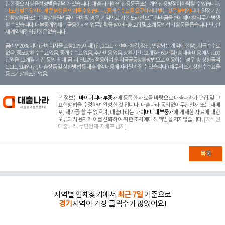
관한 중요 사항을 설명받을 권리가 있습니다. 대 출 시 귀하의 신용등급 또는 개인신용평점이 하락할 수 있습니다.
과도한 빚은 당신 에게 큰 불행을 안겨줄 수 있습니다. 중개수수료를 요구하거나 받는 것은 불법입니다.
일정 기간
분할상환금 또는 분할상환원리금이 연체될 경우, 계약만료 기한 도래전 모든 원리금을 변제해야할 의무가 발생
할 수 있습니다. 대부중개업체는 금융회사의 업무위탁을 받아 대출모집 및 소개 등의 섭외 활동을 돕습니다. 단, 실
제 계약체결의 권한은 없습니다.
금리 연20% 이내 (연체이자율 포함 20% 이내) (단, 2021. 7. 7부터 체결, 갱신, 연장되는 계 약에 한함), 취급수수료
없음, 중도상환 수수료 없음, 중개수수료 없음, 추가비용 없음. 상환기간 : 12개월 ~ 60개월 / 총 대출 비용 예시 : 100
만원을 12개월 기간 동안 최대 금 리 연20% 적용하여 원리금균등상환방법으로 이용하는 경우 총 상환금액
1,111,614원 (단, 대출상품 및 상환방법 등 대출계약 내용에 따라 달라질 수 있습니다.) 채무의 조기 상환수수료율
등 조기상환조건 없음.
본 정보는
마이머니대부중개
에 등록한 자료를 바탕으로 대출나라가 편집 및 그
표현방법을 수정하여 완성한 것 입니다. 대출나라 동의없이무단전재 또는 재배
포, 재가공 할 수 없으며, 대출나라는
마이머니대부중개
에 게재한 자료에 대한
오류와 사용자가 이를 신뢰하여 취한 조치에대해 책임을 지지않습니다.
[저작권
대출나라. 무단전재-재배포 금지]
목록
지역별 업체찾기에서
최근 7일
기준으로
경기
지역이 가장 클릭수가 많았어요!