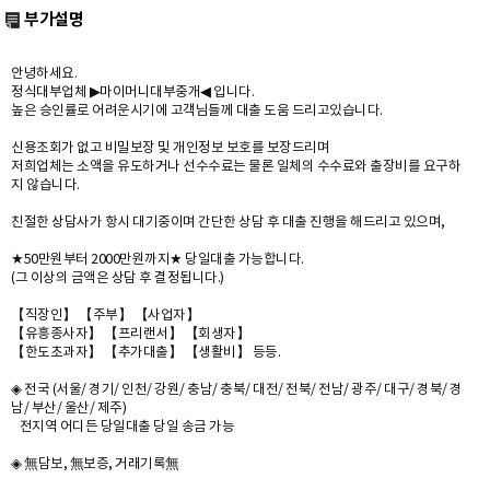
부가설명
안녕하세요.
정식대부업체 ▶마이머니대부중개◀ 입니다.
높은 승인률로 어려운시기에 고객님들께 대출 도움 드리고있습니다.
신용조회가 없고 비밀보장 및 개인정보 보호를 보장드리며
저희업체는 소액을 유도하거나 선수수료는 물론 일체의 수수료와 출장비를 요구하
지 않습니다.
친절한 상담사가 항시 대기중이며 간단한 상담 후 대출 진행을 해드리고 있으며,
★50만원부터 2000만원까지★ 당일대출 가능합니다.
(그 이상의 금액은 상담 후 결정됩니다.)
【직장인】 【주부】 【사업자】
【유흥종사자】 【프리랜서】 【회생자】
【한도초과자】 【추가대출】 【생활비】 등등.
◈ 전국 (서울/ 경기/ 인천/ 강원/ 충남/ 충북/ 대전/ 전북/ 전남/ 광주/ 대구/ 경북/ 경
남/ 부산/ 울산/ 제주)
전지역 어디든 당일대출 당일 송금 가능
◈ 無담보, 無보증, 거래기록無