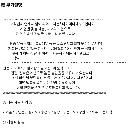
부가설명
∞∞∞∞∞∞∞∞∞∞∞∞∞∞∞∞∞∞∞∞∞∞∞∞∞∞∞∞∞∞∞∞∞∞∞∞∞∞∞∞∞
고객님께 언제나 힘이 되어 드리는 " 마이머니대부 " 입니다.
개인별 맞춤 대출, 최고의 조건으로
간편 신속한 진행을 도와드리고 있습니다.
요즘 무등록업체, 불법대부 등등 뉴스보시고 많이 못미더우시죠?
저희는 믿을 수 있는 한국대부금융협회 " 정식 허가 등록업체 " 로서
중개가 아닌 상담 후 이력이 자동삭제되는 시스템으로
고객님
의 '''''''''''''''''''''''''''''''''''''''''''''''''''''''''''''''''''''''''''''''''''''''''''''''''''''''''''''''''''''''''''''''''''''''''''''''''''''''''''''''''''''''''''
인정보 보호 " , " 철저한 비밀보장 "이 원칙이며
간편, 신속은 기본으로 높은 승인율을 보유하고 있습니다.
또한 타업체 부결되신 분들도 저희 " 마이머니대부 "에서는
개별 맞춤상품으로 만 19세 이상이시면
당일 진행을 원칙으로 도와드리고 있습니다.
∞∞∞∞∞∞∞∞∞∞∞∞∞∞∞∞∞∞∞∞∞∞∞∞∞∞∞∞∞∞∞∞∞∞∞∞∞∞∞∞∞∞
◎ 대출 가능 지역 ◎
- 서울시 / 인천 / 경기도 / 충청도 / 경상도 / 전라도 / 강원도 / 제주도 전지역
◎ 대출 대상 ◎