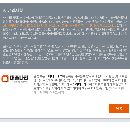
※ 유의사항
계약을 체결하기 전에 자세한 내용은 상품설명서와 약관을 읽어보시기 바랍니다. 관계 법령에 따라 금융상품에
관한 중요 사항을 설명받을 권리가 있습니다. 대 출 시 귀하의 신용등급 또는 개인신용평점이 하락할 수 있습니다.
과도한 빚은 당신 에게 큰 불행을 안겨줄 수 있습니다. 중개수수료를 요구하거나 받는 것은 불법입니다.
일정 기간
분할상환금 또는 분할상환원리금이 연체될 경우, 계약만료 기한 도래전 모든 원리금을 변제해야할 의무가 발생
할 수 있습니다. 대부중개업체는 금융회사의 업무위탁을 받아 대출모집 및 소개 등의 섭외 활동을 돕습니다. 단, 실
제 계약체결의 권한은 없습니다.
금리 연20% 이내 (연체이자율 포함 20% 이내) (단, 2021. 7. 7부터 체결, 갱신, 연장되는 계 약에 한함), 취급수수료
없음, 중도상환 수수료 없음, 중개수수료 없음, 추가비용 없음. 상환기간 : 12개월 ~ 60개월 / 총 대출 비용 예시 : 100
만원을 12개월 기간 동안 최대 금 리 연20% 적용하여 원리금균등상환방법으로 이용하는 경우 총 상환금액
1,111,614원 (단, 대출상품 및 상환방법 등 대출계약 내용에 따라 달라질 수 있습니다.) 채무의 조기 상환수수료율
등 조기상환조건 없음.
본 정보는
마이머니대부
에 등록한 자료를 바탕으로 대출나라가 편집 및 그 표현
방법을 수정하여 완성한 것 입니다. 대출나라 동의없이무단전재 또는 재배포,
재가공 할 수 없으며, 대출나라는
마이머니대부
에 게재한 자료에 대한 오류와 사
용자가 이를 신뢰하여 취한 조치에대해 책임을 지지않습니다.
[저작권 대출나
라. 무단전재-재배포 금지]
목록