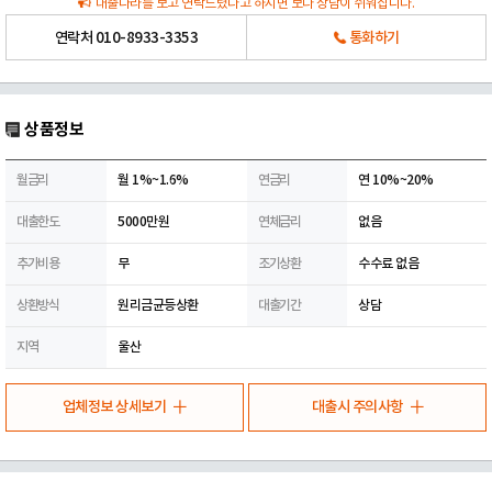
대출나라를 보고 연락드렸다고 하시면 보다 상담이 쉬워집니다.
연락처
010-8933-3353
통화하기
상품정보
월금리
월 1%~1.6%
연금리
연 10%~20%
대출한도
5000만원
연체금리
없음
추가비용
무
조기상환
수수료 없음
상환방식
원리금균등상환
대출기간
상담
지역
울산
업체정보 상세보기
대출시 주의사항