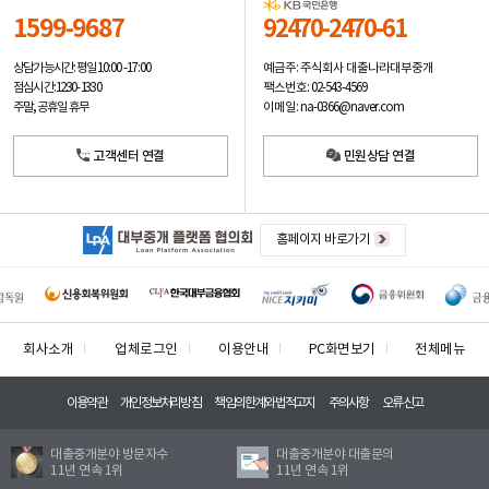
1599-9687
92470-2470-61
예금주: 주식회사 대출나라대부중개
상담가능시간: 평일
10:00 -17:00
팩스번호: 02-543-4569
점심시간: 12:30 - 13:30
이메일: na-0366@naver.com
주말, 공휴일 휴무
고객센터 연결
민원상담 연결
홈페이지 바로가기
회사소개
업체로그인
이용안내
PC화면보기
전체메뉴
이용약관
개인정보처리방침
책임의한계와법적고지
주의사항
오류신고
대출중개분야 방문자수
대출중개분야 대출문의
11년 연속 1위
11년 연속 1위