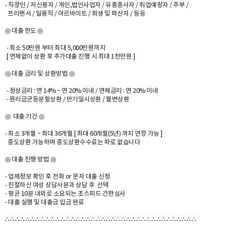
- 직장인 / 저신용자 / 개인,법인사업자 / 유흥종사자 / 취업예정자 / 주부 /
프리랜서 / 일용직 / 아르바이트 / 회생 및 파산자 / 등등
◎ 대출 한도 ◎
- 최소 50만원 부터 최대 5,000만원까지
[ 연체없이 상환 후 추가대출 진행 시 최대 1천만원 ]
◎ 대출 금리 및 상환방법 ◎
- 정상금리 : 연 14% ~ 연 20% 이내 / 연체금리 : 연 20% 이내
- 원리금균등분할상환 / 만기일시상환 / 월변상환
◎ 대출 기간 ◎
- 최소 3개월 ~ 최대 36개월 [ 최대 60개월(5년) 까지 연장 가능 ]
중도상환 가능하며 중도상환수수료는 따로 없습니다
◎ 대출 진행 방법 ◎
- 업체정보 확인 후 전화 or 문자 대출 신청
- 친절하신 여성 상담사분과 상담 후 선택
- 평균 10분 내외로 소요되는 초스피드 간편심사
- 대출 실행 및 대출금 입금 완료
∴ ∴ ∴ ∴ ∴ ∴ ∴ ∴ ∴ ∴ ∴ ∴ ∴ ∴ ∴ ∴ ∴ ∴ ∴ ∴ ∴ ∴ ∴ ∴ ∴ ∴ ∴ ∴ ∴ ∴ ∴ ∴ ∴ ∴ ∴ ∴ ∴ ∴