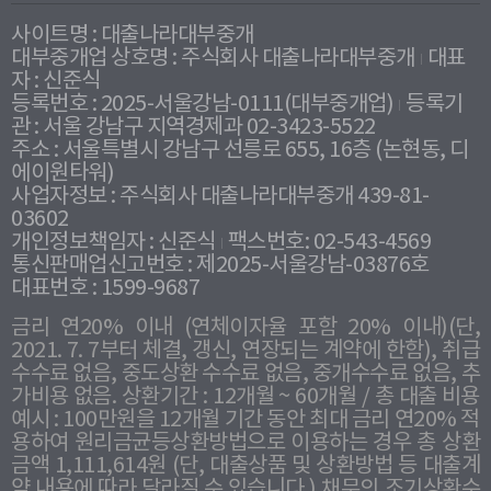
사이트명 : 대출나라대부중개
대부중개업 상호명 : 주식회사 대출나라대부중개
대표
자 : 신준식
등록번호 : 2025-서울강남-0111(대부중개업)
등록기
관 : 서울 강남구 지역경제과 02-3423-5522
주소 : 서울특별시 강남구 선릉로 655, 16층 (논현동, 디
에이원타워)
사업자정보 : 주식회사 대출나라대부중개 439-81-
03602
개인정보책임자 : 신준식
팩스번호: 02-543-4569
통신판매업신고번호 : 제2025-서울강남-03876호
대표번호 : 1599-9687
금리 연20% 이내 (연체이자율 포함 20% 이내)(단,
2021. 7. 7부터 체결, 갱신, 연장되는 계약에 한함), 취급
수수료 없음, 중도상환 수수료 없음, 중개수수료 없음, 추
가비용 없음. 상환기간 : 12개월 ~ 60개월 / 총 대출 비용
예시 : 100만원을 12개월 기간 동안 최대 금리 연20% 적
용하여 원리금균등상환방법으로 이용하는 경우 총 상환
금액 1,111,614원 (단, 대출상품 및 상환방법 등 대출계
약 내용에 따라 달라질 수 있습니다.) 채무의 조기상환수