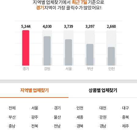
지역별 업체찾기에서
최근 7일
기준으로
경기
지역이 가장 클릭수가 많았어요!
5,344
4,030
3,739
3,397
2,660
경기
강원
서울
부산
인천
지역별 업체찾기
상품별 업체찾기
전체
서울
경기
인천
대전
대구
부산
광주
울산
세종
강원
충북
충남
전북
전남
경북
경남
제주