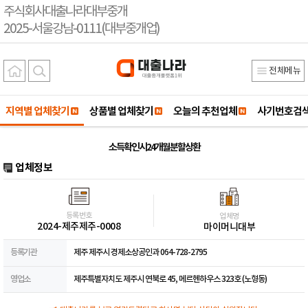
주식회사대출나라대부중개
2025-서울강남-0111(대부중개업)
전체메뉴
지역별 업체찾기
상품별 업체찾기
오늘의 추천업체
사기번호검
소득확인시24개월분할상환
업체정보
등록번호
업체명
2024-제주제주-0008
마이머니대부
등록기관
제주 제주시 경제소상공인과 064-728-2795
영업소
제주특별자치도 제주시 연북로 45, 메르헨하우스 323호 (노형동)