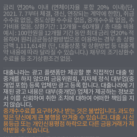
금리 연20% 이내 (연체이자율 포함 20% 이내)(단,
2021. 7. 7부터 체결, 갱신, 연장되는 계약에 한함), 취급
수수료 없음, 중도상환 수수료 없음, 중개수수료 없음, 추
가비용 없음. 상환기간 : 12개월 ~ 60개월 / 총 대출 비용
예시 : 100만원을 12개월 기간 동안 최대 금리 연20% 적
용하여 원리금균등상환방법으로 이용하는 경우 총 상환
금액 1,111,614원 (단, 대출상품 및 상환방법 등 대출계
약 내용에 따라 달라질 수 있습니다.) 채무의 조기상환수
수료율 등 조기상환조건 없음.
대출나라는 광고 플랫폼만 제공할 뿐 직접적인 대출 및
중개를 하지 않으며 금융위원회, 지자체 정식 대부업(중
개업 포함) 등록 업체만 광고 등록 합니다. 대출나라에 기
재된 광고 내용은 대부(중개업) 업체가 제공하는 정보로
서 이를 신뢰하여 취한 조치에 대하여 어떠한 책임을 지
지 않습니다.
중개수수료를 요구하거나 받는 것은 불법입니다. 과도한
빛은 당신에게 큰 불행을 안겨줄 수 있습니다. 대출 시 신
용등급 또는 개인신용평점 하락으로 다른 금융거래가 제
약받을 수 있습니다.