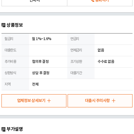
연락처
통화하기
상품정보
월금리
월 1%~1.6%
연금리
대출한도
연체금리
없음
추가비용
협의후 결정
조기상환
수수료 없음
상환방식
상담 후 결정
대출기간
지역
전체
업체정보 상세보기
대출시 주의사항
부가설명