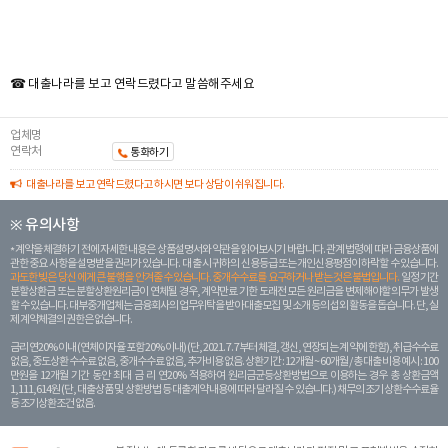
☎ 대출나라를 보고 연락드렸다고 말씀해주세요
업체명
연락처
통화하기
대출나라를 보고 연락드렸다고 하시면 보다 상담이 쉬워집니다.
※ 유의사항
계약을 체결하기 전에 자세한 내용은 상품설명서와 약관을 읽어보시기 바랍니다. 관계 법령에 따라 금융상품에
관한 중요 사항을 설명받을 권리가 있습니다. 대 출 시 귀하의 신용등급 또는 개인신용평점이 하락할 수 있습니다.
과도한 빚은 당신 에게 큰 불행을 안겨줄 수 있습니다. 중개수수료를 요구하거나 받는 것은 불법입니다.
일정 기간
분할상환금 또는 분할상환원리금이 연체될 경우, 계약만료 기한 도래전 모든 원리금을 변제해야할 의무가 발생
할 수 있습니다. 대부중개업체는 금융회사의 업무위탁을 받아 대출모집 및 소개 등의 섭외 활동을 돕습니다. 단, 실
제 계약체결의 권한은 없습니다.
금리 연20% 이내 (연체이자율 포함 20% 이내) (단, 2021. 7. 7부터 체결, 갱신, 연장되는 계 약에 한함), 취급수수료
없음, 중도상환 수수료 없음, 중개수수료 없음, 추가비용 없음. 상환기간 : 12개월 ~ 60개월 / 총 대출 비용 예시 : 100
만원을 12개월 기간 동안 최대 금 리 연20% 적용하여 원리금균등상환방법으로 이용하는 경우 총 상환금액
1,111,614원 (단, 대출상품 및 상환방법 등 대출계약 내용에 따라 달라질 수 있습니다.) 채무의 조기 상환수수료율
등 조기상환조건 없음.