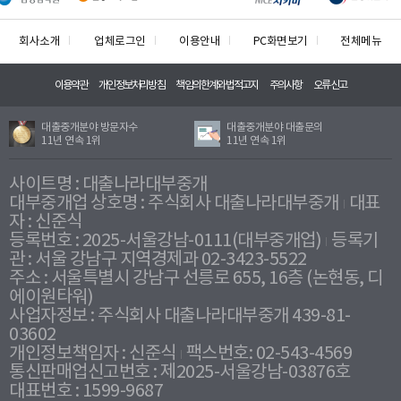
회사소개
업체로그인
이용안내
PC화면보기
전체메뉴
이용약관
개인정보처리방침
책임의한계와법적고지
주의사항
오류신고
대출중개분야 방문자수
대출중개분야 대출문의
11년 연속 1위
11년 연속 1위
사이트명 : 대출나라대부중개
대부중개업 상호명 : 주식회사 대출나라대부중개
대표
자 : 신준식
등록번호 : 2025-서울강남-0111(대부중개업)
등록기
관 : 서울 강남구 지역경제과 02-3423-5522
주소 : 서울특별시 강남구 선릉로 655, 16층 (논현동, 디
에이원타워)
사업자정보 : 주식회사 대출나라대부중개 439-81-
03602
개인정보책임자 : 신준식
팩스번호: 02-543-4569
통신판매업신고번호 : 제2025-서울강남-03876호
대표번호 : 1599-9687