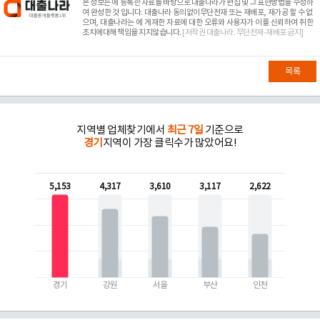
본 정보는
에 등록한 자료를 바탕으로 대출나라가 편집 및 그 표현방법을 수정하
여 완성한 것 입니다. 대출나라 동의없이무단전재 또는 재배포, 재가공 할 수 없
으며, 대출나라는
에 게재한 자료에 대한 오류와 사용자가 이를 신뢰하여 취한
조치에대해 책임을 지지않습니다.
[저작권 대출나라. 무단전재-재배포 금지]
목록
지역별 업체찾기에서
최근 7일
기준으로
경기
지역이 가장 클릭수가 많았어요!
5,153
4,317
3,610
3,117
2,622
경기
강원
서울
부산
인천