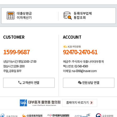
대출상환금
등록대부업체
이자계산기
통합조회
CUSTOMER
ACCOUNT
1599-9687
92470-2470-61
예금주: 주식회사 대출나라대부중개
상담가능시간: 평일
10:00 -17:00
팩스번호: 02-543-4569
점심시간: 12:30 - 13:30
이메일: na-0366@naver.com
주말, 공휴일 휴무
고객센터 연결
민원상담 연결
홈페이지 바로가기