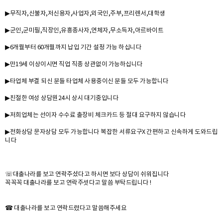
▶무직자,신불자,저신용자,사업자,외국인,주부,프리렌서,대학생
▶군인,군미필,직장인,유흥종사자,연체자,무소득자,아르바이트
▶6개월부터 60개월까지 납입 기간 설정 가능 하십니다
▶만19세 이상이시면 직업 직종 상관없이 가능하십니다
▶타업체 부결 되신 분들 타업체 사용중이신 분들 모두 가능합니다
▶친절한 여성 상담원24시 상시 대기중입니다
▶저희업체는 선이자 수수료 출장비 체크카드 등 절대 요구하지 않습니다
▶전화상담 문자상담 모두 가능합니다 복잡한 서류요구X 간편하고 신속하게 도와드립
니다
☏대출나라를 보고 연락주셨다고 하시면 보다 상담이 쉬워집니다
꼭꼭꼭 대출나라를 보고 연락주셧다고 말씀 부탁드립니다 !
☎ 대출나라를 보고 연락드렸다고 말씀해주세요