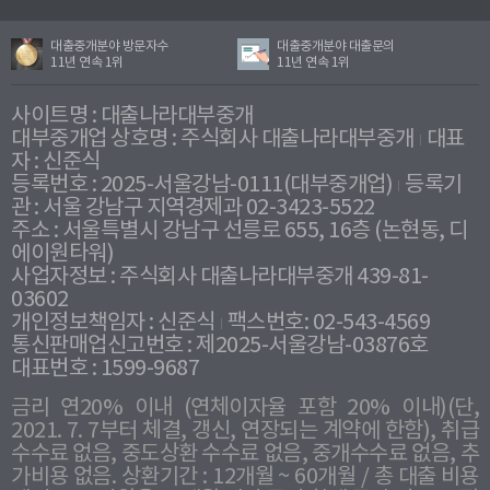
대출중개분야 방문자수
대출중개분야 대출문의
11년 연속 1위
11년 연속 1위
사이트명 : 대출나라대부중개
대부중개업 상호명 : 주식회사 대출나라대부중개
대표
자 : 신준식
등록번호 : 2025-서울강남-0111(대부중개업)
등록기
관 : 서울 강남구 지역경제과 02-3423-5522
주소 : 서울특별시 강남구 선릉로 655, 16층 (논현동, 디
에이원타워)
사업자정보 : 주식회사 대출나라대부중개 439-81-
03602
개인정보책임자 : 신준식
팩스번호: 02-543-4569
통신판매업신고번호 : 제2025-서울강남-03876호
대표번호 : 1599-9687
금리 연20% 이내 (연체이자율 포함 20% 이내)(단,
2021. 7. 7부터 체결, 갱신, 연장되는 계약에 한함), 취급
수수료 없음, 중도상환 수수료 없음, 중개수수료 없음, 추
가비용 없음. 상환기간 : 12개월 ~ 60개월 / 총 대출 비용