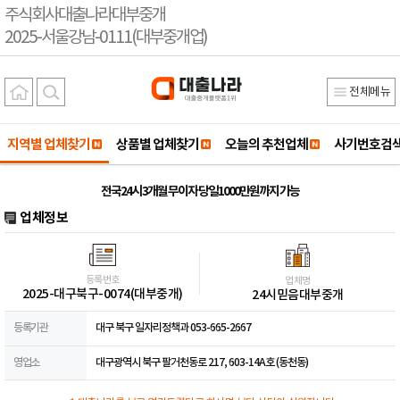
주식회사대출나라대부중개
2025-서울강남-0111(대부중개업)
전체메뉴
지역별 업체찾기
상품별 업체찾기
오늘의 추천업체
사기번호검
전국24시 3개월 무이자 당일1000만원까지 가능
업체정보
등록번호
업체명
2025-대구북구-0074(대부중개)
24시믿음대부중개
등록기관
대구 북구 일자리정책과 053-665-2667
영업소
대구광역시 북구 팔거천동로 217, 603-14A호 (동천동)