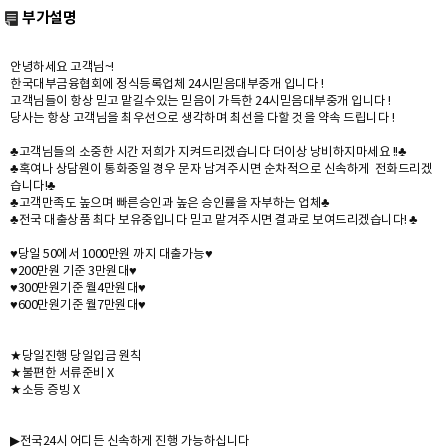
부가설명
안녕하세요 고객님~!
한국대부금융협회에 정식등록업체 24시믿음대부중개 입니다 !
고객님들이 항상 믿고 맡길수있는 믿음이 가득한 24시믿음대부중개 입니다 !
당사는 항상 고객님을 최우선으로 생각하며 최선을 다할 것을 약속 드립니다 !
♣고객님들의 소중한 시간 저희가 지켜드리겠습니다 더이상 낭비하지마세요 !!♣
♣혹여나 상담원이 통화중일 경우 문자 남겨주시면 순차적으로 신속하게 전화드리겠
습니다!♣
♣고객만족도 높으며 빠른승인과 높은 승인률을 자부하는 업체♣
♣전국 대출상품 최다 보유중입니다 믿고 맡겨주시면 결과로 보여드리겠습니다! ♣
♥당일 50에서 1000만원 까지 대출가능♥
♥200만원 기준 3만원대♥
♥300만원기준 월4만원대♥
♥600만원기준 월7만원대♥
★당일진행 당일입금 원칙
★불편한 서류준비 X
★소등 증빙 X
▶전국24시 어디든 신속하게 진행 가능하십니다