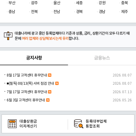
부산
광주
울산
세종
강원
충북
충남
전북
전남
경북
경남
제주
대출나라에 광고 중인 등록업체마다 기준과 상품, 금리, 상환기간이 모두 다르기 때
문에
여러 업체와 상담해보시는게 유리
합니다.
공지사항
금융뉴스
8월 17일 고객센터 휴무안내
2026. 08. 07
■(필독) 08/13(목) 서버 점검 안내
2026. 08. 07
7월 17일 고객센터 휴무안내
2026. 07. 13
6월 3일 고객센터 휴무안내
2026. 05. 26
대출상환금
등록대부업체
이자계산기
통합조회