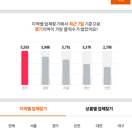
목록
지역별 업체찾기에서
최근 7일
기준으로
경기
지역이 가장 클릭수가 많았어요!
5,503
3,988
3,791
3,376
2,700
경기
강원
서울
부산
인천
지역별 업체찾기
상품별 업체찾기
전체
서울
경기
인천
대전
대구