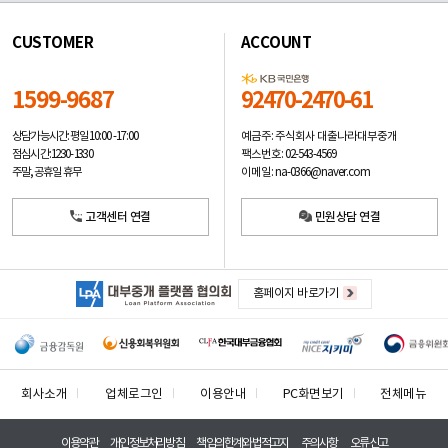
CUSTOMER
ACCOUNT
1599-9687
92470-2470-61
예금주: 주식회사 대출나라대부중개
상담가능시간: 평일
10:00 -17:00
팩스번호: 02-543-4569
점심시간: 12:30 - 13:30
이메일: na-0366@naver.com
주말, 공휴일 휴무
고객센터 연결
민원상담 연결
홈페이지 바로가기
회사소개
업체로그인
이용안내
PC화면보기
전체메뉴
이용약관
개인정보처리방침
책임의한계와법적고지
주의사항
오류신고