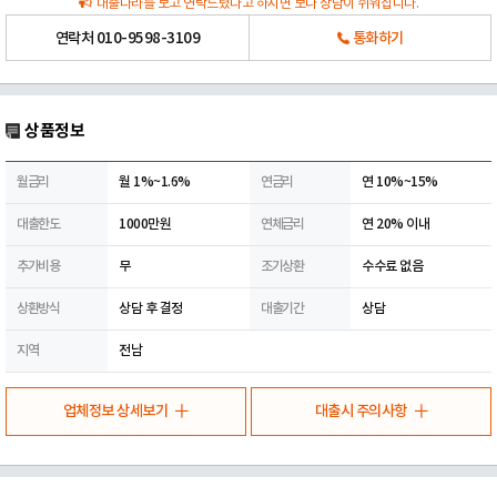
대출나라를 보고 연락드렸다고 하시면 보다 상담이 쉬워집니다.
연락처
010-9598-3109
통화하기
상품정보
월금리
월 1%~1.6%
연금리
연 10%~15%
대출한도
1000만원
연체금리
연 20% 이내
추가비용
무
조기상환
수수료 없음
상환방식
상담 후 결정
대출기간
상담
지역
전남
업체정보 상세보기
대출시 주의사항