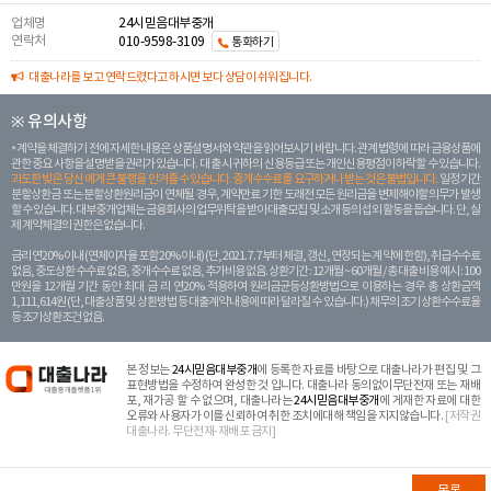
업체명
24시믿음대부중개
연락처
010-9598-3109
통화하기
대출나라를 보고 연락드렸다고 하시면 보다 상담이 쉬워집니다.
※ 유의사항
계약을 체결하기 전에 자세한 내용은 상품설명서와 약관을 읽어보시기 바랍니다. 관계 법령에 따라 금융상품에
관한 중요 사항을 설명받을 권리가 있습니다. 대 출 시 귀하의 신용등급 또는 개인신용평점이 하락할 수 있습니다.
과도한 빚은 당신 에게 큰 불행을 안겨줄 수 있습니다. 중개수수료를 요구하거나 받는 것은 불법입니다.
일정 기간
분할상환금 또는 분할상환원리금이 연체될 경우, 계약만료 기한 도래전 모든 원리금을 변제해야할 의무가 발생
할 수 있습니다. 대부중개업체는 금융회사의 업무위탁을 받아 대출모집 및 소개 등의 섭외 활동을 돕습니다. 단, 실
제 계약체결의 권한은 없습니다.
금리 연20% 이내 (연체이자율 포함 20% 이내) (단, 2021. 7. 7부터 체결, 갱신, 연장되는 계 약에 한함), 취급수수료
없음, 중도상환 수수료 없음, 중개수수료 없음, 추가비용 없음. 상환기간 : 12개월 ~ 60개월 / 총 대출 비용 예시 : 100
만원을 12개월 기간 동안 최대 금 리 연20% 적용하여 원리금균등상환방법으로 이용하는 경우 총 상환금액
1,111,614원 (단, 대출상품 및 상환방법 등 대출계약 내용에 따라 달라질 수 있습니다.) 채무의 조기 상환수수료율
등 조기상환조건 없음.
본 정보는
24시믿음대부중개
에 등록한 자료를 바탕으로 대출나라가 편집 및 그
표현방법을 수정하여 완성한 것 입니다. 대출나라 동의없이무단전재 또는 재배
포, 재가공 할 수 없으며, 대출나라는
24시믿음대부중개
에 게재한 자료에 대한
오류와 사용자가 이를 신뢰하여 취한 조치에대해 책임을 지지않습니다.
[저작권
대출나라. 무단전재-재배포 금지]