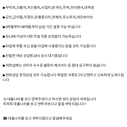
▶무직자,신불자,저신용자,사업자,외국인,주부,프리렌서,대학생
▶군인,군미필,직장인,유흥종사자,연체자,무소득자,아르바이트
▶6개월부터 60개월까지 납입 기간 설정 가능 하십니다
▶만19세 이상이시면 직업 직종 상관없이 가능하십니다
▶타업체 부결 되신 분들 타업체 사용중이신 분들 모두 가능합니다
▶친절한 여성 상담원24시 상시 대기중입니다
▶저희업체는 선이자 수수료 출장비 체크카드 등 절대 요구하지 않습니다
▶전화상담 문자상담 모두 가능합니다 복잡한 서류요구X 간편하고 신속하게 도와드립
니다
☏대출나라를 보고 연락주셨다고 하시면 보다 상담이 쉬워집니다
꼭꼭꼭 대출나라를 보고 연락주셧다고 말씀 부탁드립니다 !
☎ 대출나라를 보고 연락드렸다고 말씀해주세요