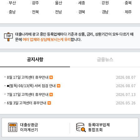
부산
광주
울산
세종
강원
충북
충남
전북
전남
경북
경남
제주
대출나라에 광고 중인 등록업체마다 기준과 상품, 금리, 상환기간이 모두 다르기 때
문에
여러 업체와 상담해보시는게 유리
합니다.
공지사항
금융뉴스
8월 17일 고객센터 휴무안내
2026. 08. 07
■(필독) 08/13(목) 서버 점검 안내
2026. 08. 07
7월 17일 고객센터 휴무안내
2026. 07. 13
6월 3일 고객센터 휴무안내
2026. 05. 26
대출상환금
등록대부업체
이자계산기
통합조회