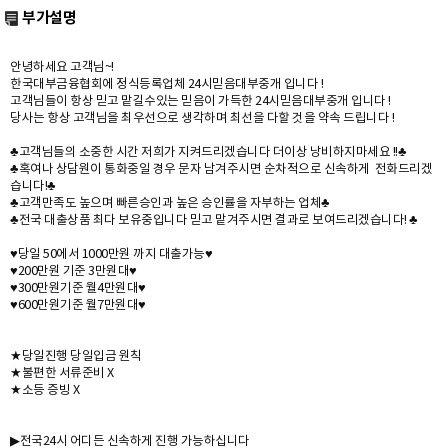
부가설명
안녕하세요 고객님~!
한국대부금융협회에 정식등록업체 24시믿음대부중개 입니다 !
고객님들이 항상 믿고 맡길수있는 믿음이 가득한 24시믿음대부중개 입니다 !
당사는 항상 고객님을 최우선으로 생각하며 최선을 다할 것을 약속 드립니다 !
♣고객님들의 소중한 시간 저희가 지켜드리겠습니다 더이상 낭비하지마세요 !!♣
♣혹여나 상담원이 통화중일 경우 문자 남겨주시면 순차적으로 신속하게 전화드리겠
습니다!♣
♣고객만족도 높으며 빠른승인과 높은 승인률을 자부하는 업체♣
♣전국 대출상품 최다 보유중입니다 믿고 맡겨주시면 결과로 보여드리겠습니다! ♣
♥당일 50에서 1000만원 까지 대출가능♥
♥200만원 기준 3만원대♥
♥300만원기준 월4만원대♥
♥600만원기준 월7만원대♥
★당일진행 당일입금 원칙
★불편한 서류준비 X
★소등 증빙 X
▶전국24시 어디든 신속하게 진행 가능하십니다