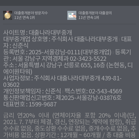
대출중개분야 방문자수
대출중개분야 대출문의
11년 연속 1위
11년 연속 1위
사이트명 : 대출나라대부중개
대부중개업 상호명 : 주식회사 대출나라대부중개
대표
자 : 신준식
등록번호 : 2025-서울강남-0111(대부중개업)
등록기
관 : 서울 강남구 지역경제과 02-3423-5522
주소 : 서울특별시 강남구 선릉로 655, 16층 (논현동, 디
에이원타워)
사업자정보 : 주식회사 대출나라대부중개 439-81-
03602
개인정보책임자 : 신준식
팩스번호: 02-543-4569
통신판매업신고번호 : 제2025-서울강남-03876호
대표번호 : 1599-9687
금리 연20% 이내 (연체이자율 포함 20% 이내)(단,
2021. 7. 7부터 체결, 갱신, 연장되는 계약에 한함), 취급
수수료 없음, 중도상환 수수료 없음, 중개수수료 없음, 추
가비용 없음. 상환기간 : 12개월 ~ 60개월 / 총 대출 비용