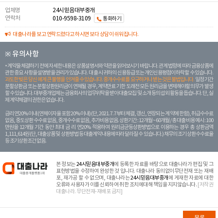
업체명
24시믿음대부중개
연락처
010-9598-3109
통화하기
대출나라를 보고 연락드렸다고 하시면 보다 상담이 쉬워집니다.
※ 유의사항
계약을 체결하기 전에 자세한 내용은 상품설명서와 약관을 읽어보시기 바랍니다. 관계 법령에 따라 금융상품에
관한 중요 사항을 설명받을 권리가 있습니다. 대 출 시 귀하의 신용등급 또는 개인신용평점이 하락할 수 있습니다.
과도한 빚은 당신 에게 큰 불행을 안겨줄 수 있습니다. 중개수수료를 요구하거나 받는 것은 불법입니다.
일정 기간
분할상환금 또는 분할상환원리금이 연체될 경우, 계약만료 기한 도래전 모든 원리금을 변제해야할 의무가 발생
할 수 있습니다. 대부중개업체는 금융회사의 업무위탁을 받아 대출모집 및 소개 등의 섭외 활동을 돕습니다. 단, 실
제 계약체결의 권한은 없습니다.
금리 연20% 이내 (연체이자율 포함 20% 이내) (단, 2021. 7. 7부터 체결, 갱신, 연장되는 계 약에 한함), 취급수수료
없음, 중도상환 수수료 없음, 중개수수료 없음, 추가비용 없음. 상환기간 : 12개월 ~ 60개월 / 총 대출 비용 예시 : 100
만원을 12개월 기간 동안 최대 금 리 연20% 적용하여 원리금균등상환방법으로 이용하는 경우 총 상환금액
1,111,614원 (단, 대출상품 및 상환방법 등 대출계약 내용에 따라 달라질 수 있습니다.) 채무의 조기 상환수수료율
등 조기상환조건 없음.
본 정보는
24시믿음대부중개
에 등록한 자료를 바탕으로 대출나라가 편집 및 그
표현방법을 수정하여 완성한 것 입니다. 대출나라 동의없이무단전재 또는 재배
포, 재가공 할 수 없으며, 대출나라는
24시믿음대부중개
에 게재한 자료에 대한
오류와 사용자가 이를 신뢰하여 취한 조치에대해 책임을 지지않습니다.
[저작권
대출나라. 무단전재-재배포 금지]