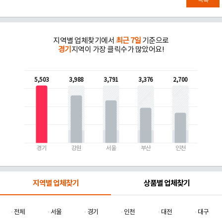
목록
지역별 업체찾기에서
최근 7일
기준으로
경기
지역이 가장 클릭수가 많았어요!
5,503
3,988
3,791
3,376
2,700
경기
강원
서울
부산
인천
지역별 업체찾기
상품별 업체찾기
전체
서울
경기
인천
대전
대구