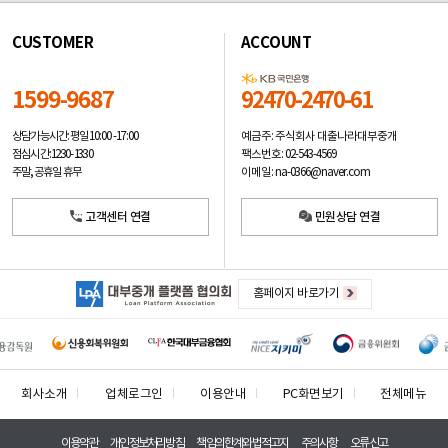
CUSTOMER
ACCOUNT
1599-9687
92470-2470-61
예금주: 주식회사 대출나라대부중개
상담가능시간: 평일
10:00 -17:00
팩스번호: 02-543-4569
점심시간: 12:30 - 13:30
이메일: na-0366@naver.com
주말, 공휴일 휴무
고객센터 연결
민원상담 연결
홈페이지 바로가기
회사소개
업체로그인
이용안내
PC화면보기
전체메뉴
이용약관
개인정보처리방침
책임의한계와법적고지
주의사항
오류신고