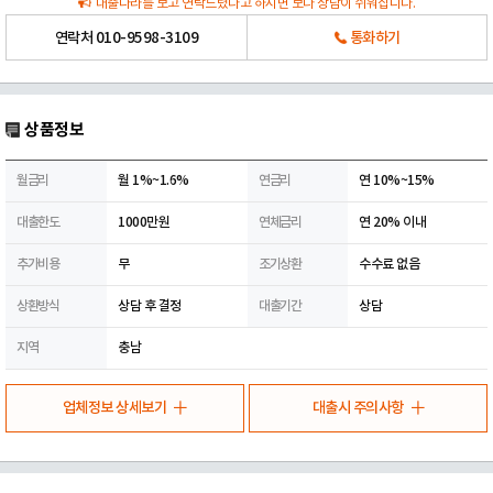
대출나라를 보고 연락드렸다고 하시면 보다 상담이 쉬워집니다.
연락처
010-9598-3109
통화하기
상품정보
월금리
월 1%~1.6%
연금리
연 10%~15%
대출한도
1000만원
연체금리
연 20% 이내
추가비용
무
조기상환
수수료 없음
상환방식
상담 후 결정
대출기간
상담
지역
충남
업체정보 상세보기
대출시 주의사항