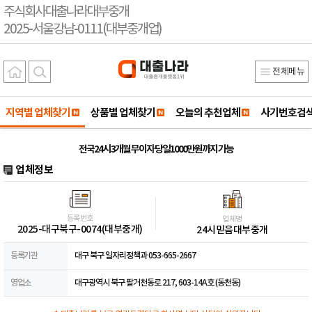
주식회사대출나라대부중개
2025-서울강남-0111(대부중개업)
전체메뉴
지역별 업체찾기
상품별 업체찾기
오늘의 추천업체
사기번호검
전국24시 3개월 무이자 당일1000만원까지 가능
업체정보
등록번호
업체명
2025-대구북구-0074(대부중개)
24시믿음대부중개
등록기관
대구 북구 일자리정책과 053-665-2667
영업소
대구광역시 북구 팔거천동로 217, 603-14A호 (동천동)