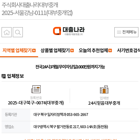
주식회사대출나라대부중개
2025-서울강남-0111(대부중개업)
전체메뉴
지역별 업체찾기
상품별 업체찾기
오늘의 추천업체
사기번호검
전국24시 3개월 무이자 당일1000만원까지 가능
업체정보
등록번호
업체명
2025-대구북구-0074(대부중개)
24시믿음대부중개
등록기관
대구 북구 일자리정책과 053-665-2667
영업소
대구광역시 북구 팔거천동로 217, 603-14A호 (동천동)