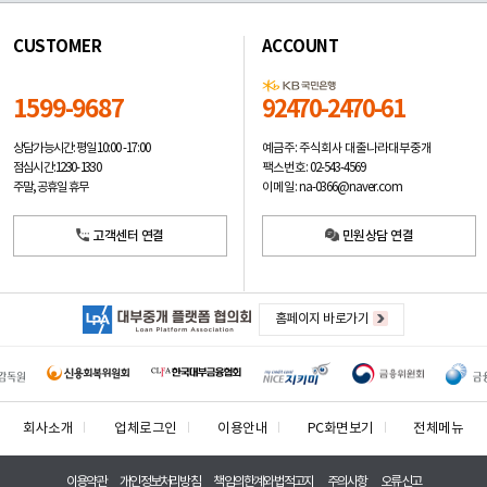
CUSTOMER
ACCOUNT
1599-9687
92470-2470-61
예금주: 주식회사 대출나라대부중개
상담가능시간: 평일
10:00 -17:00
팩스번호: 02-543-4569
점심시간: 12:30 - 13:30
이메일: na-0366@naver.com
주말, 공휴일 휴무
고객센터 연결
민원상담 연결
홈페이지 바로가기
회사소개
업체로그인
이용안내
PC화면보기
전체메뉴
이용약관
개인정보처리방침
책임의한계와법적고지
주의사항
오류신고