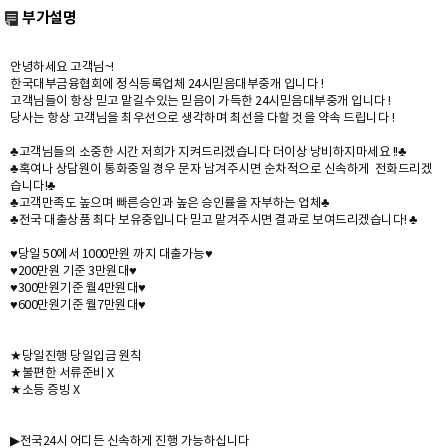
부가설명
안녕하세요 고객님~!
한국대부금융협회에 정식등록업체 24시믿음대부중개 입니다 !
고객님들이 항상 믿고 맡길수있는 믿음이 가득한 24시믿음대부중개 입니다 !
당사는 항상 고객님을 최우선으로 생각하며 최선을 다할 것을 약속 드립니다 !
♣고객님들의 소중한 시간 저희가 지켜드리겠습니다 더이상 낭비하지마세요 !!♣
♣혹여나 상담원이 통화중일 경우 문자 남겨주시면 순차적으로 신속하게 전화드리겠
습니다!♣
♣고객만족도 높으며 빠른승인과 높은 승인률을 자부하는 업체♣
♣전국 대출상품 최다 보유중입니다 믿고 맡겨주시면 결과로 보여드리겠습니다! ♣
♥당일 50에서 1000만원 까지 대출가능♥
♥200만원 기준 3만원대♥
♥300만원기준 월4만원대♥
♥600만원기준 월7만원대♥
★당일진행 당일입금 원칙
★불편한 서류준비 X
★소등 증빙 X
▶전국24시 어디든 신속하게 진행 가능하십니다