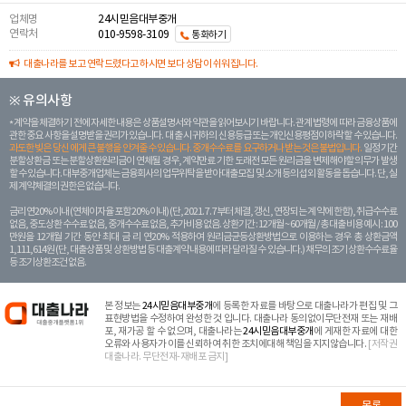
업체명
24시믿음대부중개
연락처
010-9598-3109
통화하기
대출나라를 보고 연락드렸다고 하시면 보다 상담이 쉬워집니다.
※ 유의사항
계약을 체결하기 전에 자세한 내용은 상품설명서와 약관을 읽어보시기 바랍니다. 관계 법령에 따라 금융상품에
관한 중요 사항을 설명받을 권리가 있습니다. 대 출 시 귀하의 신용등급 또는 개인신용평점이 하락할 수 있습니다.
과도한 빚은 당신 에게 큰 불행을 안겨줄 수 있습니다. 중개수수료를 요구하거나 받는 것은 불법입니다.
일정 기간
분할상환금 또는 분할상환원리금이 연체될 경우, 계약만료 기한 도래전 모든 원리금을 변제해야할 의무가 발생
할 수 있습니다. 대부중개업체는 금융회사의 업무위탁을 받아 대출모집 및 소개 등의 섭외 활동을 돕습니다. 단, 실
제 계약체결의 권한은 없습니다.
금리 연20% 이내 (연체이자율 포함 20% 이내) (단, 2021. 7. 7부터 체결, 갱신, 연장되는 계 약에 한함), 취급수수료
없음, 중도상환 수수료 없음, 중개수수료 없음, 추가비용 없음. 상환기간 : 12개월 ~ 60개월 / 총 대출 비용 예시 : 100
만원을 12개월 기간 동안 최대 금 리 연20% 적용하여 원리금균등상환방법으로 이용하는 경우 총 상환금액
1,111,614원 (단, 대출상품 및 상환방법 등 대출계약 내용에 따라 달라질 수 있습니다.) 채무의 조기 상환수수료율
등 조기상환조건 없음.
본 정보는
24시믿음대부중개
에 등록한 자료를 바탕으로 대출나라가 편집 및 그
표현방법을 수정하여 완성한 것 입니다. 대출나라 동의없이무단전재 또는 재배
포, 재가공 할 수 없으며, 대출나라는
24시믿음대부중개
에 게재한 자료에 대한
오류와 사용자가 이를 신뢰하여 취한 조치에대해 책임을 지지않습니다.
[저작권
대출나라. 무단전재-재배포 금지]