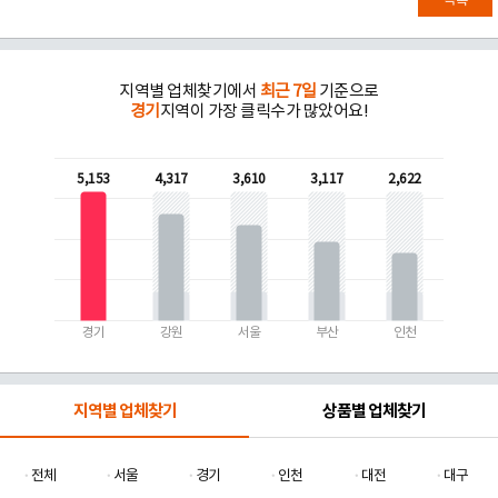
목록
지역별 업체찾기에서
최근 7일
기준으로
경기
지역이 가장 클릭수가 많았어요!
5,153
4,317
3,610
3,117
2,622
경기
강원
서울
부산
인천
지역별 업체찾기
상품별 업체찾기
전체
서울
경기
인천
대전
대구