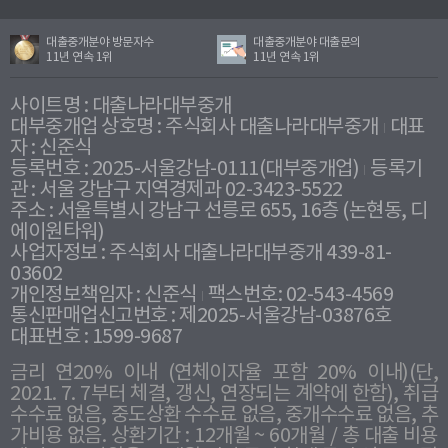
대출중개분야 방문자수
대출중개분야 대출문의
11년 연속 1위
11년 연속 1위
사이트명 : 대출나라대부중개
대부중개업 상호명 : 주식회사 대출나라대부중개
대표
자 : 신준식
등록번호 : 2025-서울강남-0111(대부중개업)
등록기
관 : 서울 강남구 지역경제과 02-3423-5522
주소 : 서울특별시 강남구 선릉로 655, 16층 (논현동, 디
에이원타워)
사업자정보 : 주식회사 대출나라대부중개 439-81-
03602
개인정보책임자 : 신준식
팩스번호: 02-543-4569
통신판매업신고번호 : 제2025-서울강남-03876호
대표번호 : 1599-9687
금리 연20% 이내 (연체이자율 포함 20% 이내)(단,
2021. 7. 7부터 체결, 갱신, 연장되는 계약에 한함), 취급
수수료 없음, 중도상환 수수료 없음, 중개수수료 없음, 추
가비용 없음. 상환기간 : 12개월 ~ 60개월 / 총 대출 비용