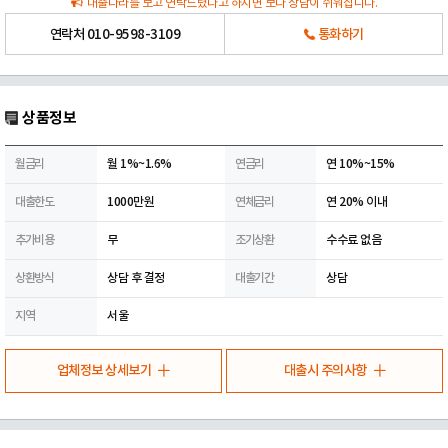
대출나라를 보고 연락드렸다고 하시면 보다 상담이 쉬워집니다.
연락처
010-9598-3109
통화하기
상품정보
월금리
월 1%~1.6%
연금리
연 10%~15%
대출한도
1000만원
연체금리
연 20% 이내
추가비용
무
조기상환
수수료 없음
상환방식
상담 후 결정
대출기간
상담
지역
서울
업체정보 상세보기
대출시 주의사항