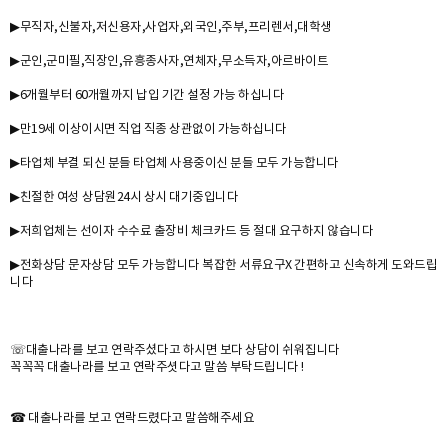
▶무직자,신불자,저신용자,사업자,외국인,주부,프리렌서,대학생
▶군인,군미필,직장인,유흥종사자,연체자,무소득자,아르바이트
▶6개월부터 60개월까지 납입 기간 설정 가능 하십니다
▶만19세 이상이시면 직업 직종 상관없이 가능하십니다
▶타업체 부결 되신 분들 타업체 사용중이신 분들 모두 가능합니다
▶친절한 여성 상담원24시 상시 대기중입니다
▶저희업체는 선이자 수수료 출장비 체크카드 등 절대 요구하지 않습니다
▶전화상담 문자상담 모두 가능합니다 복잡한 서류요구X 간편하고 신속하게 도와드립
니다
☏대출나라를 보고 연락주셨다고 하시면 보다 상담이 쉬워집니다
꼭꼭꼭 대출나라를 보고 연락주셧다고 말씀 부탁드립니다 !
☎ 대출나라를 보고 연락드렸다고 말씀해주세요