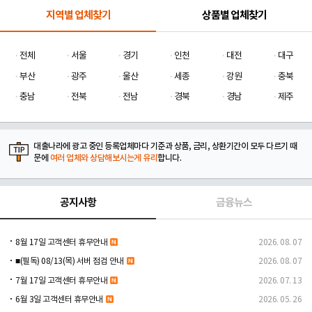
지역별 업체찾기
상품별 업체찾기
전체
서울
경기
인천
대전
대구
부산
광주
울산
세종
강원
충북
충남
전북
전남
경북
경남
제주
대출나라에 광고 중인 등록업체마다 기준과 상품, 금리, 상환기간이 모두 다르기 때
문에
여러 업체와 상담해보시는게 유리
합니다.
공지사항
금융뉴스
8월 17일 고객센터 휴무안내
2026. 08. 07
■(필독) 08/13(목) 서버 점검 안내
2026. 08. 07
7월 17일 고객센터 휴무안내
2026. 07. 13
6월 3일 고객센터 휴무안내
2026. 05. 26