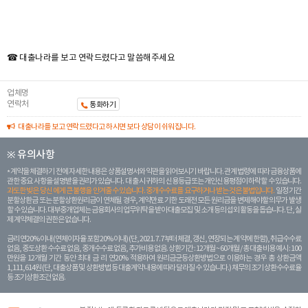
☎ 대출나라를 보고 연락드렸다고 말씀해주세요
업체명
연락처
통화하기
대출나라를 보고 연락드렸다고 하시면 보다 상담이 쉬워집니다.
※ 유의사항
계약을 체결하기 전에 자세한 내용은 상품설명서와 약관을 읽어보시기 바랍니다. 관계 법령에 따라 금융상품에
관한 중요 사항을 설명받을 권리가 있습니다. 대 출 시 귀하의 신용등급 또는 개인신용평점이 하락할 수 있습니다.
과도한 빚은 당신 에게 큰 불행을 안겨줄 수 있습니다. 중개수수료를 요구하거나 받는 것은 불법입니다.
일정 기간
분할상환금 또는 분할상환원리금이 연체될 경우, 계약만료 기한 도래전 모든 원리금을 변제해야할 의무가 발생
할 수 있습니다. 대부중개업체는 금융회사의 업무위탁을 받아 대출모집 및 소개 등의 섭외 활동을 돕습니다. 단, 실
제 계약체결의 권한은 없습니다.
금리 연20% 이내 (연체이자율 포함 20% 이내) (단, 2021. 7. 7부터 체결, 갱신, 연장되는 계 약에 한함), 취급수수료
없음, 중도상환 수수료 없음, 중개수수료 없음, 추가비용 없음. 상환기간 : 12개월 ~ 60개월 / 총 대출 비용 예시 : 100
만원을 12개월 기간 동안 최대 금 리 연20% 적용하여 원리금균등상환방법으로 이용하는 경우 총 상환금액
1,111,614원 (단, 대출상품 및 상환방법 등 대출계약 내용에 따라 달라질 수 있습니다.) 채무의 조기 상환수수료율
등 조기상환조건 없음.