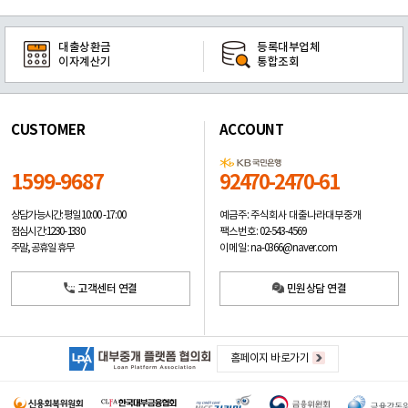
대출상환금
등록대부업체
이자계산기
통합조회
CUSTOMER
ACCOUNT
1599-9687
92470-2470-61
예금주: 주식회사 대출나라대부중개
상담가능시간: 평일
10:00 -17:00
팩스번호: 02-543-4569
점심시간: 12:30 - 13:30
이메일: na-0366@naver.com
주말, 공휴일 휴무
고객센터 연결
민원상담 연결
홈페이지 바로가기