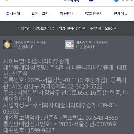
회사소개
업체로그인
이용안내
PC화면보기
전체메뉴
이용약관
개인정보처리방침
책임의한계와법적고지
주의사항
오류신고
대출중개분야 방문자수
대출중개분야 대출문의
11년 연속 1위
11년 연속 1위
사이트명 : 대출나라대부중개
대부중개업 상호명 : 주식회사 대출나라대부중개
대표
자 : 신준식
등록번호 : 2025-서울강남-0111(대부중개업)
등록기
관 : 서울 강남구 지역경제과 02-3423-5522
주소 : 서울특별시 강남구 선릉로 655, 16층 (논현동, 디
에이원타워)
사업자정보 : 주식회사 대출나라대부중개 439-81-
03602
개인정보책임자 : 신준식
팩스번호: 02-543-4569
통신판매업신고번호 : 제2025-서울강남-03876호
대표번호 : 1599-9687