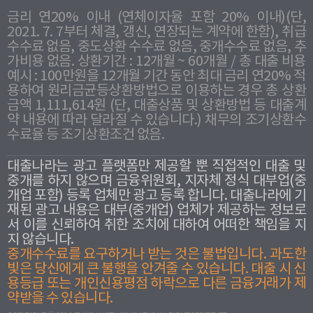
금리 연20% 이내 (연체이자율 포함 20% 이내)(단,
2021. 7. 7부터 체결, 갱신, 연장되는 계약에 한함), 취급
수수료 없음, 중도상환 수수료 없음, 중개수수료 없음, 추
가비용 없음. 상환기간 : 12개월 ~ 60개월 / 총 대출 비용
예시 : 100만원을 12개월 기간 동안 최대 금리 연20% 적
용하여 원리금균등상환방법으로 이용하는 경우 총 상환
금액 1,111,614원 (단, 대출상품 및 상환방법 등 대출계
약 내용에 따라 달라질 수 있습니다.) 채무의 조기상환수
수료율 등 조기상환조건 없음.
대출나라는 광고 플랫폼만 제공할 뿐 직접적인 대출 및
중개를 하지 않으며 금융위원회, 지자체 정식 대부업(중
개업 포함) 등록 업체만 광고 등록 합니다. 대출나라에 기
재된 광고 내용은 대부(중개업) 업체가 제공하는 정보로
서 이를 신뢰하여 취한 조치에 대하여 어떠한 책임을 지
지 않습니다.
중개수수료를 요구하거나 받는 것은 불법입니다. 과도한
빛은 당신에게 큰 불행을 안겨줄 수 있습니다. 대출 시 신
용등급 또는 개인신용평점 하락으로 다른 금융거래가 제
약받을 수 있습니다.