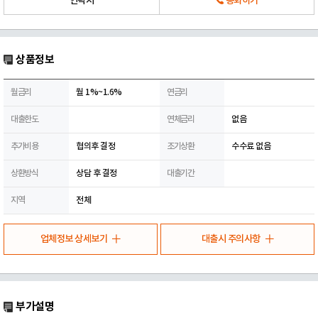
연락처
통화하기
상품정보
월금리
월 1%~1.6%
연금리
대출한도
연체금리
없음
추가비용
협의후 결정
조기상환
수수료 없음
상환방식
상담 후 결정
대출기간
지역
전체
업체정보 상세보기
대출시 주의사항
부가설명