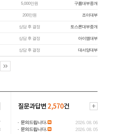
5,000만원
구름대부중개
200만원
조이대부
상담 후 결정
토스론대부중개
상담 후 결정
아이엠대부
상담 후 결정
대서양대부
질문과답변
2,570
건
문의드립니다.
7
2026. 08. 06
문의드립니다.
3
2026. 08. 05