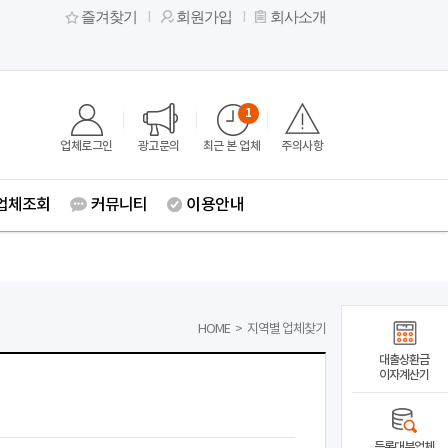
즐겨찾기
회원가입
회사소개
1
업체로그인
광고문의
최근 본 업체
주의사항
업체조회
커뮤니티
이용안내
HOME
>
지역별 업체찾기
대출상환금
이자계산기
등록대부업체