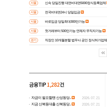
신속 당일진행 대면비대면5000정식등록업체
서울
전국비대면24시 당일입금
서울
바로입금 당일최대300만가능
서울
첫거래부터 500만가능 연체자 무직자가능
서울
직장인 10개월분할 법무사 공인 정식허가업체
경기
금융TIP
1,282
건
자금이 필요할땐 산성동당..
2026. 07. 21
지금 산북동대출 산북동당..
2026. 07. 21