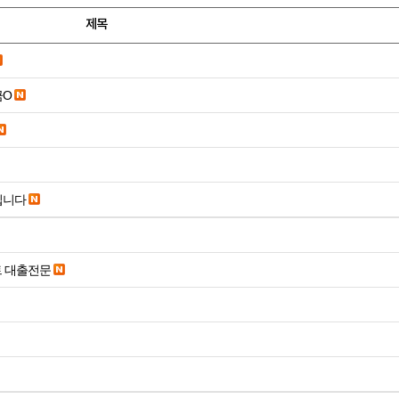
제목
금O
립니다
트 대출전문