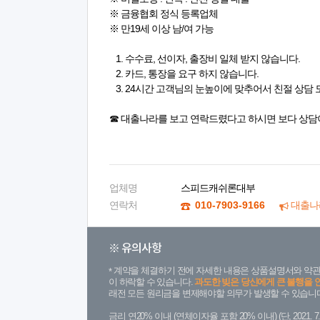
※ 금융협회 정식 등록업체
※ 만19세 이상 남/여 가능
1. 수수료, 선이자, 출장비 일체 받지 않습니다.
2. 카드, 통장을 요구 하지 않습니다.
3. 24시간 고객님의 눈높이에 맞추어서 친절 상담
☎ 대출나라를 보고 연락드렸다고 하시면 보다 상담
업체명
스피드캐쉬론대부
연락처
010-7903-9166
대출나
※ 유의사항
계약을 체결하기 전에 자세한 내용은 상품설명서와 약관
이 하락할 수 있습니다.
과도한 빚은 당신에게 큰 불행을 
래전 모든 원리금을 변제해야할 의무가 발생할 수 있습니다
금리 연20% 이내 (연체이자율 포함 20% 이내) (단, 2021