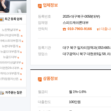
업체정보
등록번호
2025-대구북구-0058(대부)
최근 등록 업체
업체명
스피드캐쉬론대부
연락처
010-7903-9166
대출나
노란햇살대부
24시여성대부중..
더베스트대부중개
뉴본대부중개
등록기관
대구 북구 일자리정책과( 053-665-2
뉴골드대부중개
영업소
대구광역시 북구 대현로9길 58, 라온
뉴골드대부
파파파이낸셜대부
더편한24시대부..
하데스대부중개
상품정보
(주)정원자산운..
월금리
월 1%~1.6%
자주묻는 질문
대출한도
100만원