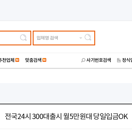
업체명 검색
추천업체
맞춤검색
사기번호검색
정식
전국24시 300대출시 월5만원대 당일입금OK