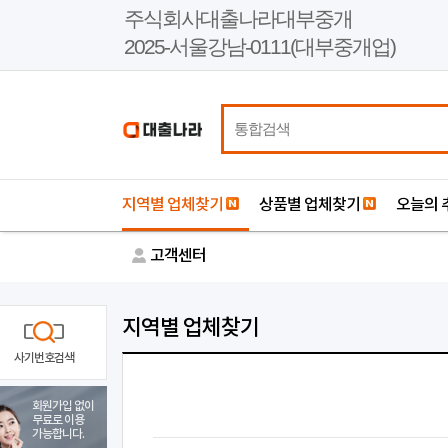
본
주식회사대출나라대부중개
문
2025-서울강남-0111(대부중개업)
바
로
가
기
지역별 업체찾기
상품별 업체찾기
오늘의 
고객센터
지역별 업체찾기
사기번호검색
회원가입 없이
무료로 이용
가능합니다.