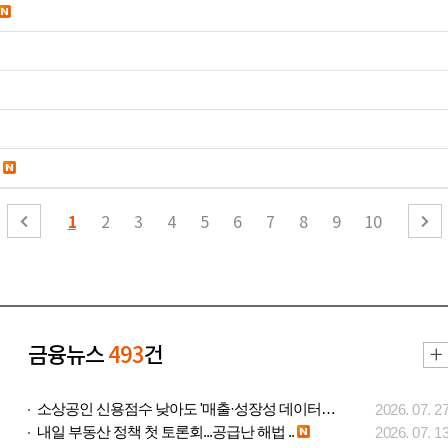
1
2
3
4
5
6
7
8
9
10
금융뉴스
493
건
소상공인 신용점수 낮아도 '매출·성장성 데이터..
2026. 07. 2
내일 부동산 정책 첫 토론회...공급난 해법 ..
2026. 07. 1