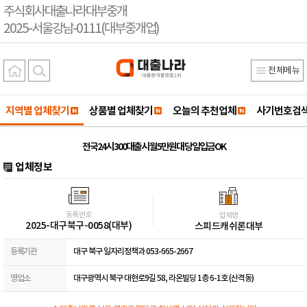
주식회사대출나라대부중개
2025-서울강남-0111(대부중개업)
전체메뉴
지역별 업체찾기
상품별 업체찾기
오늘의 추천업체
사기번호검
전국24시 300대출시 월5만원대 당일입금OK
업체정보
등록번호
업체명
2025-대구북구-0058(대부)
스피드캐쉬론대부
등록기관
대구 북구 일자리정책과 053-665-2667
영업소
대구광역시 북구 대현로9길 58, 라온빌딩 1층 6-1호 (산격동)