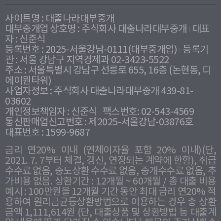
사이트명 : 대출나라대부중개
대부중개업 상호명 : 주식회사 대출나라대부중개
대표
자 : 신준식
등록번호 : 2025-서울강남-0111(대부중개업)
등록기
관 : 서울 강남구 지역경제과 02-3423-5522
주소 : 서울특별시 강남구 선릉로 655, 16층 (논현동, 디
에이원타워)
사업자정보 : 주식회사 대출나라대부중개 439-81-
03602
개인정보책임자 : 신준식
팩스번호: 02-543-4569
통신판매업신고번호 : 제2025-서울강남-03876호
대표번호 : 1599-9687
금리 연20% 이내 (연체이자율 포함 20% 이내)(단,
2021. 7. 7부터 체결, 갱신, 연장되는 계약에 한함), 취급
수수료 없음, 중도상환 수수료 없음, 중개수수료 없음, 추
가비용 없음. 상환기간 : 12개월 ~ 60개월 / 총 대출 비용
예시 : 100만원을 12개월 기간 동안 최대 금리 연20% 적
용하여 원리금균등상환방법으로 이용하는 경우 총 상환
금액 1,111,614원 (단, 대출상품 및 상환방법 등 대출계