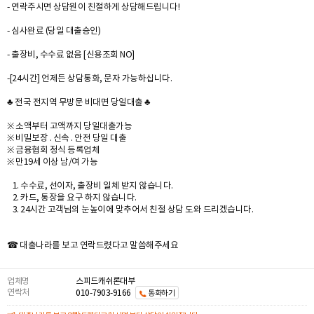
- 연락주시면 상담원이 친절하게 상담해드립니다!
- 심사완료 (당일 대출승인)
- 출장비, 수수료 없음 [신용조회 NO]
-[24시간] 언제든 상담통화, 문자 가능하십니다.
♣ 전국 전지역 무방문 비대면 당일대출 ♣
※ 소액부터 고액까지 당일대출가능
※ 비밀보장 . 신속 . 안전 당일 대출
※ 금융협회 정식 등록업체
※ 만19세 이상 남/여 가능
1. 수수료, 선이자, 출장비 일체 받지 않습니다.
2. 카드, 통장을 요구 하지 않습니다.
3. 24시간 고객님의 눈높이에 맞추어서 친절 상담 도와 드리겠습니다.
☎ 대출나라를 보고 연락드렸다고 말씀해주세요
업체명
스피드캐쉬론대부
연락처
010-7903-9166
통화하기