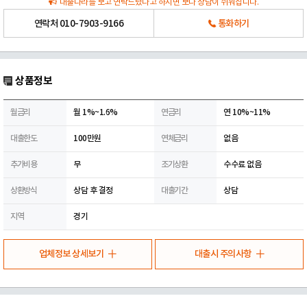
대출나라를 보고 연락드렸다고 하시면 보다 상담이 쉬워집니다.
연락처
010-7903-9166
통화하기
상품정보
월금리
월 1%~1.6%
연금리
연 10%~11%
대출한도
100만원
연체금리
없음
추가비용
무
조기상환
수수료 없음
상환방식
상담 후 결정
대출기간
상담
지역
경기
업체정보 상세보기
대출시 주의사항