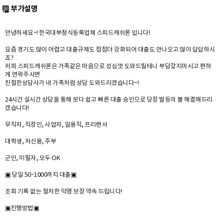
부가설명
안녕하세요~! 한국대부정식등록업체 스피드캐쉬론 입니다!
요즘 경기도 많이 어렵고 대출규제도 점점더 강화되어 대출도 안나오고 많이 답답하시
죠?
저희 스피드캐쉬론은 가족같은 마음으로 성심껏 도와드릴테니 부담갖지마시고 편하
게 연락주시면
친절한상담사가 내 가족처럼 상담 도와드리겠습니다~!
24시간 실시간 상담을 통해 보다 쉽고 빠른 대출 승인으로 당장 발등의 불 해결해드리
겠습니다!
무직자, 직장인, 사업자, 일용직, 프리랜서
대학생, 저신용, 주부
군인, 미필자, 모두 OK
▣ 당일 50~1000까지 대출▣
조회 기록 없는 철저한 익명 보장 약속 드립니다!
▣진행방법▣