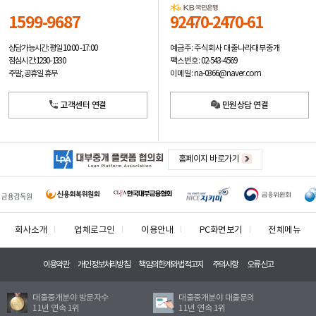
1599-9687
92470-2470-61
예금주: 주식회사 대출나라대부중개
상담가능시간: 평일
10:00 -17:00
팩스번호: 02-543-4569
점심시간: 12:30 - 13:30
이메일: na-0366@naver.com
주말, 공휴일 휴무
고객센터 연결
민원상담 연결
홈페이지 바로가기
회사소개
업체로그인
이용안내
PC화면보기
전체메뉴
이용약관
개인정보처리방침
책임의한계와법적고지
주의사항
오류신고
대출중개분야 방문자수
대출중개분야 대출문의
11년 연속 1위
11년 연속 1위