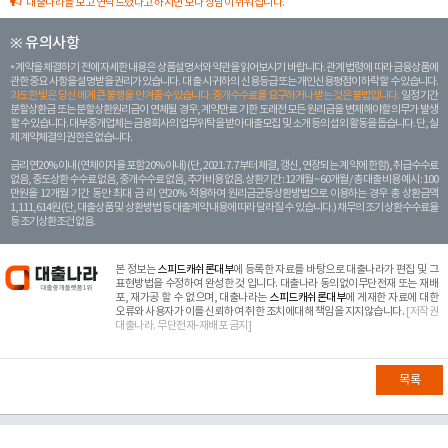
대출나라를 보고 연락드렸다고 하시면 보다 상담이 쉬워집니다.
※ 유의사항
계약을 체결하기 전에 자세한 내용은 상품설명서와 약관을 읽어보시기 바랍니다. 관계 법령에 따라 금융상품에
관한 중요 사항을 설명받을 권리가 있습니다. 대 출 시 귀하의 신용등급 또는 개인신용평점이 하락할 수 있습니다.
과도한 빚은 당신 에게 큰 불행을 안겨줄 수 있습니다. 중개수수료를 요구하거나 받는 것은 불법입니다.
일정 기간
분할상환금 또는 분할상환원리금이 연체될 경우, 계약만료 기한 도래전 모든 원리금을 변제해야할 의무가 발생
할 수 있습니다. 대부중개업체는 금융회사의 업무위탁을 받아 대출모집 및 소개 등의 섭외 활동을 돕습니다. 단, 실
제 계약체결의 권한은 없습니다.
금리 연20% 이내 (연체이자율 포함 20% 이내) (단, 2021. 7. 7부터 체결, 갱신, 연장되는 계 약에 한함), 취급수수료
없음, 중도상환 수수료 없음, 중개수수료 없음, 추가비용 없음. 상환기간 : 12개월 ~ 60개월 / 총 대출 비용 예시 : 100
만원을 12개월 기간 동안 최대 금 리 연20% 적용하여 원리금균등상환방법으로 이용하는 경우 총 상환금액
1,111,614원 (단, 대출상품 및 상환방법 등 대출계약 내용에 따라 달라질 수 있습니다.) 채무의 조기 상환수수료율
등 조기상환조건 없음.
본 정보는
스피드캐쉬론대부
에 등록한 자료를 바탕으로 대출나라가 편집 및 그
표현방법을 수정하여 완성한 것 입니다. 대출나라 동의없이무단전재 또는 재배
포, 재가공 할 수 없으며, 대출나라는
스피드캐쉬론대부
에 게재한 자료에 대한
오류와 사용자가 이를 신뢰하여 취한 조치에대해 책임을 지지않습니다.
[저작권
대출나라. 무단전재-재배포 금지]
목록