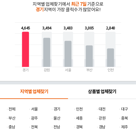
지역별 업체찾기에서
최근 7일
기준으로
경기
지역이 가장 클릭수가 많았어요!
4,645
3,494
3,483
3,005
2,840
경기
강원
서울
부산
인천
지역별 업체찾기
상품별 업체찾기
전체
서울
경기
인천
대전
대구
부산
광주
울산
세종
강원
충북
충남
전북
전남
경북
경남
제주