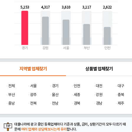
5,153
4,317
3,610
3,117
2,622
경기
강원
서울
부산
인천
지역별 업체찾기
상품별 업체찾기
전체
서울
경기
인천
대전
대구
부산
광주
울산
세종
강원
충북
충남
전북
전남
경북
경남
제주
대출나라에 광고 중인 등록업체마다 기준과 상품, 금리, 상환기간이 모두 다르기 때
문에
여러 업체와 상담해보시는게 유리
합니다.