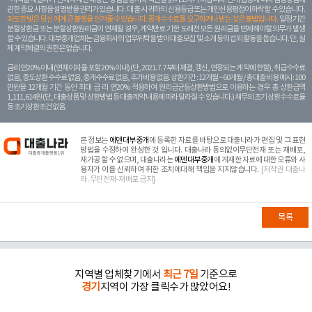
관한 중요 사항을 설명받을 권리가 있습니다. 대 출 시 귀하의 신용등급 또는 개인신용평점이 하락할 수 있습니다.
과도한 빚은 당신 에게 큰 불행을 안겨줄 수 있습니다. 중개수수료를 요구하거나 받는 것은 불법입니다.
일정 기간
분할상환금 또는 분할상환원리금이 연체될 경우, 계약만료 기한 도래전 모든 원리금을 변제해야할 의무가 발생
할 수 있습니다. 대부중개업체는 금융회사의 업무위탁을 받아 대출모집 및 소개 등의 섭외 활동을 돕습니다. 단, 실
제 계약체결의 권한은 없습니다.
금리 연20% 이내 (연체이자율 포함 20% 이내) (단, 2021. 7. 7부터 체결, 갱신, 연장되는 계 약에 한함), 취급수수료
없음, 중도상환 수수료 없음, 중개수수료 없음, 추가비용 없음. 상환기간 : 12개월 ~ 60개월 / 총 대출 비용 예시 : 100
만원을 12개월 기간 동안 최대 금 리 연20% 적용하여 원리금균등상환방법으로 이용하는 경우 총 상환금액
1,111,614원 (단, 대출상품 및 상환방법 등 대출계약 내용에 따라 달라질 수 있습니다.) 채무의 조기 상환수수료율
등 조기상환조건 없음.
본 정보는
에덴대부중개
에 등록한 자료를 바탕으로 대출나라가 편집 및 그 표현
방법을 수정하여 완성한 것 입니다. 대출나라 동의없이무단전재 또는 재배포,
재가공 할 수 없으며, 대출나라는
에덴대부중개
에 게재한 자료에 대한 오류와 사
용자가 이를 신뢰하여 취한 조치에대해 책임을 지지않습니다.
[저작권 대출나
라. 무단전재-재배포 금지]
목록
지역별 업체찾기에서
최근 7일
기준으로
경기
지역이 가장 클릭수가 많았어요!