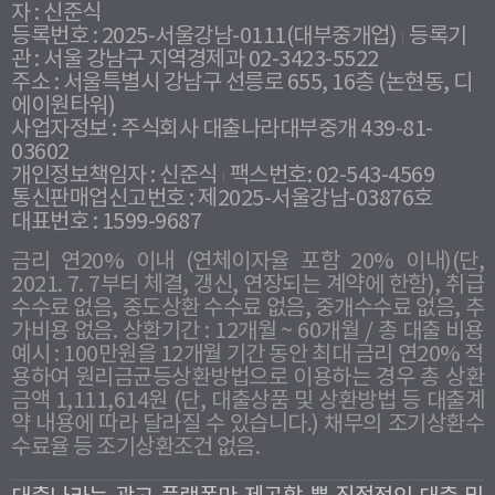
자 : 신준식
등록번호 : 2025-서울강남-0111(대부중개업)
등록기
관 : 서울 강남구 지역경제과 02-3423-5522
주소 : 서울특별시 강남구 선릉로 655, 16층 (논현동, 디
에이원타워)
사업자정보 : 주식회사 대출나라대부중개 439-81-
03602
개인정보책임자 : 신준식
팩스번호: 02-543-4569
통신판매업신고번호 : 제2025-서울강남-03876호
대표번호 : 1599-9687
금리 연20% 이내 (연체이자율 포함 20% 이내)(단,
2021. 7. 7부터 체결, 갱신, 연장되는 계약에 한함), 취급
수수료 없음, 중도상환 수수료 없음, 중개수수료 없음, 추
가비용 없음. 상환기간 : 12개월 ~ 60개월 / 총 대출 비용
예시 : 100만원을 12개월 기간 동안 최대 금리 연20% 적
용하여 원리금균등상환방법으로 이용하는 경우 총 상환
금액 1,111,614원 (단, 대출상품 및 상환방법 등 대출계
약 내용에 따라 달라질 수 있습니다.) 채무의 조기상환수
수료율 등 조기상환조건 없음.