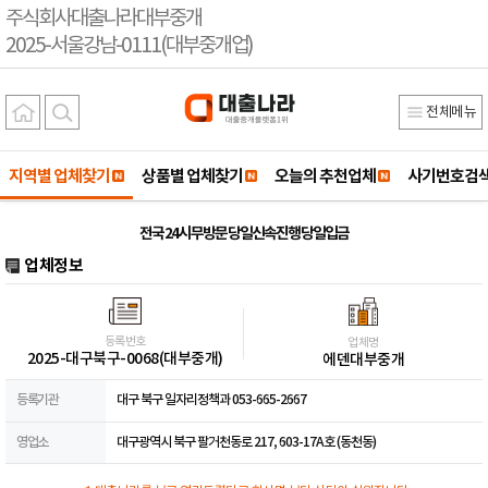
주식회사대출나라대부중개
2025-서울강남-0111(대부중개업)
전체메뉴
지역별 업체찾기
상품별 업체찾기
오늘의 추천업체
사기번호검
전국 24시 무방문 당일신속진행 당일입금
업체정보
등록번호
업체명
2025-대구북구-0068(대부중개)
에덴대부중개
등록기관
대구 북구 일자리정책과 053-665-2667
영업소
대구광역시 북구 팔거천동로 217, 603-17A호 (동천동)