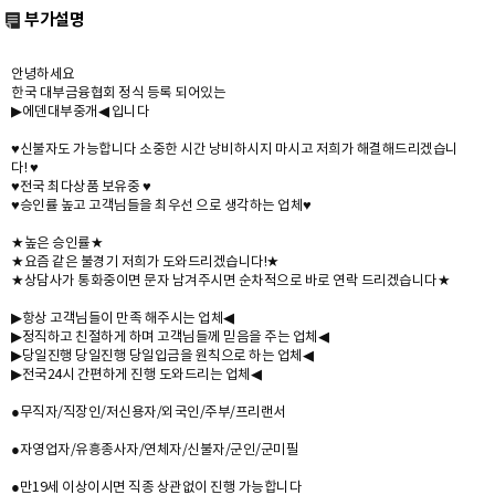
부가설명
안녕하세요
한국 대부금융협회 정식 등록 되어있는
▶에덴대부중개◀ 입니다
♥신불자도 가능합니다 소중한 시간 낭비하시지 마시고 저희가 해결해드리겠습니
다! ♥
♥전국 최다상품 보유중 ♥
♥승인률 높고 고객님들을 최우선 으로 생각하는 업체♥
★높은 승인률★
★요즘 같은 불경기 저희가 도와드리겠습니다!★
★상담사가 통화중이면 문자 남겨주시면 순차적으로 바로 연락 드리겠습니다★
▶항상 고객님들이 만족 해주시는 업체◀
▶정직하고 친절하게 하며 고객님들께 믿음을 주는 업체◀
▶당일진행 당일진행 당일입금을 원칙으로 하는 업체◀
▶전국24시 간편하게 진행 도와드리는 업체◀
●무직자/직장인/저신용자/외국인/주부/프리랜서
●자영업자/유흥종사자/연체자/신불자/군인/군미필
●만19세 이상이시면 직종 상관없이 진행 가능합니다