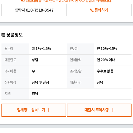
대출나라를 보고 연락드렸다고 하시면 보다 상담이 쉬워집니다.
연락처
010-7518-3947
통화하기
상품정보
월금리
월 1%~1.6%
연금리
연 10%~15%
대출한도
상담
연체금리
연 20% 이내
추가비용
무
조기상환
수수료 없음
상환방식
상담 후 결정
대출기간
상담
지역
충남
업체정보 상세보기
대출시 주의사항