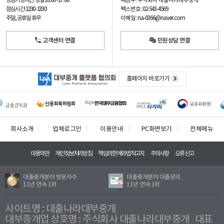
예금주: 주식회사 대출나라대부중개
상담가능시간: 평일
10:00 -17:00
팩스번호: 02-543-4569
점심시간: 12:30 - 13:30
이메일: na-0366@naver.com
주말, 공휴일 휴무
고객센터 연결
민원상담 연결
홈페이지 바로가기
회사소개
업체로그인
이용안내
PC화면보기
전체메뉴
이용약관
개인정보처리방침
책임의한계와법적고지
주의사항
오류신고
대출중개분야 방문자수
대출중개분야 대출문의
11년 연속 1위
11년 연속 1위
사이트명 : 대출나라대부중개
대부중개업 상호명 : 주식회사 대출나라대부중개
대표