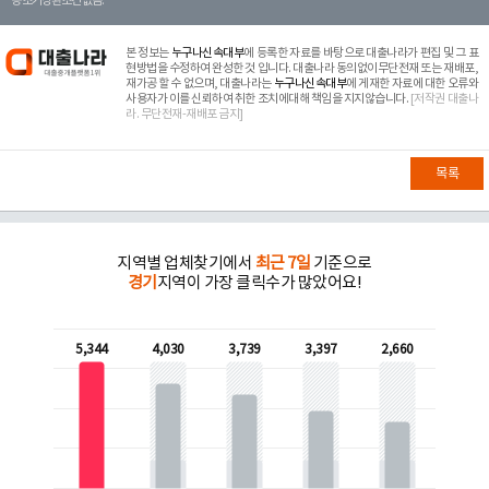
등 조기상환조건 없음.
본 정보는
누구나신속대부
에 등록한 자료를 바탕으로 대출나라가 편집 및 그 표
현방법을 수정하여 완성한 것 입니다. 대출나라 동의없이무단전재 또는 재배포,
재가공 할 수 없으며, 대출나라는
누구나신속대부
에 게재한 자료에 대한 오류와
사용자가 이를 신뢰하여 취한 조치에대해 책임을 지지않습니다.
[저작권 대출나
라. 무단전재-재배포 금지]
목록
지역별 업체찾기에서
최근 7일
기준으로
경기
지역이 가장 클릭수가 많았어요!
5,344
4,030
3,739
3,397
2,660