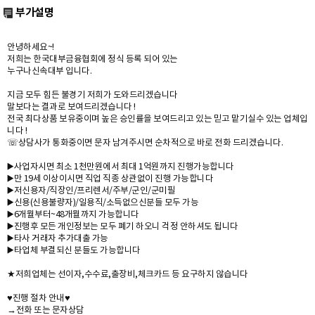
부가설명
안녕하세요~!
저희는 한국대부금융협회에 정식 등록 되어 있는
누구나신속대부 입니다.
지금 모두 힘든 불경기 저희가 도와드리겠습니다
말보다는 결과로 보여드리겠습니다 !
전국 최다상품 보유중이며 높은 승인률을 보여드리고 있는 믿고 맡기실수 있는 업체입
니다 !
☏상담사가 통화중이면 문자 남겨주시면 순차적으로 바로 전화 드리겠습니다.
▶️사업자시면 최소 1천만원에서 최대 1억원까지 진행가능합니다
▶️만 19세 이상이시면 직업 직종 상관없이 진행 가능합니다
▶️저신용자/직장인/프리렌서/주부/군인/군미필
▶️신용(신용불량자)/일용직/소득없으신분들 모두 가능
▶️6개월부터~48개월까지 가능합니다
▶️진행후 모든 개인정보는 모두 폐기 하오니 걱정 안하셔도 됩니다
▶️타사 거래자 추가대출 가능
▶️타업체 부결되신 분들도 가능합니다
★저희업체는 선이자,수수료,출장비,체크카드 등 요구하지 않습니다
♥️진행 절차 안내♥️
→전화 또는 문자상담