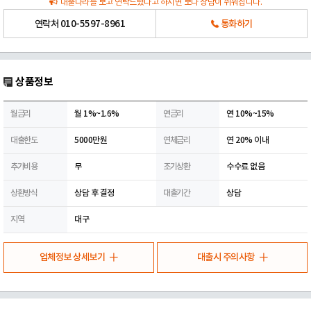
대출나라를 보고 연락드렸다고 하시면 보다 상담이 쉬워집니다.
연락처
010-5597-8961
통화하기
상품정보
월금리
월 1%~1.6%
연금리
연 10%~15%
대출한도
5000만원
연체금리
연 20% 이내
추가비용
무
조기상환
수수료 없음
상환방식
상담 후 결정
대출기간
상담
지역
대구
업체정보 상세보기
대출시 주의사항