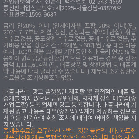
개인정보책임자 : 신준식
팩스번호: 02-543-4569
통신판매업신고번호 : 제2025-서울강남-03876호
대표번호 : 1599-9687
금리 연20% 이내 (연체이자율 포함 20% 이내)(단,
2021. 7. 7부터 체결, 갱신, 연장되는 계약에 한함), 취급
수수료 없음, 중도상환 수수료 없음, 중개수수료 없음, 추
가비용 없음. 상환기간 : 12개월 ~ 60개월 / 총 대출 비용
예시 : 100만원을 12개월 기간 동안 최대 금리 연20% 적
용하여 원리금균등상환방법으로 이용하는 경우 총 상환
금액 1,111,614원 (단, 대출상품 및 상환방법 등 대출계
약 내용에 따라 달라질 수 있습니다.) 채무의 조기상환수
수료율 등 조기상환조건 없음.
대출나라는 광고 플랫폼만 제공할 뿐 직접적인 대출 및
중개를 하지 않으며 금융위원회, 지자체 정식 대부업(중
개업 포함) 등록 업체만 광고 등록 합니다. 대출나라에 기
재된 광고 내용은 대부(중개업) 업체가 제공하는 정보로
서 이를 신뢰하여 취한 조치에 대하여 어떠한 책임을 지
지 않습니다.
중개수수료를 요구하거나 받는 것은 불법입니다. 과도한
빛은 당신에게 큰 불행을 안겨줄 수 있습니다. 대출 시 신