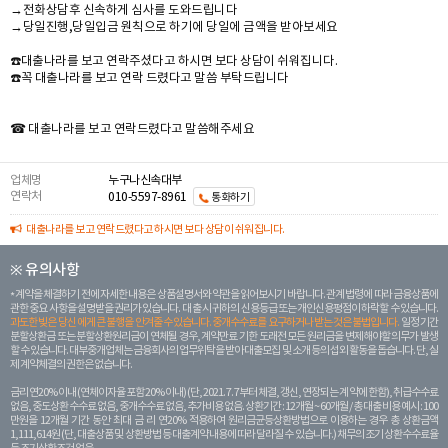
→전화상담후 신속하게 심사를 도와드립니다
→당일진행,당일입금 원칙으로 하기에 당일에 금액을 받아보세요
☎️대출나라를 보고 연락주셨다고 하시면 보다 상담이 쉬워집니다.
☎️꼭 대출나라를 보고 연락 드렸다고 말씀 부탁드립니다
☎ 대출나라를 보고 연락드렸다고 말씀해주세요
업체명
누구나신속대부
연락처
010-5597-8961
통화하기
대출나라를 보고 연락드렸다고 하시면 보다 상담이 쉬워집니다.
※ 유의사항
계약을 체결하기 전에 자세한 내용은 상품설명서와 약관을 읽어보시기 바랍니다. 관계 법령에 따라 금융상품에
관한 중요 사항을 설명받을 권리가 있습니다. 대 출 시 귀하의 신용등급 또는 개인신용평점이 하락할 수 있습니다.
과도한 빚은 당신 에게 큰 불행을 안겨줄 수 있습니다. 중개수수료를 요구하거나 받는 것은 불법입니다.
일정 기간
분할상환금 또는 분할상환원리금이 연체될 경우, 계약만료 기한 도래전 모든 원리금을 변제해야할 의무가 발생
할 수 있습니다. 대부중개업체는 금융회사의 업무위탁을 받아 대출모집 및 소개 등의 섭외 활동을 돕습니다. 단, 실
제 계약체결의 권한은 없습니다.
금리 연20% 이내 (연체이자율 포함 20% 이내) (단, 2021. 7. 7부터 체결, 갱신, 연장되는 계 약에 한함), 취급수수료
없음, 중도상환 수수료 없음, 중개수수료 없음, 추가비용 없음. 상환기간 : 12개월 ~ 60개월 / 총 대출 비용 예시 : 100
만원을 12개월 기간 동안 최대 금 리 연20% 적용하여 원리금균등상환방법으로 이용하는 경우 총 상환금액
1,111,614원 (단, 대출상품 및 상환방법 등 대출계약 내용에 따라 달라질 수 있습니다.) 채무의 조기 상환수수료율