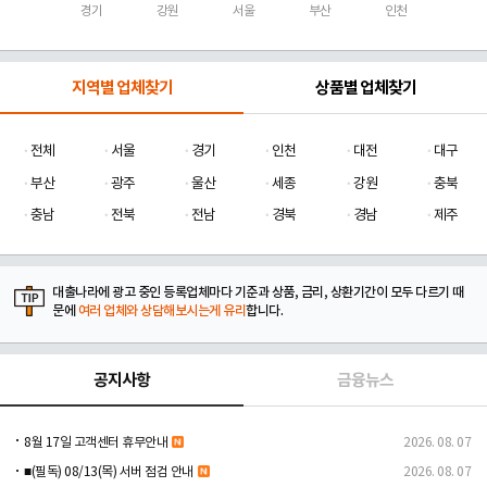
경기
강원
서울
부산
인천
지역별 업체찾기
상품별 업체찾기
전체
서울
경기
인천
대전
대구
부산
광주
울산
세종
강원
충북
충남
전북
전남
경북
경남
제주
대출나라에 광고 중인 등록업체마다 기준과 상품, 금리, 상환기간이 모두 다르기 때
문에
여러 업체와 상담해보시는게 유리
합니다.
공지사항
금융뉴스
8월 17일 고객센터 휴무안내
2026. 08. 07
■(필독) 08/13(목) 서버 점검 안내
2026. 08. 07