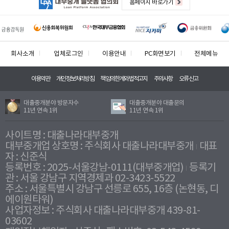
홈페이지 바로가기
회사소개
업체로그인
이용안내
PC화면보기
전체메뉴
이용약관
개인정보처리방침
책임의한계와법적고지
주의사항
오류신고
대출중개분야 방문자수
대출중개분야 대출문의
11년 연속 1위
11년 연속 1위
사이트명 : 대출나라대부중개
대부중개업 상호명 : 주식회사 대출나라대부중개
대표
자 : 신준식
등록번호 : 2025-서울강남-0111(대부중개업)
등록기
관 : 서울 강남구 지역경제과 02-3423-5522
주소 : 서울특별시 강남구 선릉로 655, 16층 (논현동, 디
에이원타워)
사업자정보 : 주식회사 대출나라대부중개 439-81-
03602