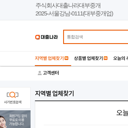
본
주식회사대출나라대부중개
문
2025-서울강남-0111(대부중개업)
바
로
가
기
지역별 업체찾기
상품별 업체찾기
오늘의 
고객센터
지역별 업체찾기
사기번호검색
오늘
회원가입 없이
무료로 이용
가능합니다.