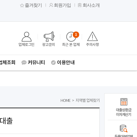
즐겨찾기
회원가입
회사소개
1
업체로그인
광고문의
최근 본 업체
주의사항
업체조회
커뮤니티
이용안내
HOME
>
지역별 업체찾기
대출상환금
이자계산기
일대출
등록대부업체