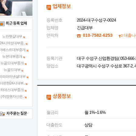
업체정보
등록번호
2024-대구수성구-0024
최근 등록 업체
업체명
긴급대부
연락처
010-7582-6253
대출나
노란햇살대부
24시여성대부중..
더베스트대부중개
뉴본대부중개
등록기관
대구 수성구 산업환경팀( 053-666-2
뉴골드대부중개
영업소
대구광역시 수성구 수성로 367-2, 4
뉴골드대부
파파파이낸셜대부
더편한24시대부..
하데스대부중개
상품정보
(주)정원자산운..
월금리
월 1%~1.6%
자주묻는 질문
대출한도
상담