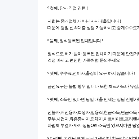
º 첫째, 당사 직접 진행 !
저희는 중개업체가 아닌 자사대출입니다 !
때문에 당일 신속대출 상담 가능하시고 중개수수료
º 둘쨰, 정식등록된 업체입니다 !
정식으로 허가 받아 등록된 업체이기 때문에 안전
걱정 마시고 편안한 가족처럼 문의주세요
º 셋째, 수수료,선이자,출장비 요구 하지 않습니다 !
금전요구는 불법 행위 입니다 또한 체크카드나 유심
º 넷쨰, 소득만 있다면 당일 대출 언제든 상담 진행
신불자,저신용자,회생자,일용직,현금소득,연금소득 
주부,사업자,유흥종사자,연체자,아르바이트,프리랜서
타업체 부결자 까지 상담OK! 소득만 있으시다면 당
º 다섯째, 고객님 편에 서서 가족같이 친구같은 업체 입