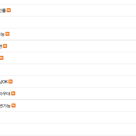
인률
가능
면
19세 이상OK
당일입금 수수료x 사업자우대
변가능