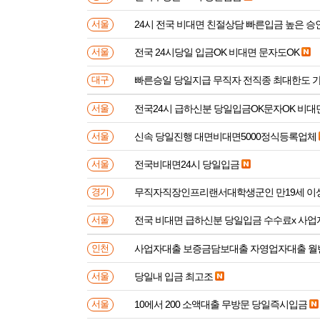
24시 전국 비대면 친절상담 빠른입금 높은 승
서울
전국 24시당일 입금OK 비대면 문자도OK
서울
빠른승일 당일지급 무직자 전직종 최대한도 
대구
전국24시 급하신분 당일입금OK문자OK 비대
서울
신속 당일진행 대면비대면5000정식등록업체
서울
전국비대면24시 당일입금
서울
무직자직장인프리랜서대학생군인 만
경기
전국 비대면 급하신분 
서울
사업자대출 보증금담보대출 자영업자대출 월
인천
당일내 입금 최고조
서울
10에서 200 소액대출 무방문 당일즉시입금
서울