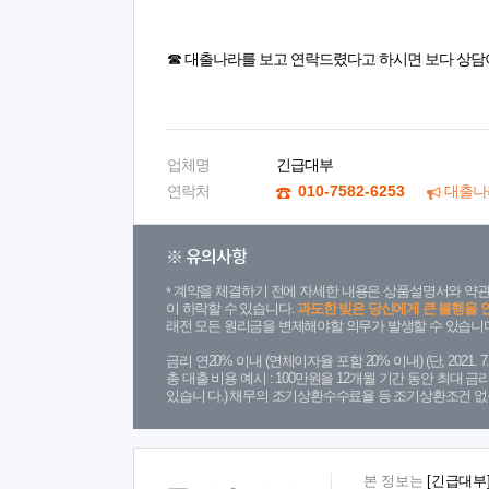
☎ 대출나라를 보고 연락드렸다고 하시면 보다 상담
업체명
긴급대부
연락처
010-7582-6253
대출나
※ 유의사항
계약을 체결하기 전에 자세한 내용은 상품설명서와 약관
이 하락할 수 있습니다.
과도한 빚은 당신에게 큰 불행을 
래전 모든 원리금을 변제해야할 의무가 발생할 수 있습니다
금리 연20% 이내 (연체이자율 포함 20% 이내) (단, 2021
총 대출 비용 예시 : 100만원을 12개월 기간 동안 최대 
있습니 다.) 채무의 조기상환수수료율 등 조기상환조건 없
본 정보는
[긴급대부