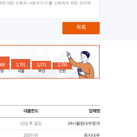
료에 대한 오류와 사용자가 이를 신뢰하여 취한 조치에
목록
988
3,791
3,376
2,700
원
서울
부산
인천
대출한도
업체명
상담 후 결정
24시웰컴대부중개
200만원
둥지대부