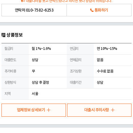
대출나라를 보고 연락드렸다고 하시면 보다 상담이 쉬워집니다.
연락처
010-7582-6253
통화하기
상품정보
월금리
월 1%~1.6%
연금리
연 10%~15%
대출한도
상담
연체금리
없음
추가비용
무
조기상환
수수료 없음
상환방식
상담 후 결정
대출기간
상담
지역
서울
업체정보 상세보기
대출시 주의사항