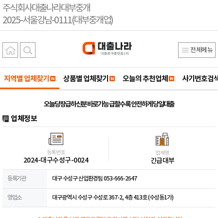
주식회사대출나라대부중개
2025-서울강남-0111(대부중개업)
전체메뉴
지역별 업체찾기
상품별 업체찾기
오늘의 추천업체
사기번호검
오늘당장급하신분 바로가능 급할수록 안전하게 당일대출
업체정보
등록번호
업체명
2024-대구수성구-0024
긴급대부
등록기관
대구 수성구 산업환경팀 053-666-2647
영업소
대구광역시 수성구 수성로 367-2, 4층 413호 (수성동1가)