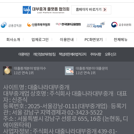
홈페이지 바로가기
회사소개
업체로그인
이용안내
PC화면보기
전체메뉴
이용약관
개인정보처리방침
책임의한계와법적고지
주의사항
오류신고
대출중개분야 방문자수
대출중개분야 대출문의
11년 연속 1위
11년 연속 1위
사이트명 : 대출나라대부중개
대부중개업 상호명 : 주식회사 대출나라대부중개
대표
자 : 신준식
등록번호 : 2025-서울강남-0111(대부중개업)
등록기
관 : 서울 강남구 지역경제과 02-3423-5522
주소 : 서울특별시 강남구 선릉로 655, 16층 (논현동, 디
에이원타워)
사업자정보 : 주식회사 대출나라대부중개 439-81-