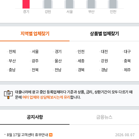
경기
강원
서울
부산
인천
지역별 업체찾기
상품별 업체찾기
전체
서울
경기
인천
대전
대구
부산
광주
울산
세종
강원
충북
충남
전북
전남
경북
경남
제주
대출나라에 광고 중인 등록업체마다 기준과 상품, 금리, 상환기간이 모두 다르기 때
문에
여러 업체와 상담해보시는게 유리
합니다.
공지사항
금융뉴스
8월 17일 고객센터 휴무안내
2026. 08. 07