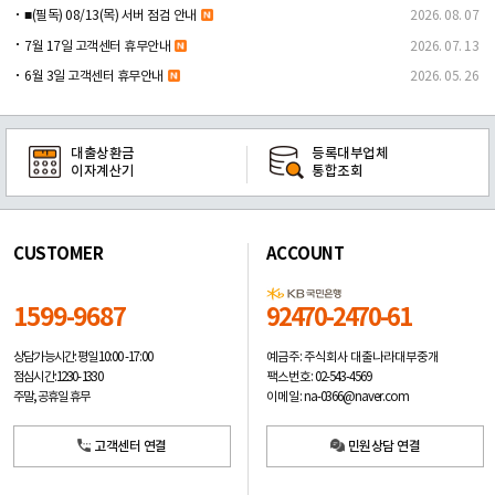
■(필독) 08/13(목) 서버 점검 안내
2026. 08. 07
7월 17일 고객센터 휴무안내
2026. 07. 13
6월 3일 고객센터 휴무안내
2026. 05. 26
대출상환금
등록대부업체
이자계산기
통합조회
CUSTOMER
ACCOUNT
1599-9687
92470-2470-61
예금주: 주식회사 대출나라대부중개
상담가능시간: 평일
10:00 -17:00
팩스번호: 02-543-4569
점심시간: 12:30 - 13:30
이메일: na-0366@naver.com
주말, 공휴일 휴무
고객센터 연결
민원상담 연결