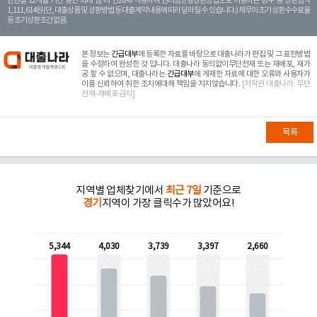
만원을 12개월 기간 동안 최대 금 리 연20% 적용하여 원리금균등상환방법으로 이용하는 경우 총 상환금액
1,111,614원 (단, 대출상품 및 상환방법 등 대출계약 내용에 따라 달라질 수 있습니다.) 채무의 조기 상환수수료율
등 조기상환조건 없음.
본 정보는
긴급대부
에 등록한 자료를 바탕으로 대출나라가 편집 및 그 표현방법
을 수정하여 완성한 것 입니다. 대출나라 동의없이무단전재 또는 재배포, 재가
공 할 수 없으며, 대출나라는
긴급대부
에 게재한 자료에 대한 오류와 사용자가
이를 신뢰하여 취한 조치에대해 책임을 지지않습니다.
[저작권 대출나라. 무단
전재-재배포 금지]
목록
지역별 업체찾기에서
최근 7일
기준으로
경기
지역이 가장 클릭수가 많았어요!
5,344
4,030
3,739
3,397
2,660