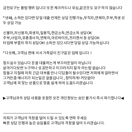
금전요구는 불법 행위 입니다 또한 체크카드나 유심,같은것도 요구 하지 않습니다
º 넷쨰, 소득만 있다면 당일 대출 언제든 상담 진행가능,무직자,연체자,주부,학생 모
두 상담 가능
신불자,저신용자,회생자,일용직,현금소득,연금소득 상담OK
주부,사업자,유흥종사자,연체자,아르바이트,프리랜서 등 상담OK
타업체 부결자 까지 상담OK! 소득만 있으시다면 당일 상담 가능하십니다
º 다섯째, 고객님 편에 서서 가족같이 친구같은 업체 입니다 .!
힘드실수 있습니다 돈을 대출하는게 부끄러운일이 아닙니다
살아가다보면 누구하나 성공만하고 미끄러지지 말자 라는법 없습니다
힘들고 지칠때 저희 긴급 대부를 만나 디딤돌이 될수있다면 저희에게 일하면서
그거만큼 에너지가 되는일은 없을겁니다 , 정직하게! 거짓없이!
고객님께 꼭 맞는 상품으로 맞춤 설계 하여 도움드리겠습니다
▶고객님과의 상담 내용을 포함한 모든 개인정보는 승인 불가시 즉시 파기합니다◀
---------------------------------------------------------
저희가 고객님의 걱정을 덜어 드릴 수 있도록 연락 주세요
빠른 상담 진행과 높은 승일률로 고객님의 걱정을 덜어 드리겠습니다.