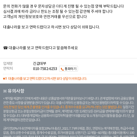
문의 전화가 많을 경우 문자상담은 더디게 진행 될 수 있는점 양해 부탁드립니다
심사결과에 따라 금리나 한도는 조정 될 수 있는점 감안해 주셔야 합니다
고객님의 개인정보보호와 안전거래를 우선으로 합니다
대출나라을 보고 연락드렸다고 하시면 보다 상담이 쉬워집니다.
☎ 대출나라를 보고 연락드렸다고 말씀해주세요
업체명
긴급대부
연락처
010-7582-6253
통화하기
대출나라를 보고 연락드렸다고 하시면 보다 상담이 쉬워집니다.
※ 유의사항
계약을 체결하기 전에 자세한 내용은 상품설명서와 약관을 읽어보시기 바랍니다. 관계 법령에 따라 금융상품에
관한 중요 사항을 설명받을 권리가 있습니다. 대 출 시 귀하의 신용등급 또는 개인신용평점이 하락할 수 있습니다.
과도한 빚은 당신 에게 큰 불행을 안겨줄 수 있습니다. 중개수수료를 요구하거나 받는 것은 불법입니다.
일정 기간
분할상환금 또는 분할상환원리금이 연체될 경우, 계약만료 기한 도래전 모든 원리금을 변제해야할 의무가 발생
할 수 있습니다. 대부중개업체는 금융회사의 업무위탁을 받아 대출모집 및 소개 등의 섭외 활동을 돕습니다. 단, 실
제 계약체결의 권한은 없습니다.
금리 연20% 이내 (연체이자율 포함 20% 이내) (단, 2021. 7. 7부터 체결, 갱신, 연장되는 계 약에 한함), 취급수수료
없음, 중도상환 수수료 없음, 중개수수료 없음, 추가비용 없음. 상환기간 : 12개월 ~ 60개월 / 총 대출 비용 예시 : 100