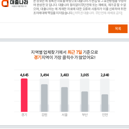
본 정보는
에 등록한 자료를 바탕으로 대출나라가 편집 및 그 표현방법을 수정하
여 완성한 것 입니다. 대출나라 동의없이무단전재 또는 재배포, 재가공 할 수 없
으며, 대출나라는
에 게재한 자료에 대한 오류와 사용자가 이를 신뢰하여 취한
조치에대해 책임을 지지않습니다.
[저작권 대출나라. 무단전재-재배포 금지]
목록
지역별 업체찾기에서
최근 7일
기준으로
경기
지역이 가장 클릭수가 많았어요!
4,645
3,494
3,483
3,005
2,840
경기
강원
서울
부산
인천