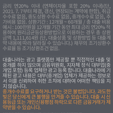
금리 연20% 이내 (연체이자율 포함 20% 이내)(단,
2021. 7. 7부터 체결, 갱신, 연장되는 계약에 한함), 취급
수수료 없음, 중도상환 수수료 없음, 중개수수료 없음, 추
가비용 없음. 상환기간 : 12개월 ~ 60개월 / 총 대출 비용
예시 : 100만원을 12개월 기간 동안 최대 금리 연20% 적
용하여 원리금균등상환방법으로 이용하는 경우 총 상환
금액 1,111,614원 (단, 대출상품 및 상환방법 등 대출계
약 내용에 따라 달라질 수 있습니다.) 채무의 조기상환수
수료율 등 조기상환조건 없음.
대출나라는 광고 플랫폼만 제공할 뿐 직접적인 대출 및
중개를 하지 않으며 금융위원회, 지자체 정식 대부업(중
개업 포함) 등록 업체만 광고 등록 합니다. 대출나라에 기
재된 광고 내용은 대부(중개업) 업체가 제공하는 정보로
서 이를 신뢰하여 취한 조치에 대하여 어떠한 책임을 지
지 않습니다.
중개수수료를 요구하거나 받는 것은 불법입니다. 과도한
빛은 당신에게 큰 불행을 안겨줄 수 있습니다. 대출 시 신
용등급 또는 개인신용평점 하락으로 다른 금융거래가 제
약받을 수 있습니다.