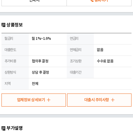
연락처
통화하기
상품정보
월금리
월 1%~1.6%
연금리
대출한도
연체금리
없음
추가비용
협의후 결정
조기상환
수수료 없음
상환방식
상담 후 결정
대출기간
지역
전체
업체정보 상세보기
대출시 주의사항
부가설명