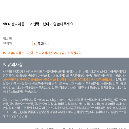
☎ 대출나라를 보고 연락드렸다고 말씀해주세요
업체명
연락처
통화하기
대출나라를 보고 연락드렸다고 하시면 보다 상담이 쉬워집니다.
※ 유의사항
계약을 체결하기 전에 자세한 내용은 상품설명서와 약관을 읽어보시기 바랍니다. 관계 법령에 따라 금융상품에
관한 중요 사항을 설명받을 권리가 있습니다. 대 출 시 귀하의 신용등급 또는 개인신용평점이 하락할 수 있습니다.
과도한 빚은 당신 에게 큰 불행을 안겨줄 수 있습니다. 중개수수료를 요구하거나 받는 것은 불법입니다.
일정 기간
분할상환금 또는 분할상환원리금이 연체될 경우, 계약만료 기한 도래전 모든 원리금을 변제해야할 의무가 발생
할 수 있습니다. 대부중개업체는 금융회사의 업무위탁을 받아 대출모집 및 소개 등의 섭외 활동을 돕습니다. 단, 실
제 계약체결의 권한은 없습니다.
금리 연20% 이내 (연체이자율 포함 20% 이내) (단, 2021. 7. 7부터 체결, 갱신, 연장되는 계 약에 한함), 취급수수료
없음, 중도상환 수수료 없음, 중개수수료 없음, 추가비용 없음. 상환기간 : 12개월 ~ 60개월 / 총 대출 비용 예시 : 100
만원을 12개월 기간 동안 최대 금 리 연20% 적용하여 원리금균등상환방법으로 이용하는 경우 총 상환금액
1,111,614원 (단, 대출상품 및 상환방법 등 대출계약 내용에 따라 달라질 수 있습니다.) 채무의 조기 상환수수료율
등 조기상환조건 없음.