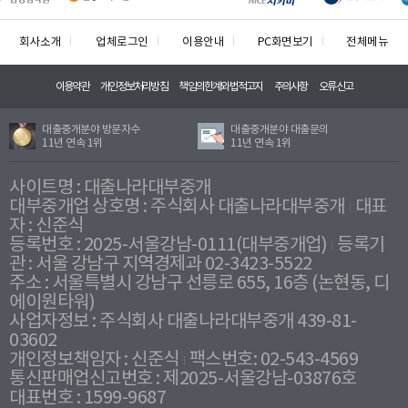
회사소개
업체로그인
이용안내
PC화면보기
전체메뉴
이용약관
개인정보처리방침
책임의한계와법적고지
주의사항
오류신고
대출중개분야 방문자수
대출중개분야 대출문의
11년 연속 1위
11년 연속 1위
사이트명 : 대출나라대부중개
대부중개업 상호명 : 주식회사 대출나라대부중개
대표
자 : 신준식
등록번호 : 2025-서울강남-0111(대부중개업)
등록기
관 : 서울 강남구 지역경제과 02-3423-5522
주소 : 서울특별시 강남구 선릉로 655, 16층 (논현동, 디
에이원타워)
사업자정보 : 주식회사 대출나라대부중개 439-81-
03602
개인정보책임자 : 신준식
팩스번호: 02-543-4569
통신판매업신고번호 : 제2025-서울강남-03876호
대표번호 : 1599-9687