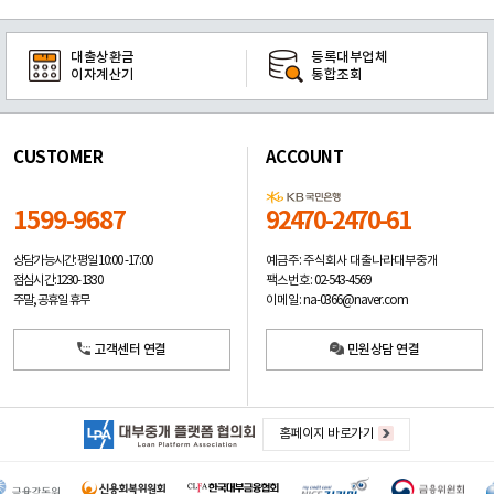
대출상환금
등록대부업체
이자계산기
통합조회
CUSTOMER
ACCOUNT
1599-9687
92470-2470-61
예금주: 주식회사 대출나라대부중개
상담가능시간: 평일
10:00 -17:00
팩스번호: 02-543-4569
점심시간: 12:30 - 13:30
이메일: na-0366@naver.com
주말, 공휴일 휴무
고객센터 연결
민원상담 연결
홈페이지 바로가기