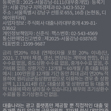
등록번호 : 2025-서울강남-0111(대부중개업)
등록기
관 : 서울 강남구 지역경제과 02-3423-5522
주소 : 서울특별시 강남구 선릉로 655, 16층 (논현동, 디
에이원타워)
사업자정보 : 주식회사 대출나라대부중개 439-81-
03602
개인정보책임자 : 신준식
팩스번호: 02-543-4569
통신판매업신고번호 : 제2025-서울강남-03876호
대표번호 : 1599-9687
금리 연20% 이내 (연체이자율 포함 20% 이내)(단,
2021. 7. 7부터 체결, 갱신, 연장되는 계약에 한함), 취급
수수료 없음, 중도상환 수수료 없음, 중개수수료 없음, 추
가비용 없음. 상환기간 : 12개월 ~ 60개월 / 총 대출 비용
예시 : 100만원을 12개월 기간 동안 최대 금리 연20% 적
용하여 원리금균등상환방법으로 이용하는 경우 총 상환
금액 1,111,614원 (단, 대출상품 및 상환방법 등 대출계
약 내용에 따라 달라질 수 있습니다.) 채무의 조기상환수
수료율 등 조기상환조건 없음.
대출나라는 광고 플랫폼만 제공할 뿐 직접적인 대출 및