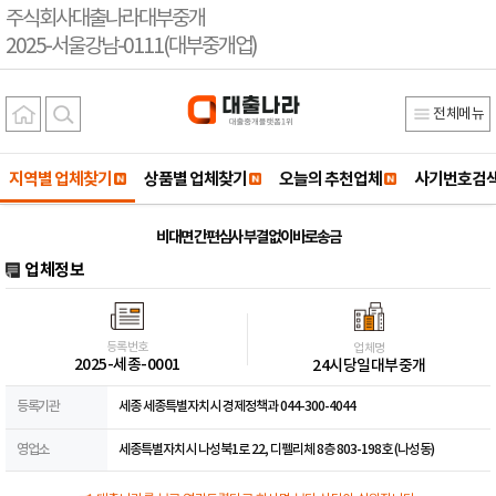
주식회사대출나라대부중개
2025-서울강남-0111(대부중개업)
전체메뉴
지역별 업체찾기
상품별 업체찾기
오늘의 추천업체
사기번호검
비대면 간편심사 부결없이바로송금
업체정보
등록번호
업체명
2025-세종-0001
24시당일대부중개
등록기관
세종 세종특별자치시 경제정책과 044-300-4044
영업소
세종특별자치시 나성북1로 22, 디펠리체 8층 803-198호 (나성동)