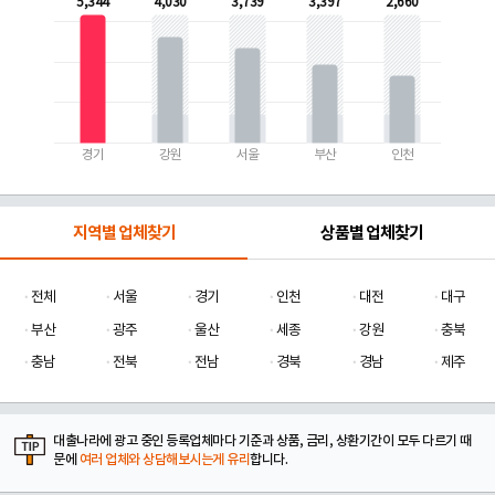
5,344
4,030
3,739
3,397
2,660
경기
강원
서울
부산
인천
지역별 업체찾기
상품별 업체찾기
전체
서울
경기
인천
대전
대구
부산
광주
울산
세종
강원
충북
충남
전북
전남
경북
경남
제주
대출나라에 광고 중인 등록업체마다 기준과 상품, 금리, 상환기간이 모두 다르기 때
문에
여러 업체와 상담해보시는게 유리
합니다.