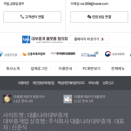
이메일: na-0366@naver.com
주말, 공휴일 휴무
고객센터 연결
민원상담 연결
홈페이지 바로가기
회사소개
업체로그인
이용안내
PC화면보기
전체메뉴
이용약관
개인정보처리방침
책임의한계와법적고지
주의사항
오류신고
대출중개분야 방문자수
대출중개분야 대출문의
11년 연속 1위
11년 연속 1위
사이트명 : 대출나라대부중개
대부중개업 상호명 : 주식회사 대출나라대부중개
대표
자 : 신준식