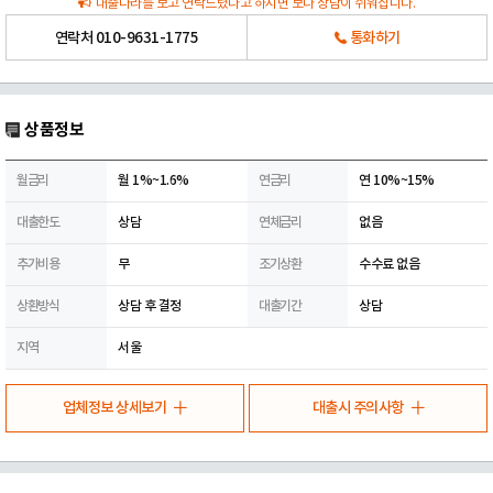
대출나라를 보고 연락드렸다고 하시면 보다 상담이 쉬워집니다.
연락처
010-9631-1775
통화하기
상품정보
월금리
월 1%~1.6%
연금리
연 10%~15%
대출한도
상담
연체금리
없음
추가비용
무
조기상환
수수료 없음
상환방식
상담 후 결정
대출기간
상담
지역
서울
업체정보 상세보기
대출시 주의사항