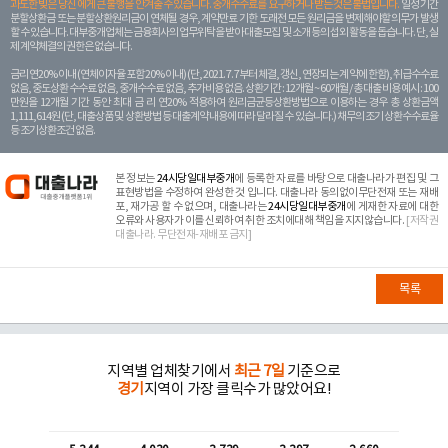
과도한 빚은 당신 에게 큰 불행을 안겨줄 수 있습니다. 중개수수료를 요구하거나 받는 것은 불법입니다.
일정 기간
분할상환금 또는 분할상환원리금이 연체될 경우, 계약만료 기한 도래전 모든 원리금을 변제해야할 의무가 발생
할 수 있습니다. 대부중개업체는 금융회사의 업무위탁을 받아 대출모집 및 소개 등의 섭외 활동을 돕습니다. 단, 실
제 계약체결의 권한은 없습니다.
금리 연20% 이내 (연체이자율 포함 20% 이내) (단, 2021. 7. 7부터 체결, 갱신, 연장되는 계 약에 한함), 취급수수료
없음, 중도상환 수수료 없음, 중개수수료 없음, 추가비용 없음. 상환기간 : 12개월 ~ 60개월 / 총 대출 비용 예시 : 100
만원을 12개월 기간 동안 최대 금 리 연20% 적용하여 원리금균등상환방법으로 이용하는 경우 총 상환금액
1,111,614원 (단, 대출상품 및 상환방법 등 대출계약 내용에 따라 달라질 수 있습니다.) 채무의 조기 상환수수료율
등 조기상환조건 없음.
본 정보는
24시당일대부중개
에 등록한 자료를 바탕으로 대출나라가 편집 및 그
표현방법을 수정하여 완성한 것 입니다. 대출나라 동의없이무단전재 또는 재배
포, 재가공 할 수 없으며, 대출나라는
24시당일대부중개
에 게재한 자료에 대한
오류와 사용자가 이를 신뢰하여 취한 조치에대해 책임을 지지않습니다.
[저작권
대출나라. 무단전재-재배포 금지]
목록
지역별 업체찾기에서
최근 7일
기준으로
경기
지역이 가장 클릭수가 많았어요!