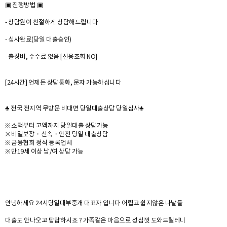
▣ 진행방법 ▣
- 상담원이 친절하게 상담해드립니다
- 심사완료(당일 대출승인)
- 출장비, 수수료 없음 [신용조회 NO]
[24시간] 언제든 상담통화, 문자 가능하십니다
♣ 전국 전지역 무방문 비대면 당일대출상담 당일심사♣
※ 소액부터 고액까지 당일대출 상담가능
※ 비밀보장・신속・안전 당일 대출상담
※ 금융협회 정식 등록업체
※ 만19세 이상 남/여 상담 가능
안녕하세요 24시당일대부중개 대표자 입니다 어렵고 쉽지않은 나날들
대출도 안나오고 답답하시죠 ? 가족같은 마음으로 성심껏 도와드릴테니