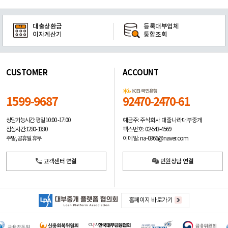
대출상환금
등록대부업체
이자계산기
통합조회
CUSTOMER
ACCOUNT
1599-9687
92470-2470-61
예금주: 주식회사 대출나라대부중개
상담가능시간: 평일
10:00 -17:00
팩스번호: 02-543-4569
점심시간: 12:30 - 13:30
이메일: na-0366@naver.com
주말, 공휴일 휴무
고객센터 연결
민원상담 연결
홈페이지 바로가기