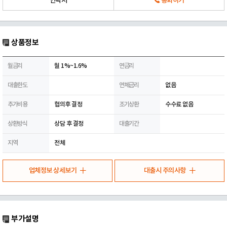
연락처
통화하기
상품정보
월금리
월 1%~1.6%
연금리
대출한도
연체금리
없음
추가비용
협의후 결정
조기상환
수수료 없음
상환방식
상담 후 결정
대출기간
지역
전체
업체정보 상세보기
대출시 주의사항
부가설명