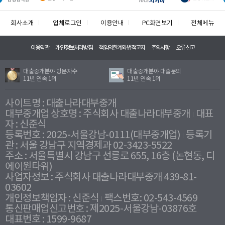
회사소개
업체로그인
이용안내
PC화면보기
전체메뉴
이용약관
개인정보처리방침
책임의한계와법적고지
주의사항
오류신고
대출중개분야 방문자수
대출중개분야 대출문의
11년 연속 1위
11년 연속 1위
사이트명 : 대출나라대부중개
대부중개업 상호명 : 주식회사 대출나라대부중개
대표
자 : 신준식
등록번호 : 2025-서울강남-0111(대부중개업)
등록기
관 : 서울 강남구 지역경제과 02-3423-5522
주소 : 서울특별시 강남구 선릉로 655, 16층 (논현동, 디
에이원타워)
사업자정보 : 주식회사 대출나라대부중개 439-81-
03602
개인정보책임자 : 신준식
팩스번호: 02-543-4569
통신판매업신고번호 : 제2025-서울강남-03876호
대표번호 : 1599-9687