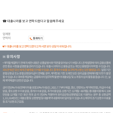
☎ 대출나라를 보고 연락드렸다고 말씀해주세요
업체명
연락처
통화하기
대출나라를 보고 연락드렸다고 하시면 보다 상담이 쉬워집니다.
※ 유의사항
계약을 체결하기 전에 자세한 내용은 상품설명서와 약관을 읽어보시기 바랍니다. 관계 법령에 따라 금융상품에
관한 중요 사항을 설명받을 권리가 있습니다. 대 출 시 귀하의 신용등급 또는 개인신용평점이 하락할 수 있습니다.
과도한 빚은 당신 에게 큰 불행을 안겨줄 수 있습니다. 중개수수료를 요구하거나 받는 것은 불법입니다.
일정 기간
분할상환금 또는 분할상환원리금이 연체될 경우, 계약만료 기한 도래전 모든 원리금을 변제해야할 의무가 발생
할 수 있습니다. 대부중개업체는 금융회사의 업무위탁을 받아 대출모집 및 소개 등의 섭외 활동을 돕습니다. 단, 실
제 계약체결의 권한은 없습니다.
금리 연20% 이내 (연체이자율 포함 20% 이내) (단, 2021. 7. 7부터 체결, 갱신, 연장되는 계 약에 한함), 취급수수료
없음, 중도상환 수수료 없음, 중개수수료 없음, 추가비용 없음. 상환기간 : 12개월 ~ 60개월 / 총 대출 비용 예시 : 100
만원을 12개월 기간 동안 최대 금 리 연20% 적용하여 원리금균등상환방법으로 이용하는 경우 총 상환금액
1,111,614원 (단, 대출상품 및 상환방법 등 대출계약 내용에 따라 달라질 수 있습니다.) 채무의 조기 상환수수료율
등 조기상환조건 없음.