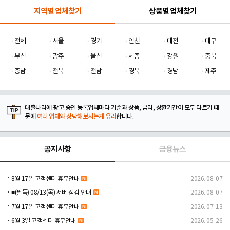
지역별 업체찾기
상품별 업체찾기
전체
서울
경기
인천
대전
대구
부산
광주
울산
세종
강원
충북
충남
전북
전남
경북
경남
제주
대출나라에 광고 중인 등록업체마다 기준과 상품, 금리, 상환기간이 모두 다르기 때
문에
여러 업체와 상담해보시는게 유리
합니다.
공지사항
금융뉴스
8월 17일 고객센터 휴무안내
2026. 08. 07
■(필독) 08/13(목) 서버 점검 안내
2026. 08. 07
7월 17일 고객센터 휴무안내
2026. 07. 13
6월 3일 고객센터 휴무안내
2026. 05. 26