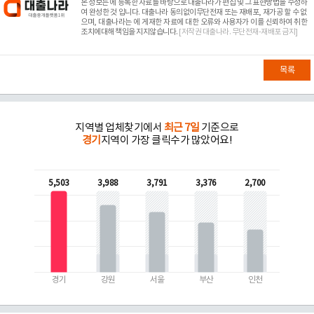
본 정보는
에 등록한 자료를 바탕으로 대출나라가 편집 및 그 표현방법을 수정하
여 완성한 것 입니다. 대출나라 동의없이무단전재 또는 재배포, 재가공 할 수 없
으며, 대출나라는
에 게재한 자료에 대한 오류와 사용자가 이를 신뢰하여 취한
조치에대해 책임을 지지않습니다.
[저작권 대출나라. 무단전재-재배포 금지]
목록
지역별 업체찾기에서
최근 7일
기준으로
경기
지역이 가장 클릭수가 많았어요!
5,503
3,988
3,791
3,376
2,700
경기
강원
서울
부산
인천