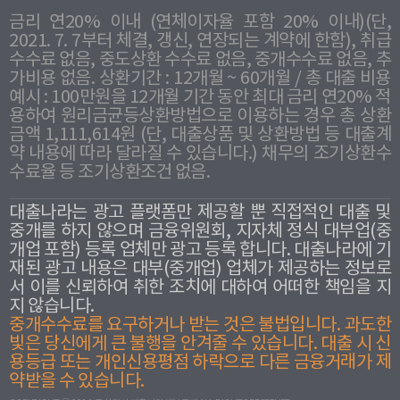
금리 연20% 이내 (연체이자율 포함 20% 이내)(단,
2021. 7. 7부터 체결, 갱신, 연장되는 계약에 한함), 취급
수수료 없음, 중도상환 수수료 없음, 중개수수료 없음, 추
가비용 없음. 상환기간 : 12개월 ~ 60개월 / 총 대출 비용
예시 : 100만원을 12개월 기간 동안 최대 금리 연20% 적
용하여 원리금균등상환방법으로 이용하는 경우 총 상환
금액 1,111,614원 (단, 대출상품 및 상환방법 등 대출계
약 내용에 따라 달라질 수 있습니다.) 채무의 조기상환수
수료율 등 조기상환조건 없음.
대출나라는 광고 플랫폼만 제공할 뿐 직접적인 대출 및
중개를 하지 않으며 금융위원회, 지자체 정식 대부업(중
개업 포함) 등록 업체만 광고 등록 합니다. 대출나라에 기
재된 광고 내용은 대부(중개업) 업체가 제공하는 정보로
서 이를 신뢰하여 취한 조치에 대하여 어떠한 책임을 지
지 않습니다.
중개수수료를 요구하거나 받는 것은 불법입니다. 과도한
빛은 당신에게 큰 불행을 안겨줄 수 있습니다. 대출 시 신
용등급 또는 개인신용평점 하락으로 다른 금융거래가 제
약받을 수 있습니다.