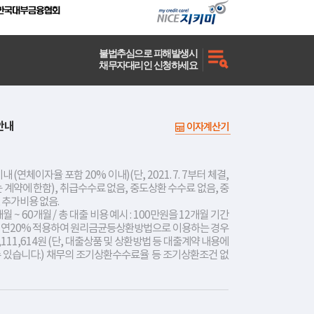
불법추심으로 피해발생시
채무자대리인 신청하세요
안내
이자계산기
내 (연체이자율 포함 20% 이내)(단, 2021. 7. 7부터 체결,
는 계약에 한함), 취급수수료 없음, 중도상환 수수료 없음, 중
 추가비용 없음.
개월 ~ 60개월 / 총 대출 비용 예시 : 100만원을 12개월 기간
리 연20% 적용하여 원리금균등상환방법으로 이용하는 경우
,111,614원 (단, 대출상품 및 상환방법 등 대출계약 내용에
수 있습니다.) 채무의 조기상환수수료율 등 조기상환조건 없