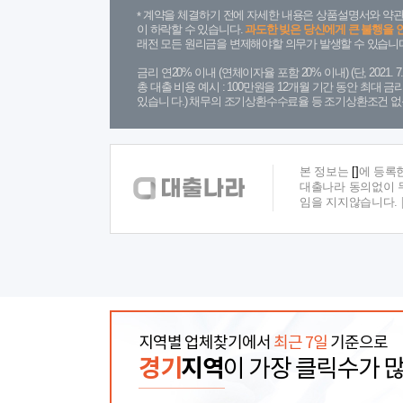
계약을 체결하기 전에 자세한 내용은 상품설명서와 약관
이 하락할 수 있습니다.
과도한 빚은 당신에게 큰 불행을 
래전 모든 원리금을 변제해야할 의무가 발생할 수 있습니다
금리 연20% 이내 (연체이자율 포함 20% 이내) (단, 2021
총 대출 비용 예시 : 100만원을 12개월 기간 동안 최대 
있습니 다.) 채무의 조기상환수수료율 등 조기상환조건 없
본 정보는
[]
에 등록
대출나라 동의없이 무
임을 지지않습니다.
지역별 업체찾기에서
최근 7일
기준으로
경기
지역
이 가장 클릭수가 