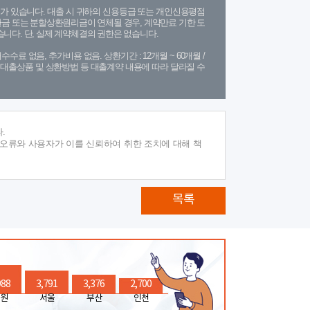
가 있습니다. 대출 시 귀하의 신용등급 또는 개인신용평점
금 또는 분할상환원리금이 연체될 경우, 계약만료 기한 도
니다. 단, 실제 계약체결의 권한은 없습니다.
수수료 없음, 추가비용 없음. 상환기간 : 12개월 ~ 60개월 /
(단, 대출상품 및 상환방법 등 대출계약 내용에 따라 달라질 수
.
 오류와 사용자가 이를 신뢰하여 취한 조치에 대해 책
목록
988
3,791
3,376
2,700
원
서울
부산
인천