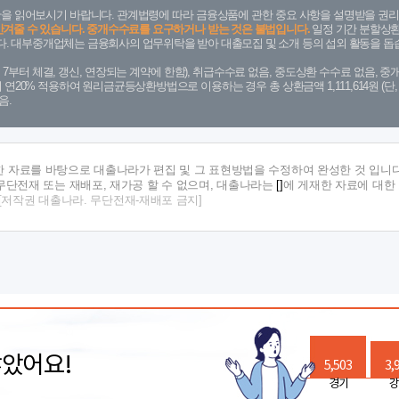
을 읽어보시기 바랍니다. 관계법령에 따라 금융상품에 관한 중요 사항을 설명받을 권리
안겨줄 수 있습니다. 중개수수료를 요구하거나 받는 것은 불법입니다.
일정 기간 분할상환
. 대부중개업체는 금융회사의 업무위탁을 받아 대출모집 및 소개 등의 섭외 활동을 돕습
. 7. 7부터 체결, 갱신, 연장되는 계약에 한함), 취급수수료 없음, 중도상환 수수료 없음, 중개
금리 연20% 적용하여 원리금균등상환방법으로 이용하는 경우 총 상환금액 1,111,614원 
음.
한 자료를 바탕으로 대출나라가 편집 및 그 표현방법을 수정하여 완성한 것 입니다
단전재 또는 재배포, 재가공 할 수 없으며, 대출나라는
[]
에 게재한 자료에 대한
[저작권 대출나라. 무단전재-재배포 금지]
많았어요!
5,503
3,
경기
강