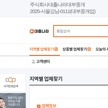
본
주식회사대출나라대부중개
문
2025-서울강남-0111(대부중개업)
바
로
가
기
지역별 업체찾기
상품별 업체찾기
오늘의 
고객센터
지역별 업체찾기
사기번호검색
회원가입 없이
무료로 이용
가능합니다.
업체정보