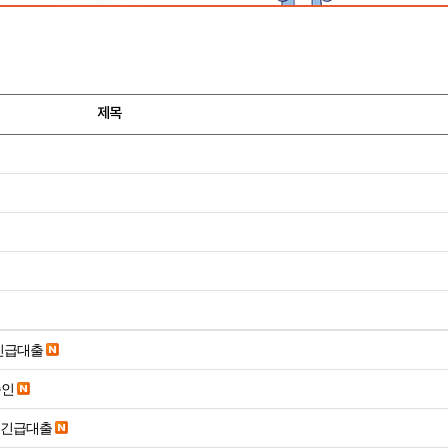
제목
긴급대출
승인
시긴급대출