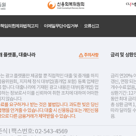
책임의한계와법적고지
이메일무단수집거부
오류신고
개 플랫폼, 대출나라
금리 및 상환
주의사항
는 광고 플랫폼만 제공할 뿐 직접적인 대출 및 중개를 하지
금리 연20% 이
금융위원회, 지자체 정식 대부업(중개업 포함) 등록 업체만
갱신, 연장 되
 합니다. 대출나라에 기재된 광고 내용은 대부(중개업) 업
개수수료 없음,
공하는 정보로서 이를 신뢰하여 취한 조치에 대하여 어떠한
상환기간 : 12
지지 않습니다.
동안 최대 금
료를 요구하거나 받는 것은 불법입니다. 과도한 빚은 당신
총 상환 금액 1
불행을 안겨줄 수 있습니다. 대출 시 신용등급 또는 개인신용
따라 달라질 
락으로 다른 금융거래가 제약받을 수 있습니다.
음.
 l 팩스번호: 02-543-4569