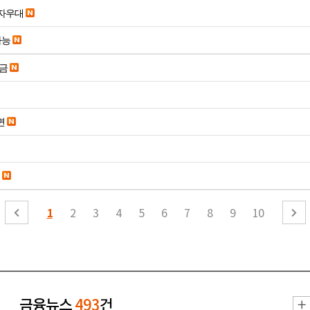
당일입금 수수료x 사업자우대
가능
송금
면
1
2
3
4
5
6
7
8
9
10
금융뉴스
493
건