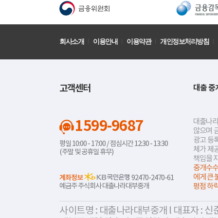
회사소개
이용안내
이용약관
개인정보처리방침
고객센터
대출 중
1599-9687
대출나라
않으며 
광고 등록
평일 10:00 - 17:00 / 점심시간 12:30 - 13:30
체가 제
(주말 및 공휴일 휴무)
책임을 
중개수수
에게 큰 
계좌정보
92470-2470-61
예금주 주식회사 대출나라대부중개
평점 하
사이트명 : 대출나라대부중개 l 대표자 : 신준식