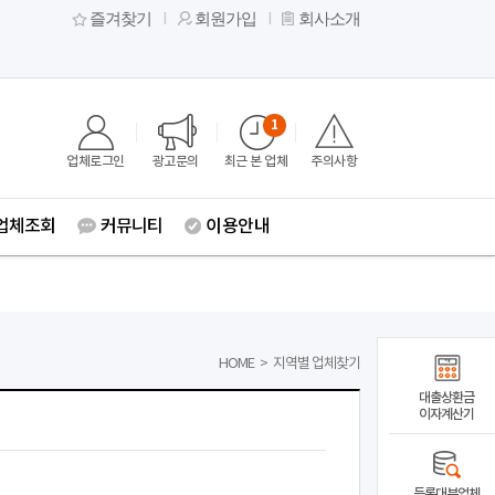
즐겨찾기
회원가입
회사소개
1
업체로그인
광고문의
최근 본 업체
주의사항
업체조회
커뮤니티
이용안내
HOME
>
지역별 업체찾기
대출상환금
이자계산기
등록대부업체