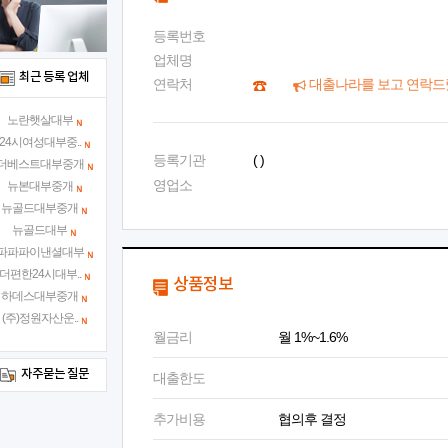
등록번호
업체명
최근 등록 업체
연락처
대출나라를 보고 연락드
노란햇살대부
24시여성대부중..
등록기관
( )
더베스트대부중개
영업소
뉴본대부중개
뉴골드대부중개
뉴골드대부
파파파이낸셜대부
더편한24시대부..
상품정보
하데스대부중개
(주)정원자산운..
월금리
월 1%~1.6%
자주묻는 질문
대출한도
추가비용
협의후 결정