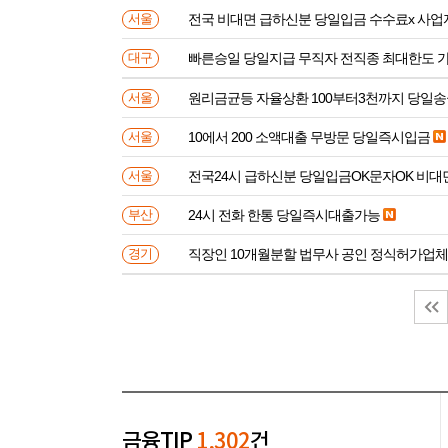
전국 비대면 급하신분 
서울
빠른승일 당일지급 무직자 전직종 최대한도 
대구
원리금균등 자율상환 100부터3천까지 당일
서울
10에서 200 소액대출 무방문 당일즉시입금
서울
전국24시 급하신분 당일입금OK문자OK 비대
서울
24시 전화 한통 당일즉시대출가능
부산
직장인 10개월분할 법무사 공인 정식허가업체
경기
금융TIP
1,302
건