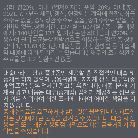
금리 연20% 이내 (연체이자율 포함 20% 이내)(단,
2021. 7. 7부터 체결, 갱신, 연장되는 계약에 한함), 취급
수수료 없음, 중도상환 수수료 없음, 중개수수료 없음, 추
가비용 없음. 상환기간 : 12개월 ~ 60개월 / 총 대출 비용
예시 : 100만원을 12개월 기간 동안 최대 금리 연20% 적
용하여 원리금균등상환방법으로 이용하는 경우 총 상환
금액 1,111,614원 (단, 대출상품 및 상환방법 등 대출계
약 내용에 따라 달라질 수 있습니다.) 채무의 조기상환수
수료율 등 조기상환조건 없음.
대출나라는 광고 플랫폼만 제공할 뿐 직접적인 대출 및
중개를 하지 않으며 금융위원회, 지자체 정식 대부업(중
개업 포함) 등록 업체만 광고 등록 합니다. 대출나라에 기
재된 광고 내용은 대부(중개업) 업체가 제공하는 정보로
서 이를 신뢰하여 취한 조치에 대하여 어떠한 책임을 지
지 않습니다.
중개수수료를 요구하거나 받는 것은 불법입니다. 과도한
빛은 당신에게 큰 불행을 안겨줄 수 있습니다. 대출 시 신
용등급 또는 개인신용평점 하락으로 다른 금융거래가 제
약받을 수 있습니다.