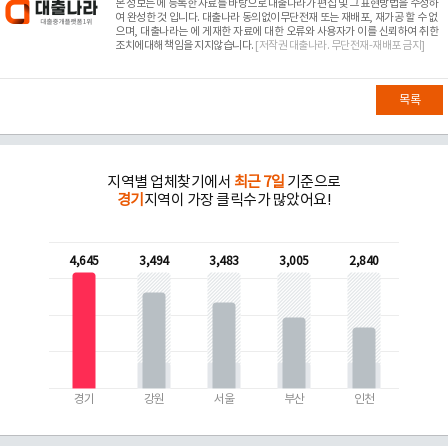
본 정보는
에 등록한 자료를 바탕으로 대출나라가 편집 및 그 표현방법을 수정하
여 완성한 것 입니다. 대출나라 동의없이무단전재 또는 재배포, 재가공 할 수 없
으며, 대출나라는
에 게재한 자료에 대한 오류와 사용자가 이를 신뢰하여 취한
조치에대해 책임을 지지않습니다.
[저작권 대출나라. 무단전재-재배포 금지]
목록
지역별 업체찾기에서
최근 7일
기준으로
경기
지역이 가장 클릭수가 많았어요!
4,645
3,494
3,483
3,005
2,840
경기
강원
서울
부산
인천