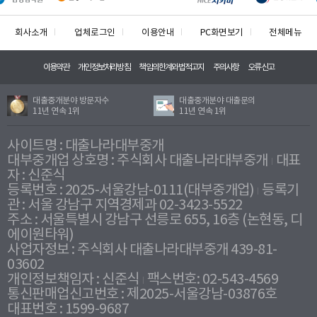
회사소개
업체로그인
이용안내
PC화면보기
전체메뉴
이용약관
개인정보처리방침
책임의한계와법적고지
주의사항
오류신고
대출중개분야 방문자수
대출중개분야 대출문의
11년 연속 1위
11년 연속 1위
사이트명 : 대출나라대부중개
대부중개업 상호명 : 주식회사 대출나라대부중개
대표
자 : 신준식
등록번호 : 2025-서울강남-0111(대부중개업)
등록기
관 : 서울 강남구 지역경제과 02-3423-5522
주소 : 서울특별시 강남구 선릉로 655, 16층 (논현동, 디
에이원타워)
사업자정보 : 주식회사 대출나라대부중개 439-81-
03602
개인정보책임자 : 신준식
팩스번호: 02-543-4569
통신판매업신고번호 : 제2025-서울강남-03876호
대표번호 : 1599-9687