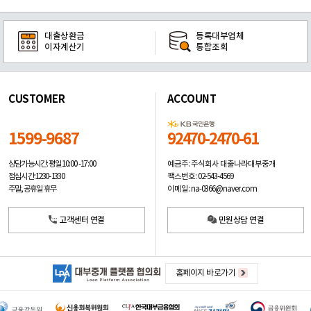
대출상환금
등록대부업체
이자계산기
통합조회
CUSTOMER
ACCOUNT
1599-9687
92470-2470-61
예금주: 주식회사 대출나라대부중개
상담가능시간: 평일
10:00 -17:00
팩스번호: 02-543-4569
점심시간: 12:30 - 13:30
이메일: na-0366@naver.com
주말, 공휴일 휴무
고객센터 연결
민원상담 연결
홈페이지 바로가기