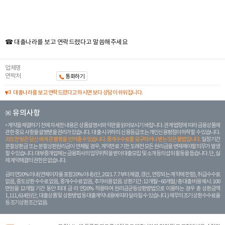
☎ 대출나라를 보고 연락드렸다고 말씀해주세요
업체명
연락처
통화하기
대출나라를 보고 연락드렸다고 하시면 보다 상담이 쉬워집니다.
※ 유의사항
계약을 체결하기 전에 자세한 내용은 상품설명서와 약관을 읽어보시기 바랍니다. 관계 법령에 따라 금융상품에
관한 중요 사항을 설명받을 권리가 있습니다. 대 출 시 귀하의 신용등급 또는 개인신용평점이 하락할 수 있습니다.
과도한 빚은 당신 에게 큰 불행을 안겨줄 수 있습니다. 중개수수료를 요구하거나 받는 것은 불법입니다.
일정 기간
분할상환금 또는 분할상환원리금이 연체될 경우, 계약만료 기한 도래전 모든 원리금을 변제해야할 의무가 발생
할 수 있습니다. 대부중개업체는 금융회사의 업무위탁을 받아 대출모집 및 소개 등의 섭외 활동을 돕습니다. 단, 실
제 계약체결의 권한은 없습니다.
금리 연20% 이내 (연체이자율 포함 20% 이내) (단, 2021. 7. 7부터 체결, 갱신, 연장되는 계 약에 한함), 취급수수료
없음, 중도상환 수수료 없음, 중개수수료 없음, 추가비용 없음. 상환기간 : 12개월 ~ 60개월 / 총 대출 비용 예시 : 100
만원을 12개월 기간 동안 최대 금 리 연20% 적용하여 원리금균등상환방법으로 이용하는 경우 총 상환금액
1,111,614원 (단, 대출상품 및 상환방법 등 대출계약 내용에 따라 달라질 수 있습니다.) 채무의 조기 상환수수료율
등 조기상환조건 없음.