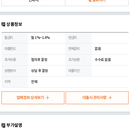
연락처
통화하기
상품정보
월금리
월 1%~1.6%
연금리
대출한도
연체금리
없음
추가비용
협의후 결정
조기상환
수수료 없음
상환방식
상담 후 결정
대출기간
지역
전체
업체정보 상세보기
대출시 주의사항
부가설명