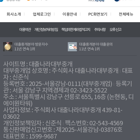
회사소개
업체로그인
이용안내
PC화면보기
전체메뉴
이용약관
개인정보처리방침
책임의한계와법적고지
주의사항
오류신고
대출중개분야 방문자수
대출중개분야 대출문의
11년 연속 1위
11년 연속 1위
사이트명 : 대출나라대부중개
대부중개업 상호명 : 주식회사 대출나라대부중개
대표
자 : 신준식
등록번호 : 2025-서울강남-0111(대부중개업)
등록기
관 : 서울 강남구 지역경제과 02-3423-5522
주소 : 서울특별시 강남구 선릉로 655, 16층 (논현동, 디
에이원타워)
사업자정보 : 주식회사 대출나라대부중개 439-81-
03602
개인정보책임자 : 신준식
팩스번호: 02-543-4569
통신판매업신고번호 : 제2025-서울강남-03876호
대표번호 : 1599-9687