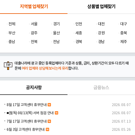
지역별 업체찾기
상품별 업체찾기
전체
서울
경기
인천
대전
대구
부산
광주
울산
세종
강원
충북
충남
전북
전남
경북
경남
제주
대출나라에 광고 중인 등록업체마다 기준과 상품, 금리, 상환기간이 모두 다르기 때
문에
여러 업체와 상담해보시는게 유리
합니다.
공지사항
금융뉴스
8월 17일 고객센터 휴무안내
2026. 08. 07
■(필독) 08/13(목) 서버 점검 안내
2026. 08. 07
7월 17일 고객센터 휴무안내
2026. 07. 13
6월 3일 고객센터 휴무안내
2026. 05. 26