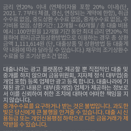
금리 연20% 이내 (연체이자율 포함 20% 이내)(단,
2021. 7. 7부터 체결, 갱신, 연장되는 계약에 한함), 취급
수수료 없음, 중도상환 수수료 없음, 중개수수료 없음, 추
가비용 없음. 상환기간 : 12개월 ~ 60개월 / 총 대출 비용
예시 : 100만원을 12개월 기간 동안 최대 금리 연20% 적
용하여 원리금균등상환방법으로 이용하는 경우 총 상환
금액 1,111,614원 (단, 대출상품 및 상환방법 등 대출계
약 내용에 따라 달라질 수 있습니다.) 채무의 조기상환수
수료율 등 조기상환조건 없음.
대출나라는 광고 플랫폼만 제공할 뿐 직접적인 대출 및
중개를 하지 않으며 금융위원회, 지자체 정식 대부업(중
개업 포함) 등록 업체만 광고 등록 합니다. 대출나라에 기
재된 광고 내용은 대부(중개업) 업체가 제공하는 정보로
서 이를 신뢰하여 취한 조치에 대하여 어떠한 책임을 지
지 않습니다.
중개수수료를 요구하거나 받는 것은 불법입니다. 과도한
빛은 당신에게 큰 불행을 안겨줄 수 있습니다. 대출 시 신
용등급 또는 개인신용평점 하락으로 다른 금융거래가 제
약받을 수 있습니다.