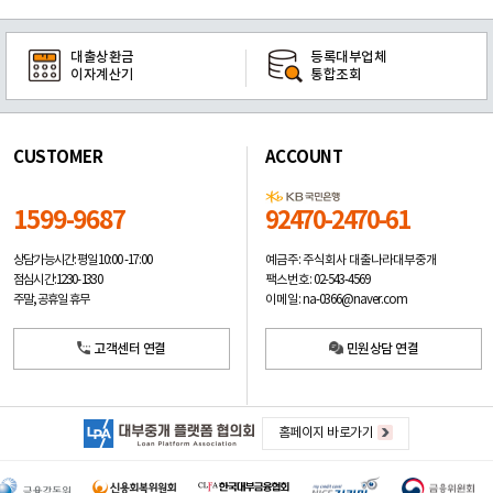
대출상환금
등록대부업체
이자계산기
통합조회
CUSTOMER
ACCOUNT
1599-9687
92470-2470-61
예금주: 주식회사 대출나라대부중개
상담가능시간: 평일
10:00 -17:00
팩스번호: 02-543-4569
점심시간: 12:30 - 13:30
이메일: na-0366@naver.com
주말, 공휴일 휴무
고객센터 연결
민원상담 연결
홈페이지 바로가기