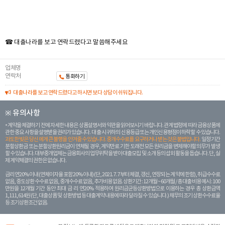
☎ 대출나라를 보고 연락드렸다고 말씀해주세요
업체명
연락처
통화하기
대출나라를 보고 연락드렸다고 하시면 보다 상담이 쉬워집니다.
※ 유의사항
계약을 체결하기 전에 자세한 내용은 상품설명서와 약관을 읽어보시기 바랍니다. 관계 법령에 따라 금융상품에
관한 중요 사항을 설명받을 권리가 있습니다. 대 출 시 귀하의 신용등급 또는 개인신용평점이 하락할 수 있습니다.
과도한 빚은 당신 에게 큰 불행을 안겨줄 수 있습니다. 중개수수료를 요구하거나 받는 것은 불법입니다.
일정 기간
분할상환금 또는 분할상환원리금이 연체될 경우, 계약만료 기한 도래전 모든 원리금을 변제해야할 의무가 발생
할 수 있습니다. 대부중개업체는 금융회사의 업무위탁을 받아 대출모집 및 소개 등의 섭외 활동을 돕습니다. 단, 실
제 계약체결의 권한은 없습니다.
금리 연20% 이내 (연체이자율 포함 20% 이내) (단, 2021. 7. 7부터 체결, 갱신, 연장되는 계 약에 한함), 취급수수료
없음, 중도상환 수수료 없음, 중개수수료 없음, 추가비용 없음. 상환기간 : 12개월 ~ 60개월 / 총 대출 비용 예시 : 100
만원을 12개월 기간 동안 최대 금 리 연20% 적용하여 원리금균등상환방법으로 이용하는 경우 총 상환금액
1,111,614원 (단, 대출상품 및 상환방법 등 대출계약 내용에 따라 달라질 수 있습니다.) 채무의 조기 상환수수료율
등 조기상환조건 없음.