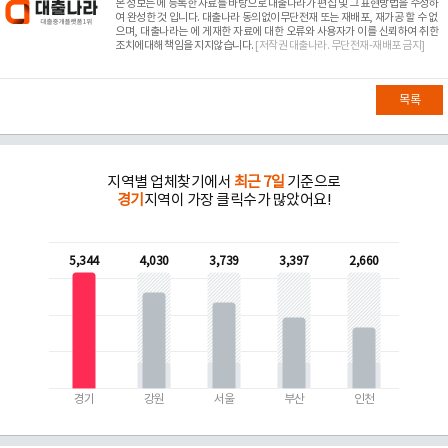
본 정보는
에 등록한 자료를 바탕으로 대출나라가 편집 및 그 표현방법을 수정하
여 완성한 것 입니다. 대출나라 동의없이무단전재 또는 재배포, 재가공 할 수 없
으며, 대출나라는
에 게재한 자료에 대한 오류와 사용자가 이를 신뢰하여 취한
조치에대해 책임을 지지않습니다.
[저작권 대출나라. 무단전재-재배포 금지]
목록
지역별 업체찾기에서
최근 7일
기준으로
경기
지역이 가장 클릭수가 많았어요!
5,344
4,030
3,739
3,397
2,660
경기
강원
서울
부산
인천