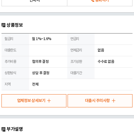
연락처
통화하기
상품정보
월금리
월 1%~1.6%
연금리
대출한도
연체금리
없음
추가비용
협의후 결정
조기상환
수수료 없음
상환방식
상담 후 결정
대출기간
지역
전체
업체정보 상세보기
대출시 주의사항
부가설명