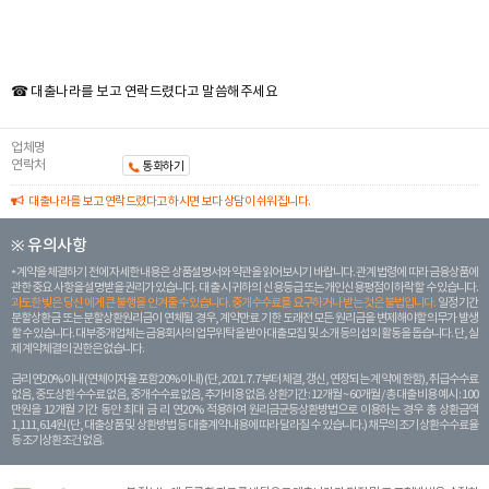
☎ 대출나라를 보고 연락드렸다고 말씀해주세요
업체명
연락처
통화하기
대출나라를 보고 연락드렸다고 하시면 보다 상담이 쉬워집니다.
※ 유의사항
계약을 체결하기 전에 자세한 내용은 상품설명서와 약관을 읽어보시기 바랍니다. 관계 법령에 따라 금융상품에
관한 중요 사항을 설명받을 권리가 있습니다. 대 출 시 귀하의 신용등급 또는 개인신용평점이 하락할 수 있습니다.
과도한 빚은 당신 에게 큰 불행을 안겨줄 수 있습니다. 중개수수료를 요구하거나 받는 것은 불법입니다.
일정 기간
분할상환금 또는 분할상환원리금이 연체될 경우, 계약만료 기한 도래전 모든 원리금을 변제해야할 의무가 발생
할 수 있습니다. 대부중개업체는 금융회사의 업무위탁을 받아 대출모집 및 소개 등의 섭외 활동을 돕습니다. 단, 실
제 계약체결의 권한은 없습니다.
금리 연20% 이내 (연체이자율 포함 20% 이내) (단, 2021. 7. 7부터 체결, 갱신, 연장되는 계 약에 한함), 취급수수료
없음, 중도상환 수수료 없음, 중개수수료 없음, 추가비용 없음. 상환기간 : 12개월 ~ 60개월 / 총 대출 비용 예시 : 100
만원을 12개월 기간 동안 최대 금 리 연20% 적용하여 원리금균등상환방법으로 이용하는 경우 총 상환금액
1,111,614원 (단, 대출상품 및 상환방법 등 대출계약 내용에 따라 달라질 수 있습니다.) 채무의 조기 상환수수료율
등 조기상환조건 없음.