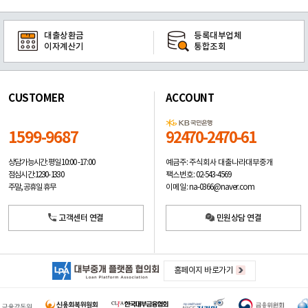
대출상환금
등록대부업체
이자계산기
통합조회
CUSTOMER
ACCOUNT
1599-9687
92470-2470-61
예금주: 주식회사 대출나라대부중개
상담가능시간: 평일
10:00 -17:00
팩스번호: 02-543-4569
점심시간: 12:30 - 13:30
이메일: na-0366@naver.com
주말, 공휴일 휴무
고객센터 연결
민원상담 연결
홈페이지 바로가기