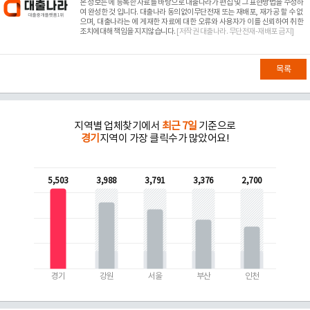
본 정보는
에 등록한 자료를 바탕으로 대출나라가 편집 및 그 표현방법을 수정하
여 완성한 것 입니다. 대출나라 동의없이무단전재 또는 재배포, 재가공 할 수 없
으며, 대출나라는
에 게재한 자료에 대한 오류와 사용자가 이를 신뢰하여 취한
조치에대해 책임을 지지않습니다.
[저작권 대출나라. 무단전재-재배포 금지]
목록
지역별 업체찾기에서
최근 7일
기준으로
경기
지역이 가장 클릭수가 많았어요!
5,503
3,988
3,791
3,376
2,700
경기
강원
서울
부산
인천