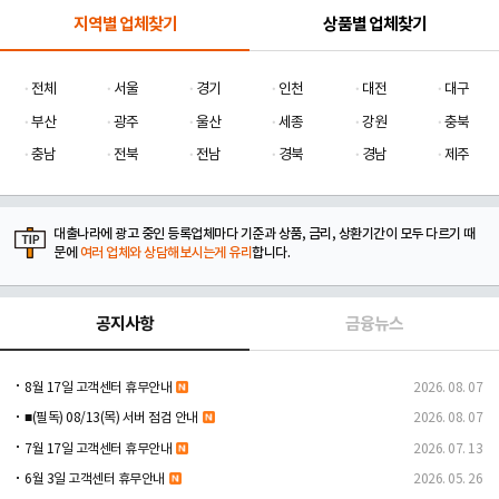
지역별 업체찾기
상품별 업체찾기
전체
서울
경기
인천
대전
대구
부산
광주
울산
세종
강원
충북
충남
전북
전남
경북
경남
제주
대출나라에 광고 중인 등록업체마다 기준과 상품, 금리, 상환기간이 모두 다르기 때
문에
여러 업체와 상담해보시는게 유리
합니다.
공지사항
금융뉴스
8월 17일 고객센터 휴무안내
2026. 08. 07
■(필독) 08/13(목) 서버 점검 안내
2026. 08. 07
7월 17일 고객센터 휴무안내
2026. 07. 13
6월 3일 고객센터 휴무안내
2026. 05. 26