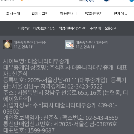
회사소개
업체로그인
이용안내
PC화면보기
전체메뉴
이용약관
개인정보처리방침
책임의한계와법적고지
주의사항
오류신고
대출중개분야 방문자수
대출중개분야 대출문의
11년 연속 1위
11년 연속 1위
사이트명 : 대출나라대부중개
대부중개업 상호명 : 주식회사 대출나라대부중개
대표
자 : 신준식
등록번호 : 2025-서울강남-0111(대부중개업)
등록기
관 : 서울 강남구 지역경제과 02-3423-5522
주소 : 서울특별시 강남구 선릉로 655, 16층 (논현동, 디
에이원타워)
사업자정보 : 주식회사 대출나라대부중개 439-81-
03602
개인정보책임자 : 신준식
팩스번호: 02-543-4569
통신판매업신고번호 : 제2025-서울강남-03876호
대표번호 : 1599-9687