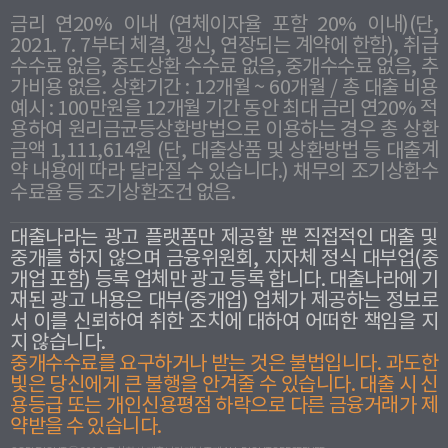
금리 연20% 이내 (연체이자율 포함 20% 이내)(단,
2021. 7. 7부터 체결, 갱신, 연장되는 계약에 한함), 취급
수수료 없음, 중도상환 수수료 없음, 중개수수료 없음, 추
가비용 없음. 상환기간 : 12개월 ~ 60개월 / 총 대출 비용
예시 : 100만원을 12개월 기간 동안 최대 금리 연20% 적
용하여 원리금균등상환방법으로 이용하는 경우 총 상환
금액 1,111,614원 (단, 대출상품 및 상환방법 등 대출계
약 내용에 따라 달라질 수 있습니다.) 채무의 조기상환수
수료율 등 조기상환조건 없음.
대출나라는 광고 플랫폼만 제공할 뿐 직접적인 대출 및
중개를 하지 않으며 금융위원회, 지자체 정식 대부업(중
개업 포함) 등록 업체만 광고 등록 합니다. 대출나라에 기
재된 광고 내용은 대부(중개업) 업체가 제공하는 정보로
서 이를 신뢰하여 취한 조치에 대하여 어떠한 책임을 지
지 않습니다.
중개수수료를 요구하거나 받는 것은 불법입니다. 과도한
빛은 당신에게 큰 불행을 안겨줄 수 있습니다. 대출 시 신
용등급 또는 개인신용평점 하락으로 다른 금융거래가 제
약받을 수 있습니다.