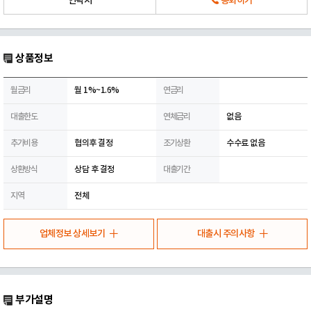
연락처
통화하기
상품정보
월금리
월 1%~1.6%
연금리
대출한도
연체금리
없음
추가비용
협의후 결정
조기상환
수수료 없음
상환방식
상담 후 결정
대출기간
지역
전체
업체정보 상세보기
대출시 주의사항
부가설명