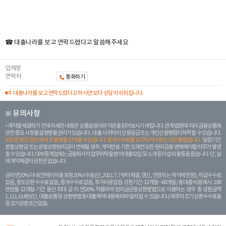
☎ 대출나라를 보고 연락드렸다고 말씀해주세요
업체명
연락처
통화하기
대출나라를 보고 연락드렸다고 하시면 보다 상담이 쉬워집니다.
※ 유의사항
계약을 체결하기 전에 자세한 내용은 상품설명서와 약관을 읽어보시기 바랍니다. 관계 법령에 따라 금융상품에
관한 중요 사항을 설명받을 권리가 있습니다. 대 출 시 귀하의 신용등급 또는 개인신용평점이 하락할 수 있습니다.
과도한 빚은 당신 에게 큰 불행을 안겨줄 수 있습니다. 중개수수료를 요구하거나 받는 것은 불법입니다.
일정 기간
분할상환금 또는 분할상환원리금이 연체될 경우, 계약만료 기한 도래전 모든 원리금을 변제해야할 의무가 발생
할 수 있습니다. 대부중개업체는 금융회사의 업무위탁을 받아 대출모집 및 소개 등의 섭외 활동을 돕습니다. 단, 실
제 계약체결의 권한은 없습니다.
금리 연20% 이내 (연체이자율 포함 20% 이내) (단, 2021. 7. 7부터 체결, 갱신, 연장되는 계 약에 한함), 취급수수료
없음, 중도상환 수수료 없음, 중개수수료 없음, 추가비용 없음. 상환기간 : 12개월 ~ 60개월 / 총 대출 비용 예시 : 100
만원을 12개월 기간 동안 최대 금 리 연20% 적용하여 원리금균등상환방법으로 이용하는 경우 총 상환금액
1,111,614원 (단, 대출상품 및 상환방법 등 대출계약 내용에 따라 달라질 수 있습니다.) 채무의 조기 상환수수료율
등 조기상환조건 없음.