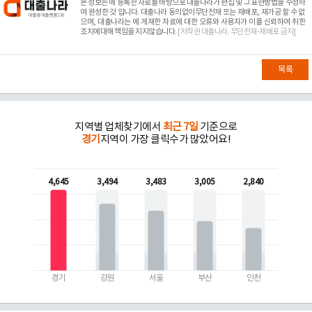
본 정보는
에 등록한 자료를 바탕으로 대출나라가 편집 및 그 표현방법을 수정하
여 완성한 것 입니다. 대출나라 동의없이무단전재 또는 재배포, 재가공 할 수 없
으며, 대출나라는
에 게재한 자료에 대한 오류와 사용자가 이를 신뢰하여 취한
조치에대해 책임을 지지않습니다.
[저작권 대출나라. 무단전재-재배포 금지]
목록
지역별 업체찾기에서
최근 7일
기준으로
경기
지역이 가장 클릭수가 많았어요!
4,645
3,494
3,483
3,005
2,840
경기
강원
서울
부산
인천