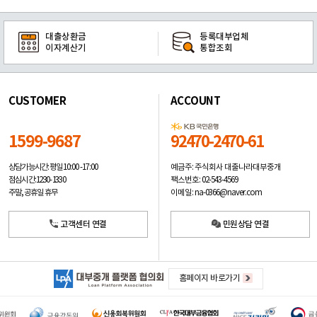
대출상환금
등록대부업체
이자계산기
통합조회
CUSTOMER
ACCOUNT
1599-9687
92470-2470-61
예금주: 주식회사 대출나라대부중개
상담가능시간: 평일
10:00 -17:00
팩스번호: 02-543-4569
점심시간: 12:30 - 13:30
이메일: na-0366@naver.com
주말, 공휴일 휴무
고객센터 연결
민원상담 연결
홈페이지 바로가기