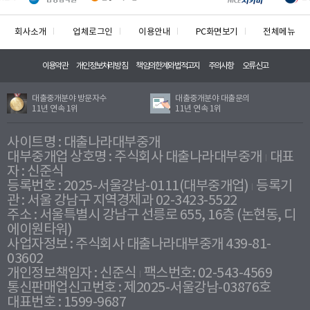
회사소개
업체로그인
이용안내
PC화면보기
전체메뉴
이용약관
개인정보처리방침
책임의한계와법적고지
주의사항
오류신고
대출중개분야 방문자수
대출중개분야 대출문의
11년 연속 1위
11년 연속 1위
사이트명 : 대출나라대부중개
대부중개업 상호명 : 주식회사 대출나라대부중개
대표
자 : 신준식
등록번호 : 2025-서울강남-0111(대부중개업)
등록기
관 : 서울 강남구 지역경제과 02-3423-5522
주소 : 서울특별시 강남구 선릉로 655, 16층 (논현동, 디
에이원타워)
사업자정보 : 주식회사 대출나라대부중개 439-81-
03602
개인정보책임자 : 신준식
팩스번호: 02-543-4569
통신판매업신고번호 : 제2025-서울강남-03876호
대표번호 : 1599-9687