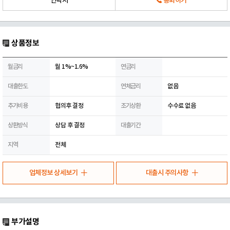
연락처
통화하기
상품정보
월금리
월 1%~1.6%
연금리
대출한도
연체금리
없음
추가비용
협의후 결정
조기상환
수수료 없음
상환방식
상담 후 결정
대출기간
지역
전체
업체정보 상세보기
대출시 주의사항
부가설명