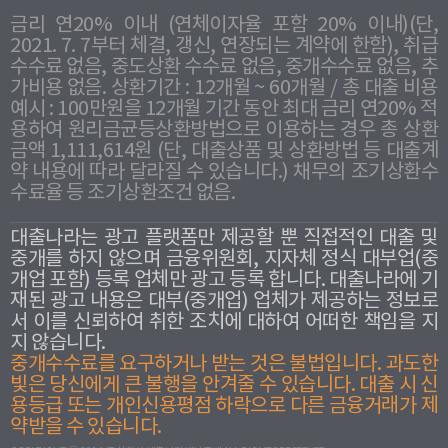
금리 연20% 이내 (연체이자율 포함 20% 이내)(단,
2021. 7. 7부터 체결, 갱신, 연장되는 계약에 한함), 취급
수수료 없음, 중도상환 수수료 없음, 중개수수료 없음, 추
가비용 없음. 상환기간 : 12개월 ~ 60개월 / 총 대출 비용
예시 : 100만원을 12개월 기간 동안 최대 금리 연20% 적
용하여 원리금균등상환방법으로 이용하는 경우 총 상환
금액 1,111,614원 (단, 대출상품 및 상환방법 등 대출계
약 내용에 따라 달라질 수 있습니다.) 채무의 조기상환수
수료율 등 조기상환조건 없음.
대출나라는 광고 플랫폼만 제공할 뿐 직접적인 대출 및
중개를 하지 않으며 금융위원회, 지자체 정식 대부업(중
개업 포함) 등록 업체만 광고 등록 합니다. 대출나라에 기
재된 광고 내용은 대부(중개업) 업체가 제공하는 정보로
서 이를 신뢰하여 취한 조치에 대하여 어떠한 책임을 지
지 않습니다.
중개수수료를 요구하거나 받는 것은 불법입니다. 과도한
빛은 당신에게 큰 불행을 안겨줄 수 있습니다. 대출 시 신
용등급 또는 개인신용평점 하락으로 다른 금융거래가 제
약받을 수 있습니다.