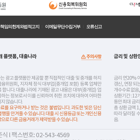
책임의한계와법적고지
이메일무단수집거부
오류신고
개 플랫폼, 대출나라
금리 및 상환
주의사항
는 광고 플랫폼만 제공할 뿐 직접적인 대출 및 중개를 하지
금리 연20% 이
금융위원회, 지자체 정식 대부업(중개업 포함) 등록 업체만
갱신, 연장 되
 합니다. 대출나라에 기재된 광고 내용은 대부(중개업) 업
개수수료 없음,
공하는 정보로서 이를 신뢰하여 취한 조치에 대하여 어떠한
상환기간 : 12
지지 않습니다.
동안 최대 금
료를 요구하거나 받는 것은 불법입니다. 과도한 빚은 당신
총 상환 금액 1
불행을 안겨줄 수 있습니다. 대출 시 신용등급 또는 개인신용
따라 달라질 
락으로 다른 금융거래가 제약받을 수 있습니다.
음.
 l 팩스번호: 02-543-4569