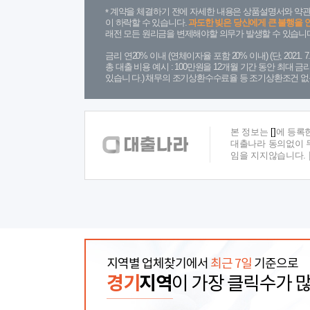
계약을 체결하기 전에 자세한 내용은 상품설명서와 약관
이 하락할 수 있습니다.
과도한 빚은 당신에게 큰 불행을 
래전 모든 원리금을 변제해야할 의무가 발생할 수 있습니다
금리 연20% 이내 (연체이자율 포함 20% 이내) (단, 2021
총 대출 비용 예시 : 100만원을 12개월 기간 동안 최대 
있습니 다.) 채무의 조기상환수수료율 등 조기상환조건 없
본 정보는
[]
에 등록
대출나라 동의없이 무
임을 지지않습니다.
지역별 업체찾기에서
최근 7일
기준으로
경기
지역
이 가장 클릭수가 