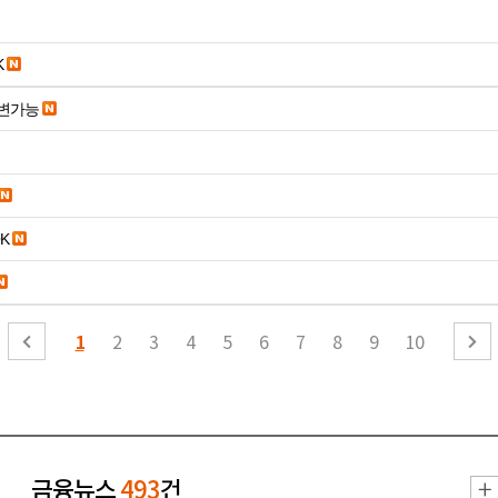
K
변가능
K
1
2
3
4
5
6
7
8
9
10
금융뉴스
493
건