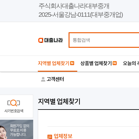
본
주식회사대출나라대부중개
문
2025-서울강남-0111(대부중개업)
바
로
가
기
지역별 업체찾기
상품별 업체찾기
오늘의 
고객센터
지역별 업체찾기
사기번호검색
회원가입 없이
무료로 이용
가능합니다.
업체정보