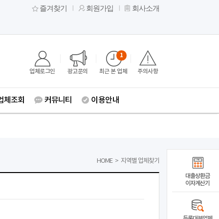
즐겨찾기
회원가입
회사소개
1
업체로그인
광고문의
최근 본 업체
주의사항
업체조회
커뮤니티
이용안내
HOME
>
지역별 업체찾기
대출상환금
이자계산기
등록대부업체