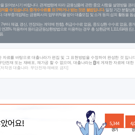
을 읽어보시기 바랍니다. 관계법령에 따라 금융상품에 관한 중요 사항을 설명받을 권리
안겨줄 수 있습니다. 중개수수료를 요구하거나 받는 것은 불법입니다.
일정 기간 분할상환
. 대부중개업체는 금융회사의 업무위탁을 받아 대출모집 및 소개 등의 섭외 활동을 돕습
. 7. 7부터 체결, 갱신, 연장되는 계약에 한함), 취급수수료 없음, 중도상환 수수료 없음, 중개
금리 연20% 적용하여 원리금균등상환방법으로 이용하는 경우 총 상환금액 1,111,614원 
음.
한 자료를 바탕으로 대출나라가 편집 및 그 표현방법을 수정하여 완성한 것 입니다
단전재 또는 재배포, 재가공 할 수 없으며, 대출나라는
[]
에 게재한 자료에 대한
[저작권 대출나라. 무단전재-재배포 금지]
많았어요!
5,344
4,
경기
강