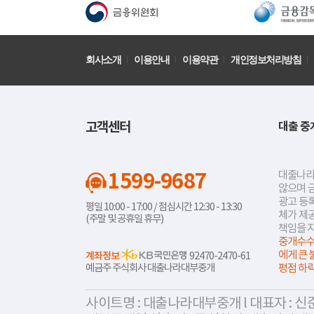
회사소개
이용안내
이용약관
개인정보처리방침
고객센터
대출 중
1599-9687
대출나라
않으며 
광고 등록
평일 10:00 - 17:00 / 점심시간 12:30 - 13:30
체가 제
(주말 및 공휴일 휴무)
책임을 
중개수수
에게 큰 
계좌정보
92470-2470-61
예금주 주식회사 대출나라대부중개
평점 하
사이트명 : 대출나라대부중개 l 대표자 : 신준식