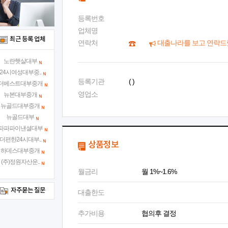
등록번호
업체명
최근 등록 업체
연락처
대출나라를 보고 연락드
노란햇살대부
24시여성대부중..
등록기관
( )
더베스트대부중개
영업소
뉴본대부중개
뉴골드대부중개
뉴골드대부
파파파이낸셜대부
더편한24시대부..
상품정보
하데스대부중개
(주)정원자산운..
월금리
월 1%~1.6%
자주묻는 질문
대출한도
추가비용
협의후 결정