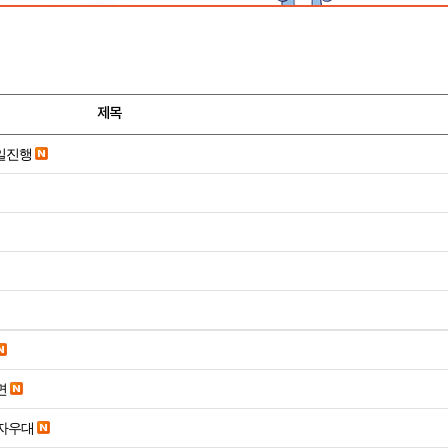
제목
당일진행
면
당일입금 수수료x 사업자우대