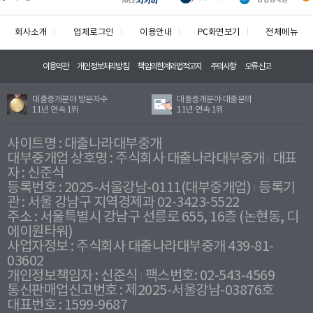
회사소개
업체로그인
이용안내
PC화면보기
전체메뉴
이용약관
개인정보처리방침
책임의한계와법적고지
주의사항
오류신고
대출중개분야 방문자수
대출중개분야 대출문의
11년 연속 1위
11년 연속 1위
사이트명 : 대출나라대부중개
대부중개업 상호명 : 주식회사 대출나라대부중개
대표
자 : 신준식
등록번호 : 2025-서울강남-0111(대부중개업)
등록기
관 : 서울 강남구 지역경제과 02-3423-5522
주소 : 서울특별시 강남구 선릉로 655, 16층 (논현동, 디
에이원타워)
사업자정보 : 주식회사 대출나라대부중개 439-81-
03602
개인정보책임자 : 신준식
팩스번호: 02-543-4569
통신판매업신고번호 : 제2025-서울강남-03876호
대표번호 : 1599-9687