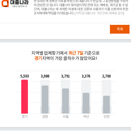
본 정보는
에 등록한 자료를 바탕으로 대출나라가 편집 및 그 표현방법을 수정하
여 완성한 것 입니다. 대출나라 동의없이무단전재 또는 재배포, 재가공 할 수 없
으며, 대출나라는
에 게재한 자료에 대한 오류와 사용자가 이를 신뢰하여 취한
조치에대해 책임을 지지않습니다.
[저작권 대출나라. 무단전재-재배포 금지]
목록
지역별 업체찾기에서
최근 7일
기준으로
경기
지역이 가장 클릭수가 많았어요!
5,503
3,988
3,791
3,376
2,700
경기
강원
서울
부산
인천