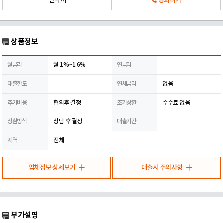
연락처
통화하기
상품정보
월금리
월 1%~1.6%
연금리
대출한도
연체금리
없음
추가비용
협의후 결정
조기상환
수수료 없음
상환방식
상담 후 결정
대출기간
지역
전체
업체정보 상세보기
대출시 주의사항
부가설명