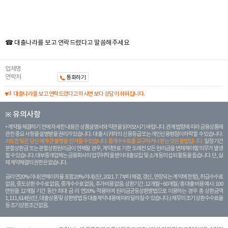
☎ 대출나라를 보고 연락드렸다고 말씀해주세요
업체명
연락처
통화하기
대출나라를 보고 연락드렸다고 하시면 보다 상담이 쉬워집니다.
※ 유의사항
계약을 체결하기 전에 자세한 내용은 상품설명서와 약관을 읽어보시기 바랍니다. 관계 법령에 따라 금융상품에
관한 중요 사항을 설명받을 권리가 있습니다. 대 출 시 귀하의 신용등급 또는 개인신용평점이 하락할 수 있습니다.
과도한 빚은 당신 에게 큰 불행을 안겨줄 수 있습니다. 중개수수료를 요구하거나 받는 것은 불법입니다.
일정 기간
분할상환금 또는 분할상환원리금이 연체될 경우, 계약만료 기한 도래전 모든 원리금을 변제해야할 의무가 발생
할 수 있습니다. 대부중개업체는 금융회사의 업무위탁을 받아 대출모집 및 소개 등의 섭외 활동을 돕습니다. 단, 실
제 계약체결의 권한은 없습니다.
금리 연20% 이내 (연체이자율 포함 20% 이내) (단, 2021. 7. 7부터 체결, 갱신, 연장되는 계 약에 한함), 취급수수료
없음, 중도상환 수수료 없음, 중개수수료 없음, 추가비용 없음. 상환기간 : 12개월 ~ 60개월 / 총 대출 비용 예시 : 100
만원을 12개월 기간 동안 최대 금 리 연20% 적용하여 원리금균등상환방법으로 이용하는 경우 총 상환금액
1,111,614원 (단, 대출상품 및 상환방법 등 대출계약 내용에 따라 달라질 수 있습니다.) 채무의 조기 상환수수료율
등 조기상환조건 없음.