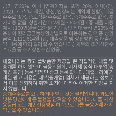
금리 연20% 이내 (연체이자율 포함 20% 이내)(단,
2021. 7. 7부터 체결, 갱신, 연장되는 계약에 한함), 취급
수수료 없음, 중도상환 수수료 없음, 중개수수료 없음, 추
가비용 없음. 상환기간 : 12개월 ~ 60개월 / 총 대출 비용
예시 : 100만원을 12개월 기간 동안 최대 금리 연20% 적
용하여 원리금균등상환방법으로 이용하는 경우 총 상환
금액 1,111,614원 (단, 대출상품 및 상환방법 등 대출계
약 내용에 따라 달라질 수 있습니다.) 채무의 조기상환수
수료율 등 조기상환조건 없음.
대출나라는 광고 플랫폼만 제공할 뿐 직접적인 대출 및
중개를 하지 않으며 금융위원회, 지자체 정식 대부업(중
개업 포함) 등록 업체만 광고 등록 합니다. 대출나라에 기
재된 광고 내용은 대부(중개업) 업체가 제공하는 정보로
서 이를 신뢰하여 취한 조치에 대하여 어떠한 책임을 지
지 않습니다.
중개수수료를 요구하거나 받는 것은 불법입니다. 과도한
빛은 당신에게 큰 불행을 안겨줄 수 있습니다. 대출 시 신
용등급 또는 개인신용평점 하락으로 다른 금융거래가 제
약받을 수 있습니다.