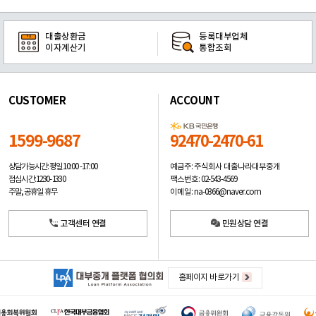
대출상환금
등록대부업체
이자계산기
통합조회
CUSTOMER
ACCOUNT
1599-9687
92470-2470-61
예금주: 주식회사 대출나라대부중개
상담가능시간: 평일
10:00 -17:00
팩스번호: 02-543-4569
점심시간: 12:30 - 13:30
이메일: na-0366@naver.com
주말, 공휴일 휴무
고객센터 연결
민원상담 연결
홈페이지 바로가기