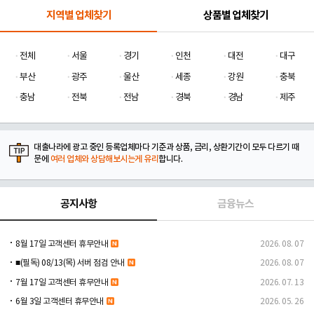
지역별 업체찾기
상품별 업체찾기
전체
서울
경기
인천
대전
대구
부산
광주
울산
세종
강원
충북
충남
전북
전남
경북
경남
제주
대출나라에 광고 중인 등록업체마다 기준과 상품, 금리, 상환기간이 모두 다르기 때
문에
여러 업체와 상담해보시는게 유리
합니다.
공지사항
금융뉴스
8월 17일 고객센터 휴무안내
2026. 08. 07
■(필독) 08/13(목) 서버 점검 안내
2026. 08. 07
7월 17일 고객센터 휴무안내
2026. 07. 13
6월 3일 고객센터 휴무안내
2026. 05. 26