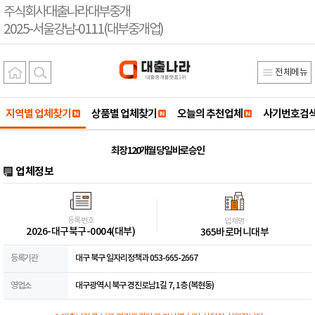
주식회사대출나라대부중개
2025-서울강남-0111(대부중개업)
전체메뉴
지역별 업체찾기
상품별 업체찾기
오늘의 추천업체
사기번호검
최장 120개월 당일 바로 승인
업체정보
등록번호
업체명
2026-대구북구-0004(대부)
365바로머니대부
등록기관
대구 북구 일자리정책과 053-665-2667
영업소
대구광역시 북구 경진로남1길 7, 1층 (복현동)