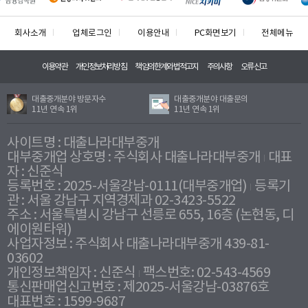
회사소개
업체로그인
이용안내
PC화면보기
전체메뉴
이용약관
개인정보처리방침
책임의한계와법적고지
주의사항
오류신고
대출중개분야 방문자수
대출중개분야 대출문의
11년 연속 1위
11년 연속 1위
사이트명 : 대출나라대부중개
대부중개업 상호명 : 주식회사 대출나라대부중개
대표
자 : 신준식
등록번호 : 2025-서울강남-0111(대부중개업)
등록기
관 : 서울 강남구 지역경제과 02-3423-5522
주소 : 서울특별시 강남구 선릉로 655, 16층 (논현동, 디
에이원타워)
사업자정보 : 주식회사 대출나라대부중개 439-81-
03602
개인정보책임자 : 신준식
팩스번호: 02-543-4569
통신판매업신고번호 : 제2025-서울강남-03876호
대표번호 : 1599-9687