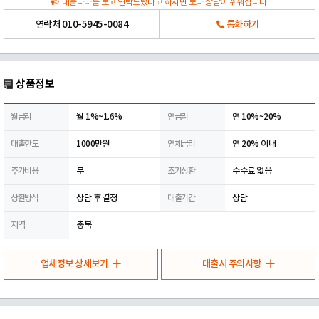
대출나라를 보고 연락드렸다고 하시면 보다 상담이 쉬워집니다.
연락처
010-5945-0084
통화하기
상품정보
월금리
월 1%~1.6%
연금리
연 10%~20%
대출한도
1000만원
연체금리
연 20% 이내
추가비용
무
조기상환
수수료 없음
상환방식
상담 후 결정
대출기간
상담
지역
충북
업체정보 상세보기
대출시 주의사항