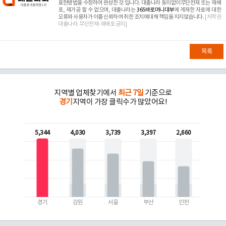
표현방법을 수정하여 완성한 것 입니다. 대출나라 동의없이무단전재 또는 재배
포, 재가공 할 수 없으며, 대출나라는
365바로머니대부
에 게재한 자료에 대한
오류와 사용자가 이를 신뢰하여 취한 조치에대해 책임을 지지않습니다.
[저작권
대출나라. 무단전재-재배포 금지]
목록
지역별 업체찾기에서
최근 7일
기준으로
경기
지역이 가장 클릭수가 많았어요!
5,344
4,030
3,739
3,397
2,660
경기
강원
서울
부산
인천