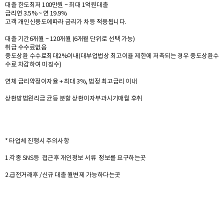
대출 한도최저 100만원 ~ 최대 1억원대출
금리연 3.5% ~ 연 19.9%
고객 개인신용도에따라 금리가 차등 적용됩니다.
대출 기간6개월 ~ 120개월 (6개월 단위로 선택 가능)
취급 수수료없음
중도상환 수수료최대2%이내(대부업법상 최고이율 제한에 저촉되는 경우 중도상환수
수료 차감하여 미징수)
연체 금리약정이자율 + 최대 3%, 법정 최고금리 이내
상환방법원리금 균등 분할 상환이자부과시기매월 후취
* 타업체 진행시 주의사항
1.각종 SNS등 접근후 개인정보 서류 정보를 요구하는곳
2.급전거래후 /신규 대출 월변제 가능하다는곳