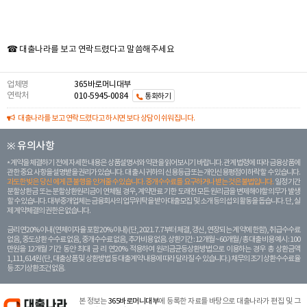
☎ 대출나라를 보고 연락드렸다고 말씀해주세요
업체명
365바로머니대부
연락처
010-5945-0084
통화하기
대출나라를 보고 연락드렸다고 하시면 보다 상담이 쉬워집니다.
※ 유의사항
계약을 체결하기 전에 자세한 내용은 상품설명서와 약관을 읽어보시기 바랍니다. 관계 법령에 따라 금융상품에
관한 중요 사항을 설명받을 권리가 있습니다. 대 출 시 귀하의 신용등급 또는 개인신용평점이 하락할 수 있습니다.
과도한 빚은 당신 에게 큰 불행을 안겨줄 수 있습니다. 중개수수료를 요구하거나 받는 것은 불법입니다.
일정 기간
분할상환금 또는 분할상환원리금이 연체될 경우, 계약만료 기한 도래전 모든 원리금을 변제해야할 의무가 발생
할 수 있습니다. 대부중개업체는 금융회사의 업무위탁을 받아 대출모집 및 소개 등의 섭외 활동을 돕습니다. 단, 실
제 계약체결의 권한은 없습니다.
금리 연20% 이내 (연체이자율 포함 20% 이내) (단, 2021. 7. 7부터 체결, 갱신, 연장되는 계 약에 한함), 취급수수료
없음, 중도상환 수수료 없음, 중개수수료 없음, 추가비용 없음. 상환기간 : 12개월 ~ 60개월 / 총 대출 비용 예시 : 100
만원을 12개월 기간 동안 최대 금 리 연20% 적용하여 원리금균등상환방법으로 이용하는 경우 총 상환금액
1,111,614원 (단, 대출상품 및 상환방법 등 대출계약 내용에 따라 달라질 수 있습니다.) 채무의 조기 상환수수료율
등 조기상환조건 없음.
본 정보는
365바로머니대부
에 등록한 자료를 바탕으로 대출나라가 편집 및 그