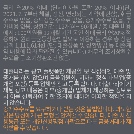
금리 연20% 이내 (연체이자율 포함 20% 이내)(단,
2021. 7. 7부터 체결, 갱신, 연장되는 계약에 한함), 취급
수수료 없음, 중도상환 수수료 없음, 중개수수료 없음, 추
가비용 없음. 상환기간 : 12개월 ~ 60개월 / 총 대출 비용
예시 : 100만원을 12개월 기간 동안 최대 금리 연20% 적
용하여 원리금균등상환방법으로 이용하는 경우 총 상환
금액 1,111,614원 (단, 대출상품 및 상환방법 등 대출계
약 내용에 따라 달라질 수 있습니다.) 채무의 조기상환수
수료율 등 조기상환조건 없음.
대출나라는 광고 플랫폼만 제공할 뿐 직접적인 대출 및
중개를 하지 않으며 금융위원회, 지자체 정식 대부업(중
개업 포함) 등록 업체만 광고 등록 합니다. 대출나라에 기
재된 광고 내용은 대부(중개업) 업체가 제공하는 정보로
서 이를 신뢰하여 취한 조치에 대하여 어떠한 책임을 지
지 않습니다.
중개수수료를 요구하거나 받는 것은 불법입니다. 과도한
빛은 당신에게 큰 불행을 안겨줄 수 있습니다. 대출 시 신
용등급 또는 개인신용평점 하락으로 다른 금융거래가 제
약받을 수 있습니다.