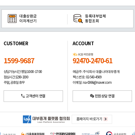
대출상환금
등록대부업체
이자계산기
통합조회
CUSTOMER
ACCOUNT
1599-9687
92470-2470-61
예금주: 주식회사 대출나라대부중개
상담가능시간: 평일
10:00 -17:00
팩스번호: 02-543-4569
점심시간: 12:30 - 13:30
이메일: na-0366@naver.com
주말, 공휴일 휴무
고객센터 연결
민원상담 연결
홈페이지 바로가기