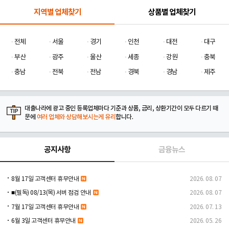
지역별 업체찾기
상품별 업체찾기
전체
서울
경기
인천
대전
대구
부산
광주
울산
세종
강원
충북
충남
전북
전남
경북
경남
제주
대출나라에 광고 중인 등록업체마다 기준과 상품, 금리, 상환기간이 모두 다르기 때
문에
여러 업체와 상담해보시는게 유리
합니다.
공지사항
금융뉴스
8월 17일 고객센터 휴무안내
2026. 08. 07
■(필독) 08/13(목) 서버 점검 안내
2026. 08. 07
7월 17일 고객센터 휴무안내
2026. 07. 13
6월 3일 고객센터 휴무안내
2026. 05. 26