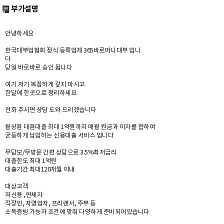
부가설명
안녕하세요
한국대부업협회 정식 등록업체 365바로머니대부 입니
다
당일 바로바로 승인 됩니다
여기 저기 복잡하게 갚지 마시고
한달에 한곳으로 정리하세요
전화 주시면 상담 도와 드리겠습니다
월상환 대환대출 최대 1억원까지 매월 원금과 이자를 합하여
균등하게 납입하는 신용대출 서비스 입니다
무담보/무방문 간편 상담으로 3.5%최저금리
대출한도 최대 1억원
대출기간 최대120개월 이내
대상고객
저신용 ,연체자
직장인, 자영업자, 프리랜서, 주부 등
소득증빙 가능자 조건에 맞춰 다양하게 준비되어있습니다