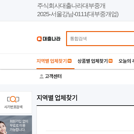
본
주식회사대출나라대부중개
문
2025-서울강남-0111(대부중개업)
바
로
가
기
지역별 업체찾기
상품별 업체찾기
오늘의 
고객센터
지역별 업체찾기
사기번호검색
회원가입 없이
무료로 이용
가능합니다.