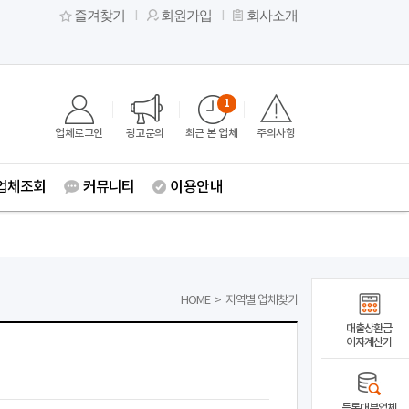
즐겨찾기
회원가입
회사소개
1
업체로그인
광고문의
최근 본 업체
주의사항
업체조회
커뮤니티
이용안내
HOME
>
지역별 업체찾기
대출상환금
이자계산기
등록대부업체