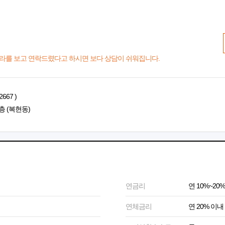
라를 보고 연락드렸다고 하시면 보다 상담이 쉬워집니다.
667 )
층 (복현동)
연금리
연 10%~20%
연체금리
연 20% 이내