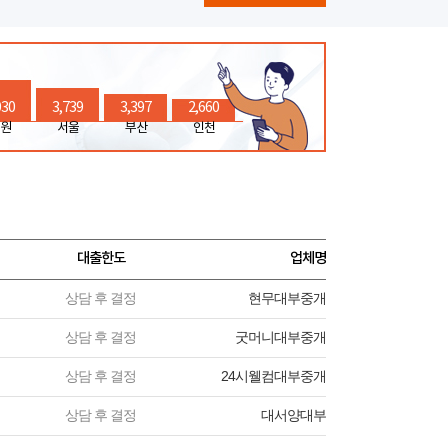
030
3,739
3,397
2,660
원
서울
부산
인천
대출한도
업체명
상담 후 결정
현무대부중개
상담 후 결정
굿머니대부중개
상담 후 결정
24시웰컴대부중개
상담 후 결정
대서양대부