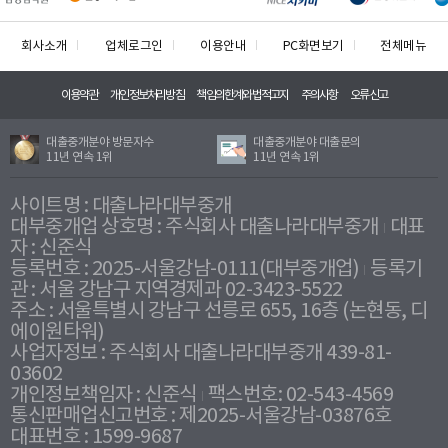
회사소개
업체로그인
이용안내
PC화면보기
전체메뉴
이용약관
개인정보처리방침
책임의한계와법적고지
주의사항
오류신고
대출중개분야 방문자수
대출중개분야 대출문의
11년 연속 1위
11년 연속 1위
사이트명 : 대출나라대부중개
대부중개업 상호명 : 주식회사 대출나라대부중개
대표
자 : 신준식
등록번호 : 2025-서울강남-0111(대부중개업)
등록기
관 : 서울 강남구 지역경제과 02-3423-5522
주소 : 서울특별시 강남구 선릉로 655, 16층 (논현동, 디
에이원타워)
사업자정보 : 주식회사 대출나라대부중개 439-81-
03602
개인정보책임자 : 신준식
팩스번호: 02-543-4569
통신판매업신고번호 : 제2025-서울강남-03876호
대표번호 : 1599-9687