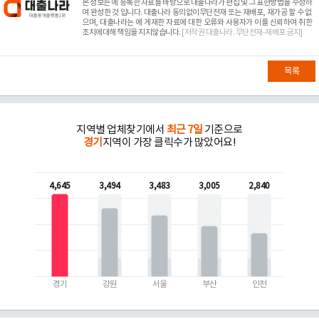
본 정보는
에 등록한 자료를 바탕으로 대출나라가 편집 및 그 표현방법을 수정하
여 완성한 것 입니다. 대출나라 동의없이무단전재 또는 재배포, 재가공 할 수 없
으며, 대출나라는
에 게재한 자료에 대한 오류와 사용자가 이를 신뢰하여 취한
조치에대해 책임을 지지않습니다.
[저작권 대출나라. 무단전재-재배포 금지]
목록
지역별 업체찾기에서
최근 7일
기준으로
경기
지역이 가장 클릭수가 많았어요!
4,645
3,494
3,483
3,005
2,840
경기
강원
서울
부산
인천