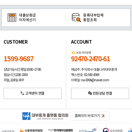
대출상환금
등록대부업체
이자계산기
통합조회
CUSTOMER
ACCOUNT
1599-9687
92470-2470-61
예금주: 주식회사 대출나라대부중개
상담가능시간: 평일
10:00 -17:00
팩스번호: 02-543-4569
점심시간: 12:30 - 13:30
이메일: na-0366@naver.com
주말, 공휴일 휴무
고객센터 연결
민원상담 연결
홈페이지 바로가기