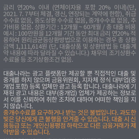
금리 연20% 이내 (연체이자율 포함 20% 이내)(단,
2021. 7. 7부터 체결, 갱신, 연장되는 계약에 한함), 취급
수수료 없음, 중도상환 수수료 없음, 중개수수료 없음, 추
가비용 없음. 상환기간 : 12개월 ~ 60개월 / 총 대출 비용
예시 : 100만원을 12개월 기간 동안 최대 금리 연20% 적
용하여 원리금균등상환방법으로 이용하는 경우 총 상환
금액 1,111,614원 (단, 대출상품 및 상환방법 등 대출계
약 내용에 따라 달라질 수 있습니다.) 채무의 조기상환수
수료율 등 조기상환조건 없음.
대출나라는 광고 플랫폼만 제공할 뿐 직접적인 대출 및
중개를 하지 않으며 금융위원회, 지자체 정식 대부업(중
개업 포함) 등록 업체만 광고 등록 합니다. 대출나라에 기
재된 광고 내용은 대부(중개업) 업체가 제공하는 정보로
서 이를 신뢰하여 취한 조치에 대하여 어떠한 책임을 지
지 않습니다.
중개수수료를 요구하거나 받는 것은 불법입니다. 과도한
빛은 당신에게 큰 불행을 안겨줄 수 있습니다. 대출 시 신
용등급 또는 개인신용평점 하락으로 다른 금융거래가 제
약받을 수 있습니다.