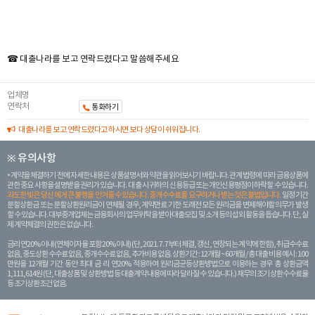
☎ 대출나라를 보고 연락드렸다고 말씀해주세요
업체명
연락처
통화하기
대출나라를 보고 연락드렸다고 하시면 보다 상담이 쉬워집니다.
※ 유의사항
계약을 체결하기 전에 자세한 내용은 상품설명서와 약관을 읽어보시기 바랍니다. 관계 법령에 따라 금융상품에
관한 중요 사항을 설명받을 권리가 있습니다. 대 출 시 귀하의 신용등급 또는 개인신용평점이 하락할 수 있습니다.
과도한 빚은 당신 에게 큰 불행을 안겨줄 수 있습니다. 중개수수료를 요구하거나 받는 것은 불법입니다.
일정 기간
분할상환금 또는 분할상환원리금이 연체될 경우, 계약만료 기한 도래전 모든 원리금을 변제해야할 의무가 발생
할 수 있습니다. 대부중개업체는 금융회사의 업무위탁을 받아 대출모집 및 소개 등의 섭외 활동을 돕습니다. 단, 실
제 계약체결의 권한은 없습니다.
금리 연20% 이내 (연체이자율 포함 20% 이내) (단, 2021. 7. 7부터 체결, 갱신, 연장되는 계 약에 한함), 취급수수료
없음, 중도상환 수수료 없음, 중개수수료 없음, 추가비용 없음. 상환기간 : 12개월 ~ 60개월 / 총 대출 비용 예시 : 100
만원을 12개월 기간 동안 최대 금 리 연20% 적용하여 원리금균등상환방법으로 이용하는 경우 총 상환금액
1,111,614원 (단, 대출상품 및 상환방법 등 대출계약 내용에 따라 달라질 수 있습니다.) 채무의 조기 상환수수료율
등 조기상환조건 없음.