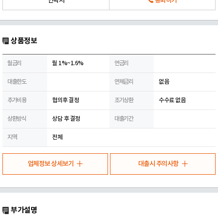
연락처
통화하기
상품정보
월금리
월 1%~1.6%
연금리
대출한도
연체금리
없음
추가비용
협의후 결정
조기상환
수수료 없음
상환방식
상담 후 결정
대출기간
지역
전체
업체정보 상세보기
대출시 주의사항
부가설명