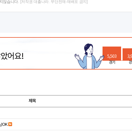
지지않습니다.
[저작권 대출나라. 무단전재-재배포 금지]
많았어요!
5,503
3,
경기
강
제목
19세 이상OK