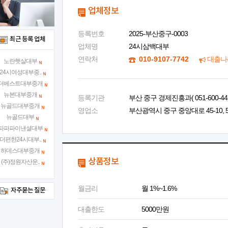
업체정보
등록번호
2025-부산중구-0003
최근 등록 업체
업체명
24시삼백대부
연락처
010-9107-7742
대출나
노란햇살대부
24시여성대부중..
더베스트대부중개
뉴본대부중개
등록기관
부산 중구 경제진흥과( 051-600-447
뉴골드대부중개
영업소
부산광역시 중구 중앙대로 45-10, 5
뉴골드대부
파파파이낸셜대부
더편한24시대부..
하데스대부중개
상품정보
(주)정원자산운..
월금리
월 1%~1.6%
자주묻는 질문
대출한도
5000만원