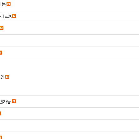
가능
폰테크X
승인
변가능