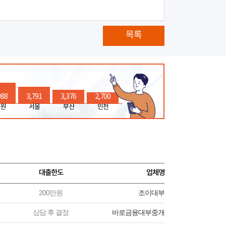
목록
988
3,791
3,376
2,700
원
서울
부산
인천
대출한도
업체명
200만원
조이대부
상담 후 결정
바로금융대부중개