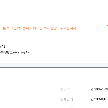
라를 보고 연락드렸다고 하시면 보다 상담이 쉬워집니다.
4 )
층 502호 (중앙동2가)
연금리
연 10%~19%
연체금리
연 20% 이내