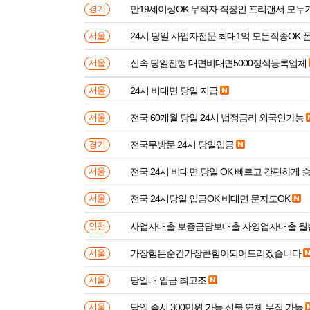
만19세이상OK 무직자 직장인 프리랜서 모두
경기
24시 당일 사업자전문 최대1억 모든직종OK 
서울
신속 당일진행 대면비대면5000정식등록업체
서울
24시 비대면 당일 지급
서울
전국 60개월 당일 24시 법정금리 외국인가능
서울
전국무방문 24시 당일입금
경기
전국 24시 비대면 당일 OK 빠르고 간편하게 
서울
전국 24시당일 입금OK 비대면 문자도OK
서울
사업자대출 보증금담보대출 자영업자대출 월
인천
가장힘든순간가장큰힘이되어드리겠습니다
서울
당일내 입금 최고조
서울
당일 즉시 300만원 가능 신불 연체 무직 가능
서울