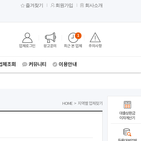
즐겨찾기
회원가입
회사소개
1
업체로그인
광고문의
최근 본 업체
주의사항
업체조회
커뮤니티
이용안내
HOME
>
지역별 업체찾기
대출상환금
이자계산기
등록대부업체