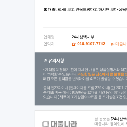
☎ 대출나라를 보고 연락드렸다고 하시면 보다 상담
업체명
24시삼백대부
연락처
010-9107-7742
대출나
※ 유의사항
계약을 체결하기 전에 자세한 내용은 상품설명서와 약관
이 하락할 수 있습니다.
과도한 빚은 당신에게 큰 불행을 
래전 모든 원리금을 변제해야할 의무가 발생할 수 있습니다
금리 연20% 이내 (연체이자율 포함 20% 이내) (단, 2021
총 대출 비용 예시 : 100만원을 12개월 기간 동안 최대 
있습니 다.) 채무의 조기상환수수료율 등 조기상환조건 없
본 정보는
[24시삼백
대출나라 동의없이 무