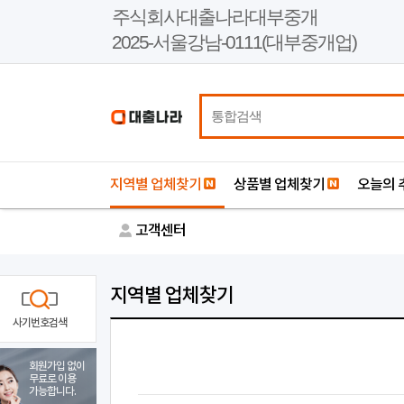
본
주식회사대출나라대부중개
문
2025-서울강남-0111(대부중개업)
바
로
가
기
지역별 업체찾기
상품별 업체찾기
오늘의 
고객센터
지역별 업체찾기
사기번호검색
회원가입 없이
무료로 이용
가능합니다.