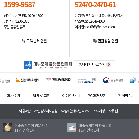
1599-9687
92470-2470-61
예금주: 주식회사 대출나라대부중개
상담가능시간: 평일
10:00 -17:00
팩스번호: 02-543-4569
점심시간: 12:30 - 13:30
이메일: na-0366@naver.com
주말, 공휴일 휴무
고객센터 연결
민원상담 연결
홈페이지 바로가기
회사소개
업체로그인
이용안내
PC화면보기
전체메뉴
이용약관
개인정보처리방침
책임의한계와법적고지
주의사항
오류신고
대출중개분야 방문자수
대출중개분야 대출문의
11년 연속 1위
11년 연속 1위