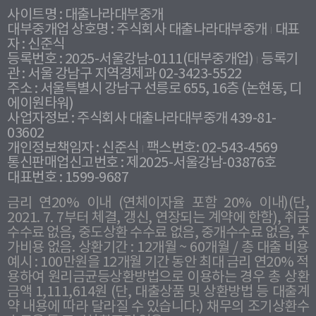
사이트명 : 대출나라대부중개
대부중개업 상호명 : 주식회사 대출나라대부중개
대표
자 : 신준식
등록번호 : 2025-서울강남-0111(대부중개업)
등록기
관 : 서울 강남구 지역경제과 02-3423-5522
주소 : 서울특별시 강남구 선릉로 655, 16층 (논현동, 디
에이원타워)
사업자정보 : 주식회사 대출나라대부중개 439-81-
03602
개인정보책임자 : 신준식
팩스번호: 02-543-4569
통신판매업신고번호 : 제2025-서울강남-03876호
대표번호 : 1599-9687
금리 연20% 이내 (연체이자율 포함 20% 이내)(단,
2021. 7. 7부터 체결, 갱신, 연장되는 계약에 한함), 취급
수수료 없음, 중도상환 수수료 없음, 중개수수료 없음, 추
가비용 없음. 상환기간 : 12개월 ~ 60개월 / 총 대출 비용
예시 : 100만원을 12개월 기간 동안 최대 금리 연20% 적
용하여 원리금균등상환방법으로 이용하는 경우 총 상환
금액 1,111,614원 (단, 대출상품 및 상환방법 등 대출계
약 내용에 따라 달라질 수 있습니다.) 채무의 조기상환수