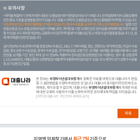
※ 유의사항
계약을 체결하기 전에 자세한 내용은 상품설명서와 약관을 읽어보시기 바랍니다. 관계 법령에 따라 금융상품에
관한 중요 사항을 설명받을 권리가 있습니다. 대 출 시 귀하의 신용등급 또는 개인신용평점이 하락할 수 있습니다.
과도한 빚은 당신 에게 큰 불행을 안겨줄 수 있습니다. 중개수수료를 요구하거나 받는 것은 불법입니다.
일정 기간
분할상환금 또는 분할상환원리금이 연체될 경우, 계약만료 기한 도래전 모든 원리금을 변제해야할 의무가 발생
할 수 있습니다. 대부중개업체는 금융회사의 업무위탁을 받아 대출모집 및 소개 등의 섭외 활동을 돕습니다. 단, 실
제 계약체결의 권한은 없습니다.
금리 연20% 이내 (연체이자율 포함 20% 이내) (단, 2021. 7. 7부터 체결, 갱신, 연장되는 계 약에 한함), 취급수수료
없음, 중도상환 수수료 없음, 중개수수료 없음, 추가비용 없음. 상환기간 : 12개월 ~ 60개월 / 총 대출 비용 예시 : 100
만원을 12개월 기간 동안 최대 금 리 연20% 적용하여 원리금균등상환방법으로 이용하는 경우 총 상환금액
1,111,614원 (단, 대출상품 및 상환방법 등 대출계약 내용에 따라 달라질 수 있습니다.) 채무의 조기 상환수수료율
등 조기상환조건 없음.
본 정보는
부영파이낸셜대부중개
에 등록한 자료를 바탕으로 대출나라가 편집
및 그 표현방법을 수정하여 완성한 것 입니다. 대출나라 동의없이무단전재 또는
재배포, 재가공 할 수 없으며, 대출나라는
부영파이낸셜대부중개
에 게재한 자료
에 대한 오류와 사용자가 이를 신뢰하여 취한 조치에대해 책임을 지지않습니다.
[저작권 대출나라. 무단전재-재배포 금지]
목록
지역별 업체찾기에서
최근 7일
기준으로