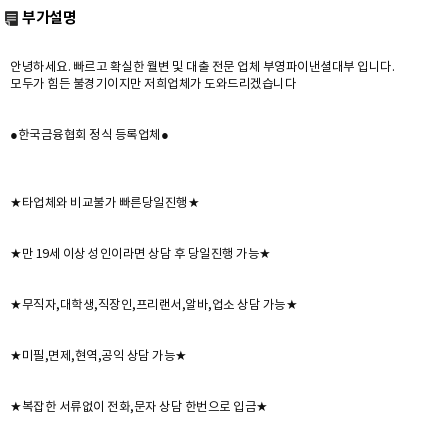
부가설명
안녕하세요. 빠르고 확실한 월변 및 대출 전문 업체 부영파이낸셜대부 입니다.
모두가 힘든 불경기이지만 저희업체가 도와드리겠습니다
●한국금융협회 정식 등록업체●
★타업체와 비교불가 빠른당일진행★
★만 19세 이상 성인이라면 상담 후 당일진행 가능★
★무직자,대학생,직장인,프리랜서,알바,업소 상담 가능★
★미필,면제,현역,공익 상담 가능★
★복잡한 서류없이 전화,문자 상담 한번으로 입금★