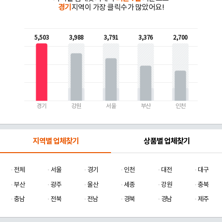
경기
지역이 가장 클릭수가 많았어요!
5,503
3,988
3,791
3,376
2,700
경기
강원
서울
부산
인천
지역별 업체찾기
상품별 업체찾기
전체
서울
경기
인천
대전
대구
부산
광주
울산
세종
강원
충북
충남
전북
전남
경북
경남
제주