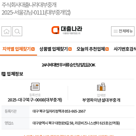
주식회사대출나라대부중개
2025-서울강남-0111(대부중개업)
전체메뉴
지역별 업체찾기
상품별 업체찾기
오늘의 추천업체
사기번호검
24시 비대면 무서류 승인 당일입금OK
업체정보
등록번호
업체명
2025-대구북구-0008(대부중개)
부영파이낸셜대부중개
등록기관
대구 북구 일자리정책과 053-665-2667
영업소
대구광역시 북구 대현로9길 58, 라온비즈니스센터 615호 (산격동)