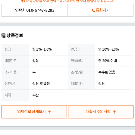
대출나라를 보고 연락드렸다고 하시면 보다 상담이 쉬워집니다.
연락처
010-6748-8283
통화하기
상품정보
월금리
월 1%~1.6%
연금리
연 10%~20%
대출한도
상담
연체금리
연 20% 이내
추가비용
무
조기상환
수수료 없음
상환방식
상담 후 결정
대출기간
상담
지역
부산
업체정보 상세보기
대출시 주의사항