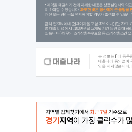
계약을 체결하기 전에 자세한 내용은 상품설명서와 약관
이 하락할 수 있습니다.
과도한 빚은 당신에게 큰 불행을 
래전 모든 원리금을 변제해야할 의무가 발생할 수 있습니다
금리 연20% 이내 (연체이자율 포함 20% 이내) (단, 2021
총 대출 비용 예시 : 100만원을 12개월 기간 동안 최대 
있습니 다.) 채무의 조기상환수수료율 등 조기상환조건 없
본 정보는
[]
에 등록
대출나라 동의없이 무
임을 지지않습니다.
지역별 업체찾기에서
최근 7일
기준으로
경기
지역
이 가장 클릭수가 