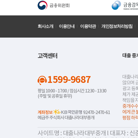
회사소개
이용안내
이용약관
개인정보처리방침
고객센터
대출 중
1599-9687
대출나라
않으며 
광고 등록
평일 10:00 - 17:00 / 점심시간 12:30 - 13:30
체가 제
(주말 및 공휴일 휴무)
책임을 
중개수수
에게 큰 
계좌정보
92470-2470-61
예금주 주식회사 대출나라대부중개
평점 하
사이트명 : 대출나라대부중개 l 대표자 : 신준식