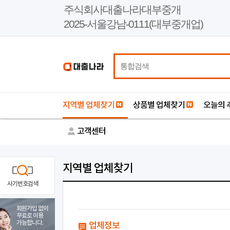
본
주식회사대출나라대부중개
문
2025-서울강남-0111(대부중개업)
바
로
가
기
지역별 업체찾기
상품별 업체찾기
오늘의 
고객센터
지역별 업체찾기
사기번호검색
회원가입 없이
무료로 이용
가능합니다.
업체정보