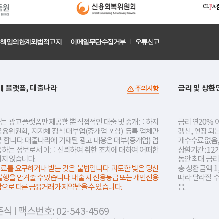
책임의한계와법적고지
이메일무단수집거부
오류신고
개 플랫폼, 대출나라
금리 및 상환
주의사항
는 광고 플랫폼만 제공할 뿐 직접적인 대출 및 중개를 하지
금리 연20% 이
금융위원회, 지자체 정식 대부업(중개업 포함) 등록 업체만
갱신, 연장 되
 합니다. 대출나라에 기재된 광고 내용은 대부(중개업) 업
개수수료 없음,
공하는 정보로서 이를 신뢰하여 취한 조치에 대하여 어떠한
상환기간 : 12
지지 않습니다.
동안 최대 금
료를 요구하거나 받는 것은 불법입니다. 과도한 빚은 당신
총 상환 금액 1
불행을 안겨줄 수 있습니다. 대출 시 신용등급 또는 개인신용
따라 달라질 
락으로 다른 금융거래가 제약받을 수 있습니다.
음.
 l 팩스번호: 02-543-4569