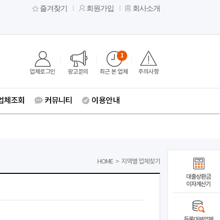
즐겨찾기
회원가입
회사소개
1
업체로그인
광고문의
최근 본 업체
주의사항
업체조회
커뮤니티
이용안내
HOME
>
지역별 업체찾기
대출상환금
이자계산기
등록대부업체