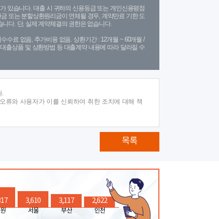
가 있습니다. 대출 시 귀하의 신용등급 또는 개인신용평점
금 또는 분할상환원리금이 연체될 경우, 계약만료 기한 도
니다. 단, 실제 계약체결의 권한은 없습니다.
수수료 없음, 추가비용 없음. 상환기간 : 12개월 ~ 60개월 /
(단, 대출상품 및 상환방법 등 대출계약 내용에 따라 달라질 수
.
 오류와 사용자가 이를 신뢰하여 취한 조치에 대해 책
목록
317
3,610
3,117
2,622
원
서울
부산
인천