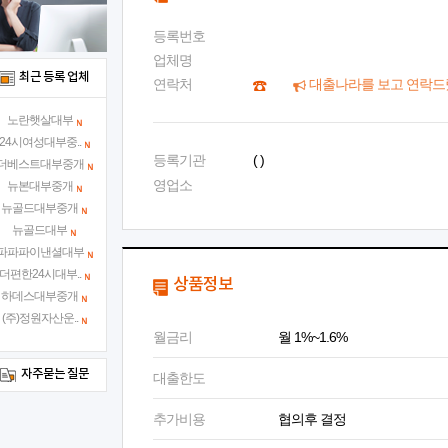
등록번호
업체명
최근 등록 업체
연락처
대출나라를 보고 연락드
노란햇살대부
24시여성대부중..
등록기관
( )
더베스트대부중개
영업소
뉴본대부중개
뉴골드대부중개
뉴골드대부
파파파이낸셜대부
더편한24시대부..
상품정보
하데스대부중개
(주)정원자산운..
월금리
월 1%~1.6%
자주묻는 질문
대출한도
추가비용
협의후 결정