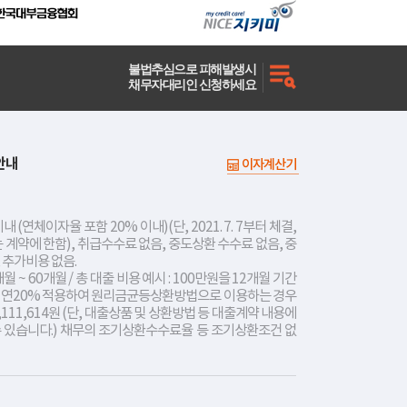
불법추심으로 피해발생시
채무자대리인 신청하세요
안내
이자계산기
내 (연체이자율 포함 20% 이내)(단, 2021. 7. 7부터 체결,
는 계약에 한함), 취급수수료 없음, 중도상환 수수료 없음, 중
 추가비용 없음.
개월 ~ 60개월 / 총 대출 비용 예시 : 100만원을 12개월 기간
리 연20% 적용하여 원리금균등상환방법으로 이용하는 경우
,111,614원 (단, 대출상품 및 상환방법 등 대출계약 내용에
수 있습니다.) 채무의 조기상환수수료율 등 조기상환조건 없