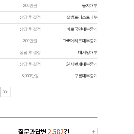
200만원
둥지대부
상담 후 결정
모범트러스트대부
상담 후 결정
바로국민대부중개
300만원
THE메리트대부중개
상담 후 결정
대서양대부
상담 후 결정
24시번개대부중개
5,000만원
구름대부중개
질문과답변
2,582
건