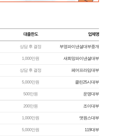
대출한도
업체명
상담 후 결정
부영파이낸셜대부중개
1,000만원
새희망파이낸셜대부
상담 후 결정
페어프라임대부
5,000만원
클린25시대부
500만원
운명대부
200만원
조이대부
1,000만원
앳원스대부
5,000만원
119대부