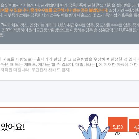
을 읽어보시기 바랍니다. 관계법령에 따라 금융상품에 관한 중요 사항을 설명받을 권리
안겨줄 수 있습니다. 중개수수료를 요구하거나 받는 것은 불법입니다.
일정 기간 분할상환
. 대부중개업체는 금융회사의 업무위탁을 받아 대출모집 및 소개 등의 섭외 활동을 돕습
. 7. 7부터 체결, 갱신, 연장되는 계약에 한함), 취급수수료 없음, 중도상환 수수료 없음, 중개
금리 연20% 적용하여 원리금균등상환방법으로 이용하는 경우 총 상환금액 1,111,614원 
음.
한 자료를 바탕으로 대출나라가 편집 및 그 표현방법을 수정하여 완성한 것 입니다
단전재 또는 재배포, 재가공 할 수 없으며, 대출나라는
[]
에 게재한 자료에 대한
[저작권 대출나라. 무단전재-재배포 금지]
많았어요!
5,153
4,
경기
강