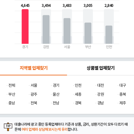
4,645
3,494
3,483
3,005
2,840
경기
강원
서울
부산
인천
지역별 업체찾기
상품별 업체찾기
전체
서울
경기
인천
대전
대구
부산
광주
울산
세종
강원
충북
충남
전북
전남
경북
경남
제주
대출나라에 광고 중인 등록업체마다 기준과 상품, 금리, 상환기간이 모두 다르기 때
문에
여러 업체와 상담해보시는게 유리
합니다.