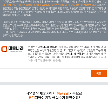
관한 중요 사항을 설명받을 권리가 있습니다. 대 출 시 귀하의 신용등급 또는 개인신용평점이 하락할 수 있습니다.
과도한 빚은 당신 에게 큰 불행을 안겨줄 수 있습니다. 중개수수료를 요구하거나 받는 것은 불법입니다.
일정 기간
분할상환금 또는 분할상환원리금이 연체될 경우, 계약만료 기한 도래전 모든 원리금을 변제해야할 의무가 발생
할 수 있습니다. 대부중개업체는 금융회사의 업무위탁을 받아 대출모집 및 소개 등의 섭외 활동을 돕습니다. 단, 실
제 계약체결의 권한은 없습니다.
금리 연20% 이내 (연체이자율 포함 20% 이내) (단, 2021. 7. 7부터 체결, 갱신, 연장되는 계 약에 한함), 취급수수료
없음, 중도상환 수수료 없음, 중개수수료 없음, 추가비용 없음. 상환기간 : 12개월 ~ 60개월 / 총 대출 비용 예시 : 100
만원을 12개월 기간 동안 최대 금 리 연20% 적용하여 원리금균등상환방법으로 이용하는 경우 총 상환금액
1,111,614원 (단, 대출상품 및 상환방법 등 대출계약 내용에 따라 달라질 수 있습니다.) 채무의 조기 상환수수료율
등 조기상환조건 없음.
본 정보는
마이머니대부중개
에 등록한 자료를 바탕으로 대출나라가 편집 및 그
표현방법을 수정하여 완성한 것 입니다. 대출나라 동의없이무단전재 또는 재배
포, 재가공 할 수 없으며, 대출나라는
마이머니대부중개
에 게재한 자료에 대한
오류와 사용자가 이를 신뢰하여 취한 조치에대해 책임을 지지않습니다.
[저작권
대출나라. 무단전재-재배포 금지]
목록
지역별 업체찾기에서
최근 7일
기준으로
경기
지역이 가장 클릭수가 많았어요!