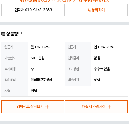
대출나라를 보고 연락드렸다고 하시면 보다 상담이 쉬워집니다.
연락처
010-9443-3353
통화하기
상품정보
월금리
월 1%~1.6%
연금리
연 10%~20%
대출한도
5000만원
연체금리
없음
추가비용
무
조기상환
수수료 없음
상환방식
원리금균등상환
대출기간
상담
지역
전남
업체정보 상세보기
대출시 주의사항