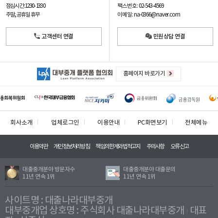
팩스번호: 02-543-4569
점심시간: 12:30 - 13:30
이메일: na-0366@naver.com
주말, 공휴일 휴무
고객센터 연결
민원상담 연결
홈페이지 바로가기
회사소개
업체로그인
이용안내
PC화면보기
전체메뉴
이용약관
개인정보처리방침
책임의한계와법적고지
주의사항
오류신고
대출중개분야 방문자수
대출중개분야 대출문의
11년 연속 1위
11년 연속 1위
사이트명 : 대출나라대부중개
대부중개업 상호명 : 주식회사 대출나라대부중개
대표