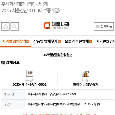
주식회사대출나라대부중개
2025-서울강남-0111(대부중개업)
전체메뉴
지역별 업체찾기
상품별 업체찾기
오늘의 추천업체
사기번호검
36개월분할상환 및 월변
업체정보
등록번호
업체명
2025-제주시중개-0001
마이머니대부중개
등록기관
제주 제주시 경제소상공인과 064-728-2795
영업소
제주특별자치도 제주시 연북로 45, 메르헨하우스 323호 (노형동)