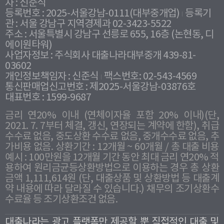
자 : 신준식
등록번호 : 2025-서울강남-0111(대부중개업)
등록기
관 : 서울 강남구 지역경제과 02-3423-5522
주소 : 서울특별시 강남구 선릉로 655, 16층 (논현동, 디
에이원타워)
사업자정보 : 주식회사 대출나라대부중개 439-81-
03602
개인정보책임자 : 신준식
팩스번호: 02-543-4569
통신판매업신고번호 : 제2025-서울강남-03876호
대표번호 : 1599-9687
금리 연20% 이내 (연체이자율 포함 20% 이내)(단,
2021. 7. 7부터 체결, 갱신, 연장되는 계약에 한함), 취급
수수료 없음, 중도상환 수수료 없음, 중개수수료 없음, 추
가비용 없음. 상환기간 : 12개월 ~ 60개월 / 총 대출 비용
예시 : 100만원을 12개월 기간 동안 최대 금리 연20% 적
용하여 원리금균등상환방법으로 이용하는 경우 총 상환
금액 1,111,614원 (단, 대출상품 및 상환방법 등 대출계
약 내용에 따라 달라질 수 있습니다.) 채무의 조기상환수
수료율 등 조기상환조건 없음.
대출나라는 광고 플랫폼만 제공할 뿐 직접적인 대출 및