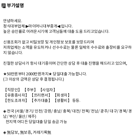
부가설명
안녕하세요.
정식대부업체 ▶마이머니대부중개◀ 입니다.
높은 승인률로 어려운시기에 고객님들께 대출 도움 드리고있습니다.
신용조회가 없고 비밀보장 및 개인정보 보호를 보장드리며
저희업체는 소액을 유도하거나 선수수료는 물론 일체의 수수료와 출장비를 요구하
지 않습니다.
친절한 상담사가 항시 대기중이며 간단한 상담 후 대출 진행을 해드리고 있으며,
★50만원부터 2000만원까지★ 당일대출 가능합니다.
(그 이상의 금액은 상담 후 결정됩니다.)
【직장인】 【주부】 【사업자】
【유흥종사자】 【프리랜서】 【회생자】
【한도초과자】 【추가대출】 【생활비】 등등.
◈ 전국 (서울/ 경기/ 인천/ 강원/ 충남/ 충북/ 대전/ 전북/ 전남/ 광주/ 대구/ 경북/ 경
남/ 부산/ 울산/ 제주)
전지역 어디든 당일대출 당일 송금 가능
◈ 無담보, 無보증, 거래기록無