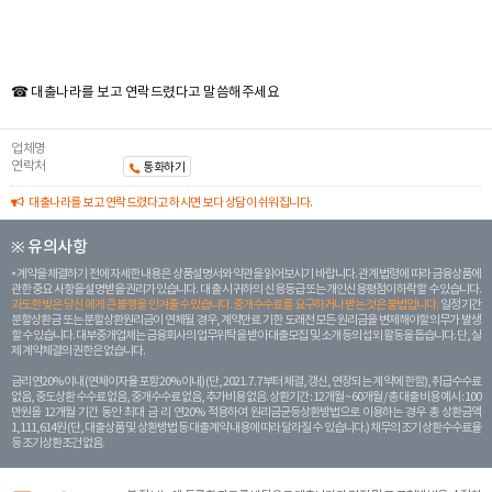
☎ 대출나라를 보고 연락드렸다고 말씀해주세요
업체명
연락처
통화하기
대출나라를 보고 연락드렸다고 하시면 보다 상담이 쉬워집니다.
※ 유의사항
계약을 체결하기 전에 자세한 내용은 상품설명서와 약관을 읽어보시기 바랍니다. 관계 법령에 따라 금융상품에
관한 중요 사항을 설명받을 권리가 있습니다. 대 출 시 귀하의 신용등급 또는 개인신용평점이 하락할 수 있습니다.
과도한 빚은 당신 에게 큰 불행을 안겨줄 수 있습니다. 중개수수료를 요구하거나 받는 것은 불법입니다.
일정 기간
분할상환금 또는 분할상환원리금이 연체될 경우, 계약만료 기한 도래전 모든 원리금을 변제해야할 의무가 발생
할 수 있습니다. 대부중개업체는 금융회사의 업무위탁을 받아 대출모집 및 소개 등의 섭외 활동을 돕습니다. 단, 실
제 계약체결의 권한은 없습니다.
금리 연20% 이내 (연체이자율 포함 20% 이내) (단, 2021. 7. 7부터 체결, 갱신, 연장되는 계 약에 한함), 취급수수료
없음, 중도상환 수수료 없음, 중개수수료 없음, 추가비용 없음. 상환기간 : 12개월 ~ 60개월 / 총 대출 비용 예시 : 100
만원을 12개월 기간 동안 최대 금 리 연20% 적용하여 원리금균등상환방법으로 이용하는 경우 총 상환금액
1,111,614원 (단, 대출상품 및 상환방법 등 대출계약 내용에 따라 달라질 수 있습니다.) 채무의 조기 상환수수료율
등 조기상환조건 없음.