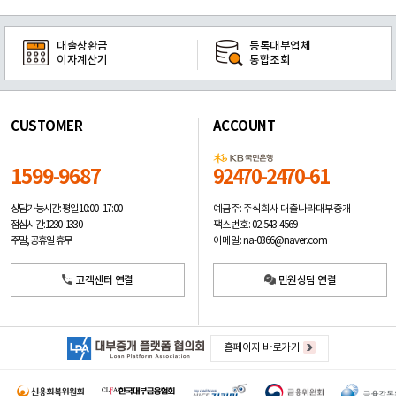
대출상환금
등록대부업체
이자계산기
통합조회
CUSTOMER
ACCOUNT
1599-9687
92470-2470-61
예금주: 주식회사 대출나라대부중개
상담가능시간: 평일
10:00 -17:00
팩스번호: 02-543-4569
점심시간: 12:30 - 13:30
이메일: na-0366@naver.com
주말, 공휴일 휴무
고객센터 연결
민원상담 연결
홈페이지 바로가기