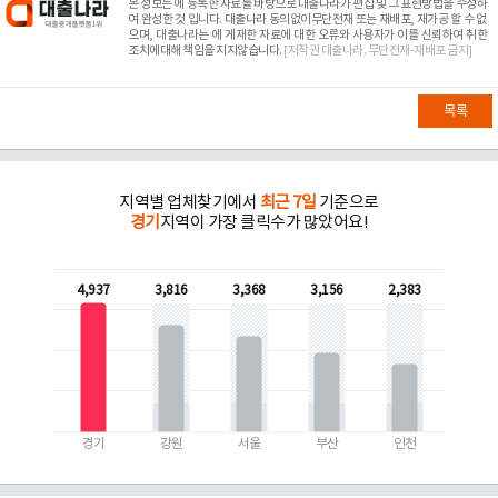
본 정보는
에 등록한 자료를 바탕으로 대출나라가 편집 및 그 표현방법을 수정하
여 완성한 것 입니다. 대출나라 동의없이무단전재 또는 재배포, 재가공 할 수 없
으며, 대출나라는
에 게재한 자료에 대한 오류와 사용자가 이를 신뢰하여 취한
조치에대해 책임을 지지않습니다.
[저작권 대출나라. 무단전재-재배포 금지]
목록
지역별 업체찾기에서
최근 7일
기준으로
경기
지역이 가장 클릭수가 많았어요!
4,937
3,816
3,368
3,156
2,383
경기
강원
서울
부산
인천