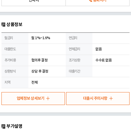
연락처
통화하기
상품정보
월금리
월 1%~1.6%
연금리
대출한도
연체금리
없음
추가비용
협의후 결정
조기상환
수수료 없음
상환방식
상담 후 결정
대출기간
지역
전체
업체정보 상세보기
대출시 주의사항
부가설명