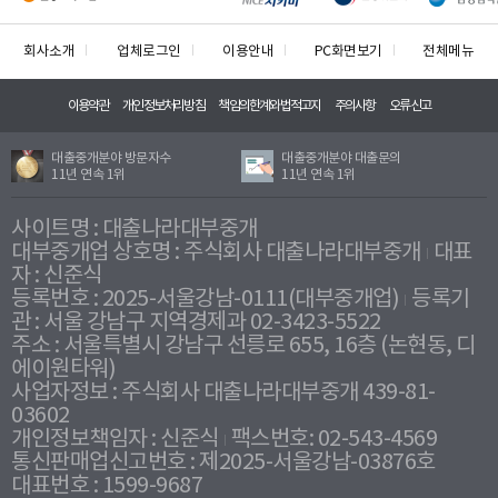
회사소개
업체로그인
이용안내
PC화면보기
전체메뉴
이용약관
개인정보처리방침
책임의한계와법적고지
주의사항
오류신고
대출중개분야 방문자수
대출중개분야 대출문의
11년 연속 1위
11년 연속 1위
사이트명 : 대출나라대부중개
대부중개업 상호명 : 주식회사 대출나라대부중개
대표
자 : 신준식
등록번호 : 2025-서울강남-0111(대부중개업)
등록기
관 : 서울 강남구 지역경제과 02-3423-5522
주소 : 서울특별시 강남구 선릉로 655, 16층 (논현동, 디
에이원타워)
사업자정보 : 주식회사 대출나라대부중개 439-81-
03602
개인정보책임자 : 신준식
팩스번호: 02-543-4569
통신판매업신고번호 : 제2025-서울강남-03876호
대표번호 : 1599-9687