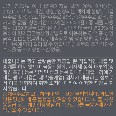
금리 연20% 이내 (연체이자율 포함 20% 이내)(단,
2021. 7. 7부터 체결, 갱신, 연장되는 계약에 한함), 취급
수수료 없음, 중도상환 수수료 없음, 중개수수료 없음, 추
가비용 없음. 상환기간 : 12개월 ~ 60개월 / 총 대출 비용
예시 : 100만원을 12개월 기간 동안 최대 금리 연20% 적
용하여 원리금균등상환방법으로 이용하는 경우 총 상환
금액 1,111,614원 (단, 대출상품 및 상환방법 등 대출계
약 내용에 따라 달라질 수 있습니다.) 채무의 조기상환수
수료율 등 조기상환조건 없음.
대출나라는 광고 플랫폼만 제공할 뿐 직접적인 대출 및
중개를 하지 않으며 금융위원회, 지자체 정식 대부업(중
개업 포함) 등록 업체만 광고 등록 합니다. 대출나라에 기
재된 광고 내용은 대부(중개업) 업체가 제공하는 정보로
서 이를 신뢰하여 취한 조치에 대하여 어떠한 책임을 지
지 않습니다.
중개수수료를 요구하거나 받는 것은 불법입니다. 과도한
빛은 당신에게 큰 불행을 안겨줄 수 있습니다. 대출 시 신
용등급 또는 개인신용평점 하락으로 다른 금융거래가 제
약받을 수 있습니다.