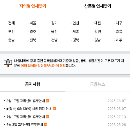
지역별 업체찾기
상품별 업체찾기
전체
서울
경기
인천
대전
대구
부산
광주
울산
세종
강원
충북
충남
전북
전남
경북
경남
제주
대출나라에 광고 중인 등록업체마다 기준과 상품, 금리, 상환기간이 모두 다르기 때
문에
여러 업체와 상담해보시는게 유리
합니다.
공지사항
금융뉴스
8월 17일 고객센터 휴무안내
2026. 08. 07
■(필독) 08/13(목) 서버 점검 안내
2026. 08. 07
7월 17일 고객센터 휴무안내
2026. 07. 13
6월 3일 고객센터 휴무안내
2026. 05. 26